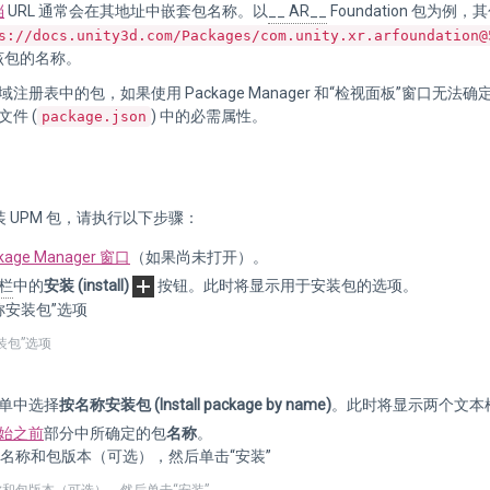
档
URL 通常会在其地址中嵌套包名称。以
__ AR__
Foundation 包为例，
s://docs.unity3d.com/Packages/com.unity.xr.arfoundation@
该包的名称。
域注册表中的包，如果使用 Package Manager 和“检视面板”窗
文件 (
) 中的必需属性。
package.json
 UPM 包，请执行以下步骤：
kage Manager 窗口
（如果尚未打开）。
栏
中的
安装 (install)
按钮。此时将显示用于安装包的选项。
装包”选项
单中选择
按名称安装包 (Install package by name)
。此时将显示两个文本
始之前
部分中所确定的包
名称
。