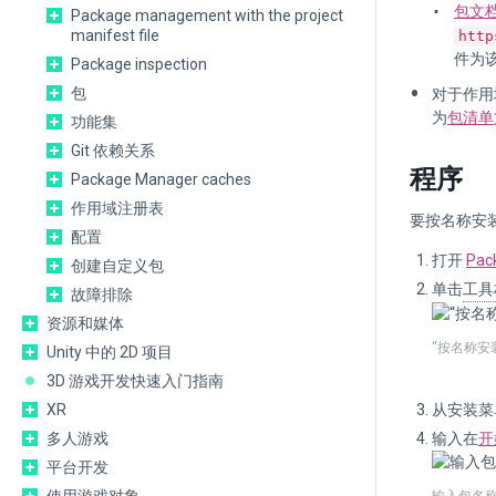
包文
Package management with the project
manifest file
http
件为
Package inspection
包
对于作用
为
包清单
功能集
Git 依赖关系
程序
Package Manager caches
作用域注册表
要按名称安装
配置
打开
Pac
创建自定义包
单击
工具
故障排除
资源和媒体
“按名称安
Unity 中的 2D 项目
3D 游戏开发快速入门指南
XR
从安装菜
多人游戏
输入在
开
平台开发