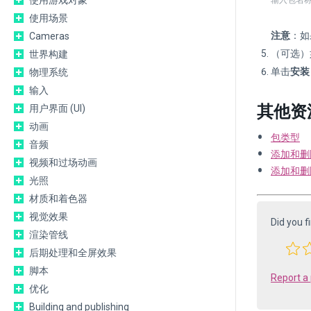
使用游戏对象
输入包名称
使用场景
注意
：如
Cameras
（可选）
世界构建
单击
安装 (
物理系统
输入
其他资
用户界面 (UI)
动画
包类型
音频
添加和删
视频和过场动画
添加和删
光照
材质和着色器
视觉效果
Did you f
渲染管线
后期处理和全屏效果
脚本
Report a
优化
Building and publishing