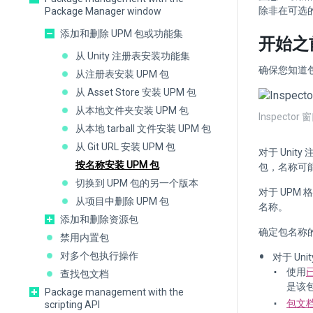
除非在可选
Package Manager window
添加和删除 UPM 包或功能集
开始之
从 Unity 注册表安装功能集
确保您知道
从注册表安装 UPM 包
从 Asset Store 安装 UPM 包
从本地文件夹安装 UPM 包
Inspect
从本地 tarball 文件安装 UPM 包
从 Git URL 安装 UPM 包
对于 Uni
按名称安装 UPM 包
包，名称可
切换到 UPM 包的另一个版本
对于 UPM 
从项目中删除 UPM 包
名称。
添加和删除资源包
确定包名称
禁用内置包
对多个包执行操作
对于 Un
使用
已
查找包文档
是该
Package management with the
包文
scripting API