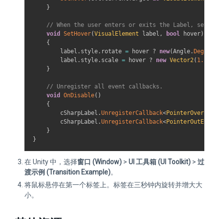
}
// When the user enters or exits the Label, set th
void
SetHover
(
VisualElement
 label
,
bool
 hover
)
{
        label
.
style
.
rotate 
=
 hover 
?
new
(
Angle
.
Degrees
        label
.
style
.
scale 
=
 hover 
?
new
Vector2
(
1.1f
,
}
// Unregister all event callbacks.
void
OnDisable
(
)
{
        cSharpLabel
.
UnregisterCallback
<
PointerOverEven
        cSharpLabel
.
UnregisterCallback
<
PointerOutEvent
}
}
在 Unity 中，选择
窗口 (Window)
>
UI 工具箱 (UI Toolkit)
>
过
渡示例 (Transition Example)
。
将鼠标悬停在第一个标签上。标签在三秒钟内旋转并增大大
小。