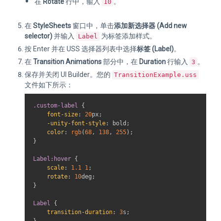
在
Rotate
行中，输入
。
10
在
StyleSheets
窗口中，单击
添加新选择器 (Add new
selector)
并输入
为标签添加样式。
Label
按 Enter 并在 USS 选择器列表中选择
标签 (Label)
。
在
Transition Animations
部分中，在
Duration
行输入
。
3
保存并关闭 UI Builder。您的
TransitionExample.uss
文件如下所示：
.custom-label
{
font-size
:
20
px
;
-unity-font-style
:
 bold
;
color
:
rgb
(
68
,
138
,
255
)
;
}
Label
:hover
{
scale
:
1.1
1
;
rotate
:
10
deg
;
}
Label
{
transition-duration
:
3
s
;
}