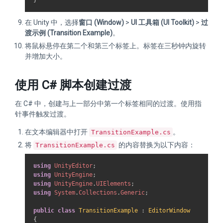
在 Unity 中，选择
窗口 (Window)
>
UI 工具箱 (UI Toolkit)
>
过
渡示例 (Transition Example)
。
将鼠标悬停在第二个和第三个标签上。标签在三秒钟内旋转
并增加大小。
使用 C# 脚本创建过渡
在 C# 中，创建与上一部分中第一个标签相同的过渡。使用指
针事件触发过渡。
在文本编辑器中打开
。
TransitionExample.cs
将
的内容替换为以下内容：
TransitionExample.cs
using
UnityEditor
;
using
UnityEngine
;
using
UnityEngine
.
UIElements
;
using
System
.
Collections
.
Generic
;
public
class
TransitionExample
:
EditorWindow
{