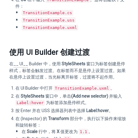
件：
TransitionExample.cs
TransitionExample.uss
TransitionExample.uxml
使用 UI Builder 创建过渡
在
__ UI__
Builder 中，使用
StyleSheets
窗口为标签创建悬停
样式，标签会触发过渡。在标签而不是悬停上设置过渡。如果
在悬停上设置过渡，当光标离开标签，过渡将不起作用。
在 UI Builder 中打开
。
TransitionExample.uxml
在
StyleSheets
窗口中，单击
(Add new selector)
并输入
为标签添加悬停样式。
Label:hover
按 Enter 并在 USS 选择器列表中选择
Label:hover
。
在 (Inspector) 的
Transform
部分中，执行以下操作来缩放
和旋转标签：
在
Scale
行中，将
X
值更改为
。
1.1