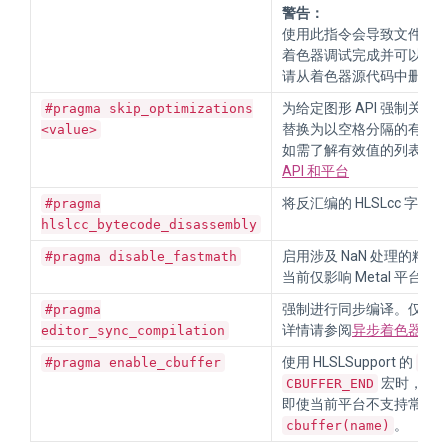
警告：
使用此指令会导致文件大
着色器调试完成并可以对
请从着色器源代码中删除
为给定图形 API 强制关闭优化
#pragma skip_optimizations
替换为以空格分隔的有效
<value>
如需了解有效值的列表，
API 和平台
将反汇编的 HLSLcc 字
#pragma
hlslcc_bytecode_disassembly
启用涉及 NaN 处理的精确 IE
#pragma disable_fastmath
当前仅影响 Metal 平台。
强制进行同步编译。仅影响 U
#pragma
详情请参阅
异步着色器编
editor_sync_compilation
使用 HLSLSupport 的
#pragma enable_cbuffer
CBU
宏时，
CBUFFER_END
即使当前平台不支持常量
。
cbuffer(name)