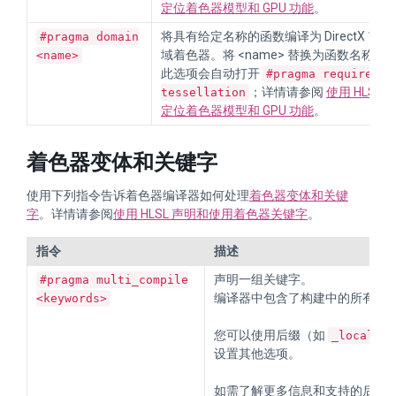
定位着色器模型和 GPU 功能
。
将具有给定名称的函数编译为 DirectX 11
#pragma domain
域着色器。将 <name> 替换为函数名称。
<name>
此选项会自动打开
#pragma require
；详情请参阅
使用 HLSL
tessellation
定位着色器模型和 GPU 功能
。
着色器变体和关键字
使用下列指令告诉着色器编译器如何处理
着色器变体和关键
字
。详情请参阅
使用 HLSL 声明和使用着色器关键字
。
指令
描述
声明一组关键字。
#pragma multi_compile
编译器中包含了构建中的所有关
<keywords>
您可以使用后缀（如
）
_local
设置其他选项。
如需了解更多信息和支持的后缀