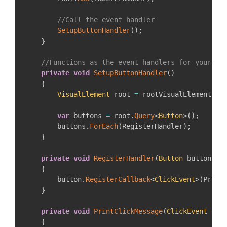
//Call the event handler
SetupButtonHandler
(
)
;
}
//Functions as the event handlers for your bu
private
void
SetupButtonHandler
(
)
{
VisualElement
 root 
=
 rootVisualElement
;
var
 buttons 
=
 root
.
Query
<
Button
>
(
)
;
        buttons
.
ForEach
(
RegisterHandler
)
;
}
private
void
RegisterHandler
(
Button
 button
)
{
        button
.
RegisterCallback
<
ClickEvent
>
(
Print
}
private
void
PrintClickMessage
(
ClickEvent
 evt
{