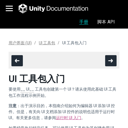
手册
脚本 API
用户界面 (UI)
UI 工具包
UI 工具包入门
UI 工具包入门
要使用
__ UI__
工具包创建第一个 UI？请从使用此基础 UI 工具
包工作流程示例开始。
注意
：出于演示目的，本指南介绍如何为编辑器 UI 添加 UI 控
件。但是，有关向 UI 文档添加 UI 控件的说明也适用于运行时
UI。有关更多信息，请参阅
运行时 UI 入门
。