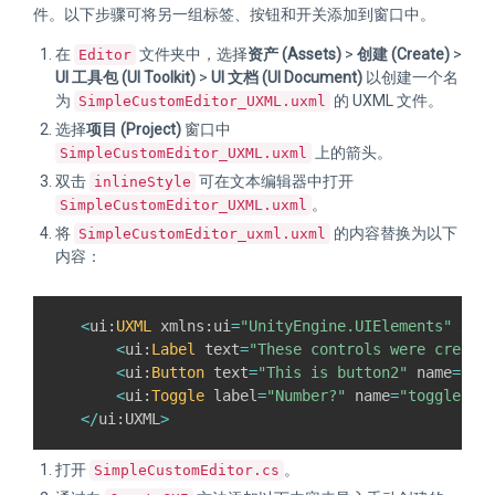
件。以下步骤可将另一组标签、按钮和开关添加到窗口中。
在
文件夹中，选择
资产 (Assets)
>
创建 (Create)
>
Editor
UI 工具包 (UI Toolkit)
>
UI 文档 (UI Document)
以创建一个名
为
的 UXML 文件。
SimpleCustomEditor_UXML.uxml
选择
项目 (Project)
窗口中
上的箭头。
SimpleCustomEditor_UXML.uxml
双击
可在文本编辑器中打开
inlineStyle
。
SimpleCustomEditor_UXML.uxml
将
的内容替换为以下
SimpleCustomEditor_uxml.uxml
内容：
<
ui
:
UXML
 xmlns
:
ui
=
"UnityEngine.UIElements"
 xml
<
ui
:
Label
 text
=
"These controls were create
<
ui
:
Button
 text
=
"This is button2"
 name
=
"bu
<
ui
:
Toggle
 label
=
"Number?"
 name
=
"toggle2"
/
<
/
ui
:
UXML
>
打开
。
SimpleCustomEditor.cs