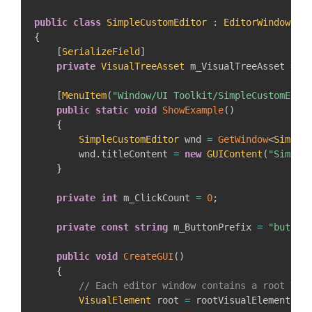
public
class
SimpleCustomEditor
:
EditorWindow
{
[
SerializeField
]
private
VisualTreeAsset
 m_VisualTreeAsset 
=
d
[
MenuItem
(
"Window/UI Toolkit/SimpleCustomEdit
public
static
void
ShowExample
(
)
{
SimpleCustomEditor
 wnd 
=
GetWindow
<
Simple
        wnd
.
titleContent 
=
new
GUIContent
(
"Simple
}
private
int
 m_ClickCount 
=
0
;
private
const
string
 m_ButtonPrefix 
=
"button
public
void
CreateGUI
(
)
{
// Each editor window contains a root Vis
VisualElement
 root 
=
 rootVisualElement
;