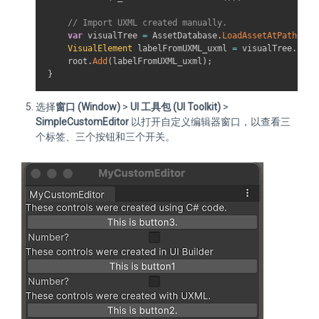
// Import UXML created manually.
var
 visualTree 
=
 AssetDatabase
.
LoadAssetAtPath
<
Vis
VisualElement
 labelFromUXML_uxml 
=
 visualTree
.
Inst
    root
.
Add
(
labelFromUXML_uxml
)
;
}
选择
窗口 (Window)
>
UI 工具包 (UI Toolkit)
>
SimpleCustomEditor
以打开自定义编辑器窗口，以查看三
个标签、三个按钮和三个开关。