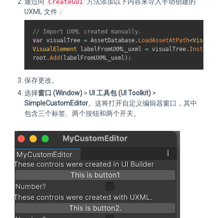
通过向
方法添加以下内容来导入手动创建的
CreateGUI
UXML 文件：
// Import UXML created manually.
var
 visualTree 
=
 AssetDatabase
.
LoadAssetAtPath
<
VisualT
VisualElement
 labelFromUXML_uxml 
=
 visualTree
.
Instanti
root
.
Add
(
labelFromUXML_uxml
)
;
保存更改。
选择
窗口 (Window)
>
UI 工具包 (UI Toolkit)
>
SimpleCustomEditor
。这将打开自定义编辑器窗口，其中
包含三个标签、两个按钮和两个开关。