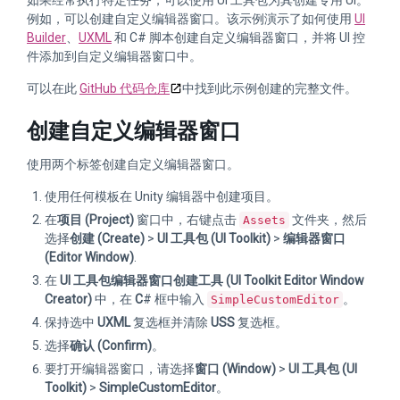
如果经常执行特定任务，可以使用 UI 工具包为其创建专用 UI。
例如，可以创建自定义编辑器窗口。该示例演示了如何使用
UI
Builder
、
UXML
和 C# 脚本创建自定义编辑器窗口，并将 UI 控
件添加到自定义编辑器窗口中。
可以在此
GitHub 代码仓库
中找到此示例创建的完整文件。
创建自定义编辑器窗口
使用两个标签创建自定义编辑器窗口。
使用任何模板在 Unity 编辑器中创建项目。
在
项目 (Project)
窗口中，右键点击
文件夹，然后
Assets
选择
创建 (Create)
>
UI 工具包 (UI Toolkit)
>
编辑器窗口
(Editor Window)
.
在
UI 工具包编辑器窗口创建工具 (UI Toolkit Editor Window
Creator)
中，在
C
# 框中输入
。
SimpleCustomEditor
保持选中
UXML
复选框并清除
USS
复选框。
选择
确认 (Confirm)
。
要打开编辑器窗口，请选择
窗口 (Window)
>
UI 工具包 (UI
Toolkit)
>
SimpleCustomEditor
。