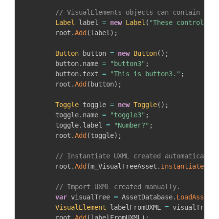
// VisualElements objects can contain oth
Label
 label 
=
new
Label
(
"These controls w
        root
.
Add
(
label
)
;
Button
 button 
=
new
Button
(
)
;
        button
.
name 
=
"button3"
;
        button
.
text 
=
"This is button3."
;
        root
.
Add
(
button
)
;
Toggle
 toggle 
=
new
Toggle
(
)
;
        toggle
.
name 
=
"toggle3"
;
        toggle
.
label 
=
"Number?"
;
        root
.
Add
(
toggle
)
;
// Instantiate UXML created automatically
        root
.
Add
(
m_VisualTreeAsset
.
Instantiate
(
)
)
// Import UXML created manually.
var
 visualTree 
=
 AssetDatabase
.
LoadAssetA
VisualElement
 labelFromUXML 
=
 visualTree
.
        root
.
Add
(
labelFromUXML
)
;