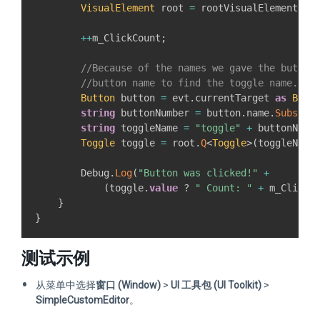
VisualElement
 root 
=
 rootVisualElement
;
++
m_ClickCount
;
//Because of the names we gave the button
//button name to find the toggle name.
Button
 button 
=
 evt
.
currentTarget 
as
Butt
string
 buttonNumber 
=
 button
.
name
.
Substri
string
 toggleName 
=
"toggle"
+
 buttonNumb
Toggle
 toggle 
=
 root
.
Q
<
Toggle
>
(
toggleName
        Debug
.
Log
(
"Button was clicked!"
+
(
toggle
.
value
?
" Count: "
+
 m_ClickC
}
}
测试示例
从菜单中选择
窗口 (Window)
>
UI 工具包 (UI Toolkit)
>
SimpleCustomEditor
。