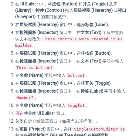
在 UI Builder 中，将
按钮 (Button)
和
开关 (Toggle)
从
库
(Library)
>
控件 (Controls)
拖入
层级视图 (Hierarchy)
或
视口
(Viewport)
中的窗口预览中。
在
层级试图 (Hierarchy)
窗口中，选择
标签 (Label)
。
在
检视面板 (Inspector)
窗口中，在
文本 (Text)
字段中将默
认文本更改为
These controls were created in UI
。
Builder
在
层级试图 (Hierarchy)
窗口中，选择
按钮 (Button)
。
在
检视面板 (Inspector)
窗口中，在
文本 (Text)
字段中输入
。
This is button1
在
名称 (Name)
字段中输入
。
button1
在
层级试图 (Hierarchy)
窗口中，选择
开关 (Toggle)
。
在
检视面板 (Inspector)
窗口中，在
标签 (Label)
字段中输入
。
Number?
在
名称 (Name)
字段中输入
。
toggle1
保存
并关闭 UI Builder 窗口。
关闭自定义编辑器窗口（如果尚未这样做）。
在
项目 (Project)
窗口中，选择
SimpleCustomEditor.cs
并确保
视觉树资产 (Visual Tree Asset)
在
检视面板