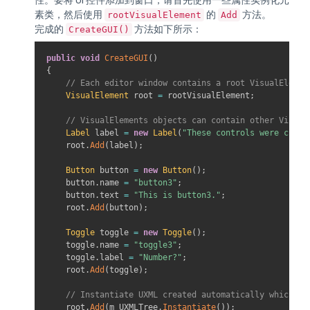
性。要将 UI 控件添加到窗口，请首先使用一些属性实例化元
素类，然后使用
的
方法。
rootVisualElement
Add
完成的
方法如下所示：
CreateGUI()
public
void
CreateGUI
(
)
{
// Each editor window contains a root VisualElemen
VisualElement
 root 
=
 rootVisualElement
;
// VisualElements objects can contain other Visual
Label
 label 
=
new
Label
(
"These controls were creat
    root
.
Add
(
label
)
;
Button
 button 
=
new
Button
(
)
;
    button
.
name 
=
"button3"
;
    button
.
text 
=
"This is button3."
;
    root
.
Add
(
button
)
;
Toggle
 toggle 
=
new
Toggle
(
)
;
    toggle
.
name 
=
"toggle3"
;
    toggle
.
label 
=
"Number?"
;
    root
.
Add
(
toggle
)
;
// Instantiate UXML created automatically which is
    root
.
Add
(
m_UXMLTree
.
Instantiate
(
)
)
;