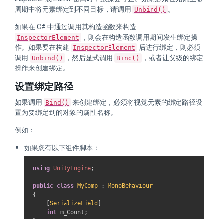
周期中将元素绑定到不同目标，请调用
。
Unbind()
如果在 C# 中通过调用其构造函数来构造
，则会在构造函数调用期间发生绑定操
InspectorElement
作。如果要在构建
后进行绑定，则必须
InspectorElement
调用
，然后显式调用
，或者让父级的绑定
Unbind()
Bind()
操作来创建绑定。
设置绑定路径
如果调用
来创建绑定，必须将视觉元素的绑定路径设
Bind()
置为要绑定到的对象的属性名称。
例如：
如果您有以下组件脚本：
using
UnityEngine
;
public
class
MyComp
:
MonoBehaviour
{
[
SerializeField
]
int
 m_Count
;