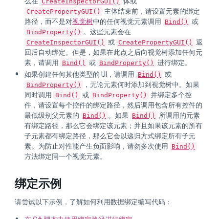
么在
体或
CreateInspectorGUI()
主体结束前，请设置元素的绑定
CreatePropertyGUI()
路径，而不是对
视觉树
中的任何视觉元素调用
或
Bind()
。这些元素会在
BindProperty()
或
返
CreateInspectorGUI()
CreatePropertyGUI()
回后自动绑定。但是，如果在此点之后向视觉树添加任何元
素，请调用
或
进行绑定。
Bind()
BindProperty()
如果创建任何其他类型的 UI，请调用
或
Bind()
，无论元素何时添加到视觉树中。如果
BindProperty()
同时调用
或
并绑定多个控
Bind()
BindProperty()
件，请设置每个控件的绑定路径，然后调用包含所有控件的
最低级别父元素的
。如果
所调用的元素
Bind()
Bind()
有绑定路径，那么它会绑定该元素；并且如果该元素的所有
子元素都有绑定路径，那么它会以递归方式绑定所有子元
素。为防止对性能产生负面影响，请勿多次使用
Bind()
方法绑定同一个视觉元素。
绑定示例
请尝试以下示例，了解如何利用数据绑定编写代码：