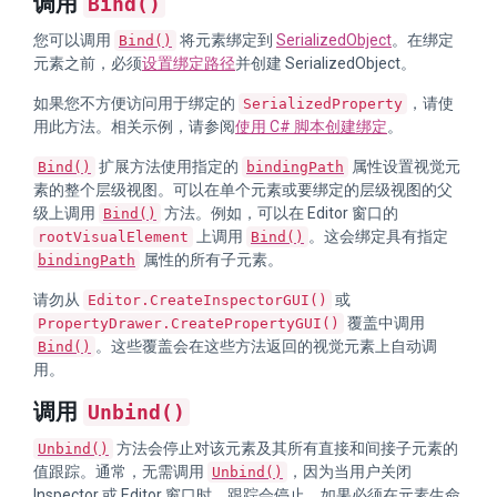
调用
Bind()
您可以调用
将元素绑定到
SerializedObject
。在绑定
Bind()
元素之前，必须
设置绑定路径
并创建 SerializedObject。
如果您不方便访问用于绑定的
，请使
SerializedProperty
用此方法。相关示例，请参阅
使用 C# 脚本创建绑定
。
扩展方法使用指定的
属性设置视觉元
Bind()
bindingPath
素的整个层级视图。可以在单个元素或要绑定的层级视图的父
级上调用
方法。例如，可以在 Editor 窗口的
Bind()
上调用
。这会绑定具有指定
rootVisualElement
Bind()
属性的所有子元素。
bindingPath
请勿从
或
Editor.CreateInspectorGUI()
覆盖中调用
PropertyDrawer.CreatePropertyGUI()
。这些覆盖会在这些方法返回的视觉元素上自动调
Bind()
用。
调用
Unbind()
方法会停止对该元素及其所有直接和间接子元素的
Unbind()
值跟踪。通常，无需调用
，因为当用户关闭
Unbind()
Inspector 或 Editor 窗口时，跟踪会停止。如果必须在元素生命