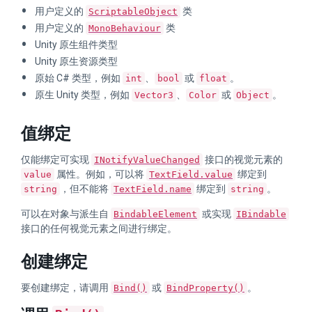
用户定义的
类
ScriptableObject
用户定义的
类
MonoBehaviour
Unity 原生组件类型
Unity 原生资源类型
原始 C# 类型，例如
、
或
。
int
bool
float
原生 Unity 类型，例如
、
或
。
Vector3
Color
Object
值绑定
仅能绑定可实现
接口的视觉元素的
INotifyValueChanged
属性。例如，可以将
绑定到
value
TextField.value
，但不能将
绑定到
。
string
TextField.name
string
可以在对象与派生自
或实现
BindableElement
IBindable
接口的任何视觉元素之间进行绑定。
创建绑定
要创建绑定，请调用
或
。
Bind()
BindProperty()