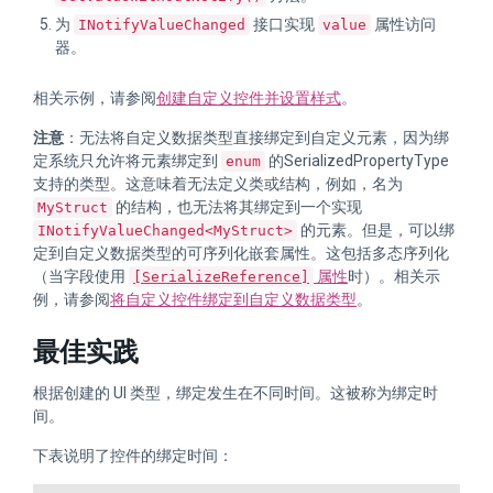
为
接口实现
属性访问
INotifyValueChanged
value
器。
相关示例，请参阅
创建自定义控件并设置样式
。
注意
：无法将自定义数据类型直接绑定到自定义元素，因为绑
定系统只允许将元素绑定到
的SerializedPropertyType
enum
支持的类型。这意味着无法定义类或结构，例如，名为
的结构，也无法将其绑定到一个实现
MyStruct
的元素。但是，可以绑
INotifyValueChanged<MyStruct>
定到自定义数据类型的可序列化嵌套属性。这包括多态序列化
（当字段使用
属性
时）。相关示
[SerializeReference]
例，请参阅
将自定义控件绑定到自定义数据类型
。
最佳实践
根据创建的 UI 类型，绑定发生在不同时间。这被称为绑定时
间。
下表说明了控件的绑定时间：