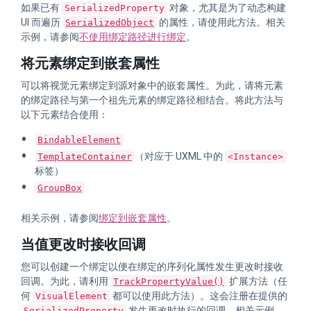
如果已有
对象，尤其是为了动态构建
SerializedProperty
UI 而遍历
的属性，请使用此方法。相关
SerializedObject
示例，请参阅
不使用绑定路径进行绑定
。
将元素绑定到嵌套属性
可以将视觉元素绑定到源对象中的嵌套属性。为此，请将元素
的绑定路径与第一个祖先元素的绑定路径相结合。将此方法与
以下元素结合使用：
BindableElement
（对应于 UXML 中的
TemplateContainer
<Instance>
标签）
GroupBox
相关示例，请参阅
绑定到嵌套属性
。
当值更改时接收回调
您可以创建一个绑定以便在绑定的序列化属性发生更改时接收
回调。为此，请利用
扩展方法（任
TrackPropertyValue()
何
都可以使用此方法）。这会注册在提供的
VisualElement
发生更改时执行的回调。相关示例，
SerializedProperty