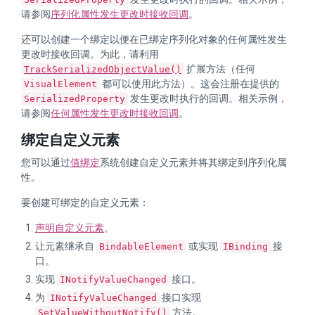
请参阅
序列化属性发生更改时接收回调
。
还可以创建一个绑定以便在已绑定序列化对象的任何属性发生
更改时接收回调。为此，请利用
扩展方法（任何
TrackSerializedObjectValue()
都可以使用此方法）。这会注册在提供的
VisualElement
发生更改时执行的回调。相关示例，
SerializedProperty
请参阅
任何属性发生更改时接收回调
。
绑定自定义元素
您可以通过
值绑定
系统创建自定义元素并将其绑定到序列化属
性。
要创建可绑定的自定义元素：
声明自定义元素
。
让元素继承自
或实现
接
BindableElement
IBinding
口。
实现
接口。
INotifyValueChanged
为
接口实现
INotifyValueChanged
方法。
SetValueWithoutNotify()