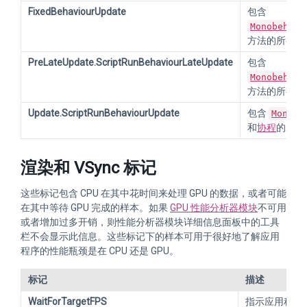
FixedBehaviourUpdate
包含
Monobehavi
方法的所有样
PreLateUpdate.ScriptRunBehaviourLateUpdate
包含
Monobehavi
方法的所有样
Update.ScriptRunBehaviourUpdate
包含
MonoBe
和
协程
的所有
渲染和 VSync 标记
这些标记包含 CPU 在其中花时间来处理 GPU 的数据，或者可能
在其中等待 GPU 完成的样本。如果
GPU 性能分析器模块
不可用
或者增加过多开销，则性能分析器模块详细信息面板中的工具
栏不会显示此信息。这些标记下的样本可用于很好地了解应用
程序的性能瓶颈是在 CPU 还是 GPU。
标记
描述
WaitForTargetFPS
指示应用程序