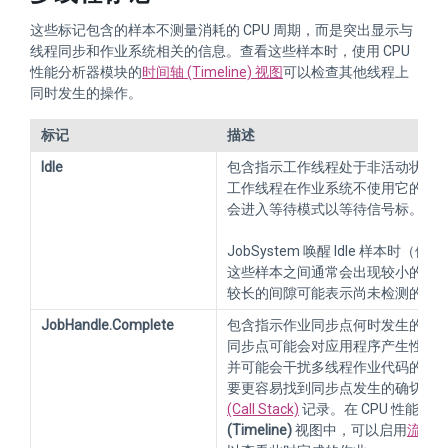
这些标记包含的样本不测量消耗的 CPU 周期，而是突出显示与
线程同步和作业系统相关的信息。查看这些样本时，使用 CPU
性能分析器模块的
时间轴 (Timeline) 视图
可以检查其他线程上
同时发生的操作。
标记
描述
Idle
包含指示工作线程处于非活动状态
工作线程在作业系统不使用它的任
会进入等待模式以等待信号标。
JobSystem 唤醒 Idle 样本时
这些样本之间通常会出现较小的间
较长的间隙可能表示尚未检测的原
JobHandle.Complete
包含指示作业同步点何时发生的样
同步点可能会对应用程序产生性能
并可能会干扰多线程作业代码的执
要更容易找到同步点发生的确切位
(Call Stack)
记录。在 CPU 性能分
(Timeline)
视图中，可以启用
流程事件 