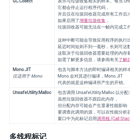
GC.Collect
表示与垃圾收集相关的样本。每当 Unity
它都会停止运行程序代码，
并且仅在垃圾回收器完成所有工作后才恢
如果启用了
增量垃圾收集
，
垃圾回收器可能无法在一帧内完成工作。
这种中断可能会导致应用程序的执行出现
延迟时间短则不到一毫秒，长则可达数百
这取决于垃圾回收器需要处理的内存量以
如需了解更多信息，请参阅有关
了解自动
Mono.JIT
包含与脚本方法的即时编译相关的样本。
仅适用于 Mono
Mono 会对其进行编译，Mono.JIT
代表的就是这种编译所产生的开销。
UnsafeUtility.Malloc
包含调用 UnsafeUtility.Malloc 以分
虽然垃圾回收器不跟踪此内存，
但分配内存可能会产生显著性能影响（随
要调查此调用的源，可以在性能分析器 (Profi
窗口中为此标记启用
调用栈 (Call Stack)
记
多线程标记