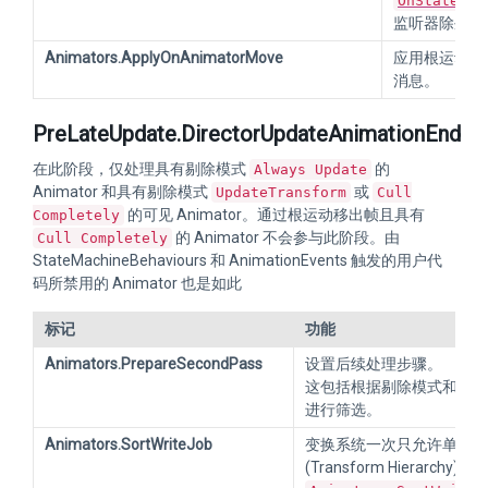
OnStateMac
监听器除外。
Animators.ApplyOnAnimatorMove
应用根运动并在 
消息。
PreLateUpdate.DirectorUpdateAnimationEnd
在此阶段，仅处理具有剔除模式
的
Always Update
Animator 和具有剔除模式
或
UpdateTransform
Cull
的可见 Animator。通过根运动移出帧且具有
Completely
的 Animator 不会参与此阶段。由
Cull Completely
StateMachineBehaviours 和 AnimationEvents 触发的用户代
码所禁用的 Animator 也是如此
标记
功能
Animators.PrepareSecondPass
设置后续处理步骤。
这包括根据剔除模式和可见性状
进行筛选。
Animators.SortWriteJob
变换系统一次只允许单个线
(Transform Hierarc