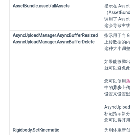
AssetBundle.asset/allAssets
指示在 AssetBu
（AssetBundleReq
调用了 AssetBundle
这会导致主线程卡
AsyncUploadManager.AsyncBufferResized
指示用于向 GPU
AsyncUploadManager.AsyncBufferDelete
上传数据的内部缓
这种大小调整比较
如果能够腾出内存
就可以避免此警告
您可以使用
质量设置 
中的
异步上传缓冲区大小 
设置来设置默认大
AsyncUploadMana
标记指示新分配的
您可以将其用作默
Rigidbody.SetKinematic
为刚体重新创建非凸面体