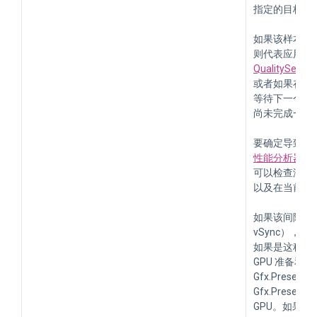
指定的目标 F
如果该样本是 Gfx
则代表应用程序
QualitySettin
或者如果在目标
等待下一个 VS
尚未完成一帧
要确定导致具
性能分析器模
可以检查渲染
以及在当前帧
如果该间隔持
vSync），
如果是这种情
GPU 准备和
Gfx.Pres
Gfx.Pres
GPU。如果