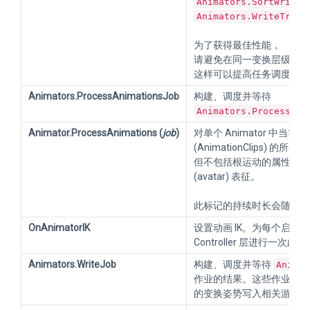
Animators.SortWriteJ
Animators.WriteTrans
为了获得最佳性能，
请避免在同一变换层级结构中使
这样可以提高任务调度和并
Animators.ProcessAnimationsJob
构建、调度并等待
Animators.ProcessAni
Animator.ProcessAnimations (
job
)
对单个 Animator 中
(AnimationClips) 的
但不包括根运动的属性。将
(avatar) 表征。
此标记的持续时长会随动画
OnAnimatorIK
设置动画 IK。为每个启用 IK pa
Controller 层进行一次此
Animators.WriteJob
构建、调度并等待
Animat
作业的结果。这些作业会将动画
的变换姿势写入相关游戏对