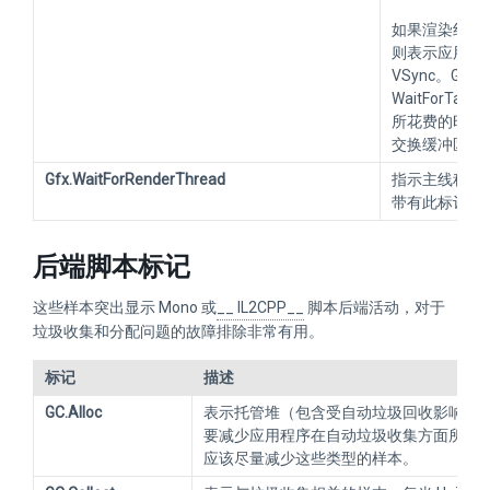
如果渲染线程在 G
则表示应用程序
VSync。Gfx.W
WaitForTa
所花费的时间占比
交换缓冲区到
Gfx.WaitForRenderThread
指示主线程正
带有此标记的
后端脚本标记
这些样本突出显示 Mono 或
__ IL2CPP__
脚本后端活动，对于
垃圾收集和分配问题的故障排除非常有用。
标记
描述
GC.Alloc
表示托管堆（包含受自动垃圾回收影响的
要减少应用程序在自动垃圾收集方面所花
应该尽量减少这些类型的样本。