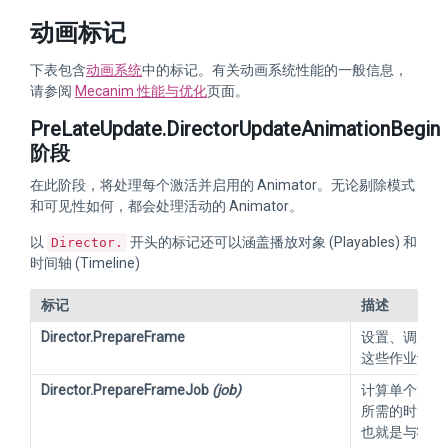
动画标记
下表包含
动画系统
中的标记。有关动画系统性能的一般信息，
请参阅
Mecanim 性能与优化
页面。
PreLateUpdate.DirectorUpdateAnimationBegin
阶段
在此阶段，将处理每个激活并启用的 Animator。无论剔除模式
和可见性如何，都会处理活动的 Animator。
以
开头的标记还可以涵盖播放对象 (Playables) 和
Director.
时间轴 (Timeline)
标记
描述
Director.PrepareFrame
设置、调度和
这些作业评估所
Director.PrepareFrameJob
(job)
计算单个活动 A
所需的时间，
也就是与状态