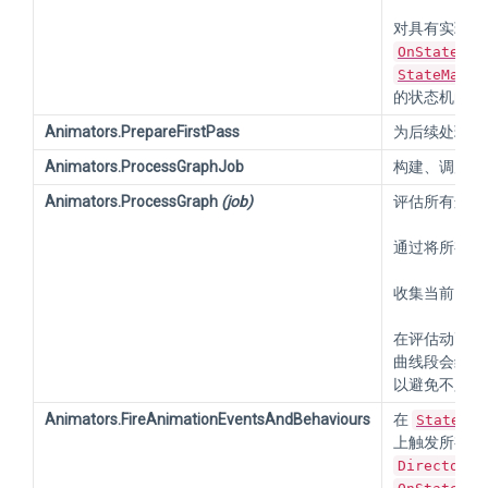
对具有实现
O
OnStateMac
StateMachi
的状态机的评
Animators.PrepareFirstPass
为后续处理步
Animators.ProcessGraphJob
构建、调度并
Animators.ProcessGraph
(job)
评估所有连接的动
通过将所有剪
收集当前
del
在评估动画剪辑 (
曲线段会缓存
以避免不必要地多
Animators.FireAnimationEventsAndBehaviours
在
StateMac
上触发所有动
Director.P