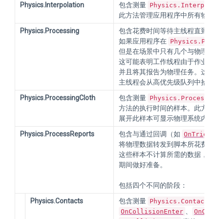
Physics.Interpolation
包含测量
Physics.Interpola
此方法管理应用程序中所有物理
Physics.Processing
包含花费时间等待主线程直到物
如果应用程序在
Physics.Proc
但是在场景中只有几个与物理相
这可能表明工作线程由于作业窃
并且将其报告为物理任务。这是
主线程会从高优先级队列中拾取
Physics.ProcessingCloth
包含测量
Physics.Processin
方法的执行时间的样本。此方法
展开此样本可显示物理系统内部
Physics.ProcessReports
包含与通过回调（如
OnTrigger
将物理数据转发到脚本所花费的
这些样本不计算所需的数据，因
期间做好准备。
包括四个不同的阶段：
Physics.Contacts
包含测量
Physics.Contacts
、
OnCollisionEnter
OnColl