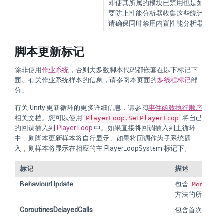
即使其所属的模块已禁用也是如此。
要防止性能分析器收集这些统计信息
请确保同时禁用内置性能分析器模块
脚本更新标记
除非使用
作业系统
，否则大多数脚本代码都嵌套在以下标记下
面。有关作业系统样本的信息，请参阅本页面的
多线程标记
部
分。
有关 Unity 更新循环的更多详细信息，请参阅
事件函数执行顺序
相关文档。您可以使用
将自己
PlayerLoop.SetPlayerLoop
的回调插入到
Player Loop
中。如果直接将回调插入到主循环
中，则脚本更新样本将自行显示。如果将回调作为子系统插
入，则样本将显示在相应的主 PlayerLoopSystem 标记下。
标记
描述
BehaviourUpdate
包含
MonoBe
方法的所有样
CoroutinesDelayedCalls
包含首次生成