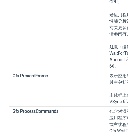
CPU。
若应用程序受限
性能分析器或平
有关更多信息
请参阅有关如
注意：
编辑器不
WaitForTa
Android 和
60。
Gfx.PresentFrame
表示应用程序在
其中包括等待 V
主线程上带有 W
VSync 所花
Gfx.ProcessCommands
包含对渲染线
应用程序可能
或主线程的新
Gfx.WaitFo