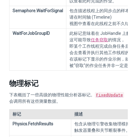
以查看此时完成的作业。
Semaphore.WaitForSignal
包含描述线程上的同步点的样本。
请在时间轴 (Timeline)
视图中查看在此线程之前不久结束
WaitForJobGroupID
此标记意味着在 JobHandle 上触
这可能导致
任务窃取
的情况，
即某个工作线程完成自身任务后，
会去查看并执行其他工作线程的作
在该标记下显示的作业示例，就是这
被“窃取”的作业任务并非一定是原
物理标记
下表概括了一些高级的物理性能分析器标记。
FixedUpdate
会调用所有这些测量数据。
标记
描述
Physics.FetchResults
包含从物理引擎收集物理模拟结
触发器重叠和关节断裂事件。