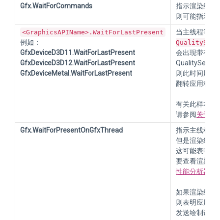
Gfx.WaitForCommands
指示渲染线程
则可能指示主
当主线程等待 
<GraphicsAPIName>.WaitForLastPresent
例如：
QualitySett
GfxDeviceD3D11.WaitForLastPresent
会出现带有此
GfxDeviceD3D12.WaitForLastPresent
QualitySett
GfxDeviceMetal.WaitForLastPresent
则此时间用于等
翻转应用程序
有关此样本的更
请参阅
关于修复
Gfx.WaitForPresentOnGfxThread
指示主线程已
但是渲染线程未
这可能表明应用
要查看渲染线
性能分析器模
如果渲染线程在 
则表明应用程序
发送绘制调用