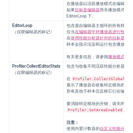
在播放器以活跃播放模式在编辑器中
如果
目标是编辑器
而非播放模式，则 P
EditorLoop 下。
EditorLoop
包含源自编辑器主循环的所有样本。
（仅限编辑器的标记）
仅当
在编辑器中对播放器进行性能分
在
使用性能分析器针对的目标是播放
样本会指示渲染和运行包含播放器的
有关更多信息，请参阅
播放模式和编
Profiler.CollectEditorStats
包含与收集不同活跃性能分析器模块
（仅限编辑器的标记）
在
Profiler.CollectGlobalSta
展示了播放器在收集特定模块的统计
所有其他子样本仅反映它们在编辑器
要消除特定模块的开销，请关闭模块
。
Profiler.SetAreaEnabled
注意：
使用内置计数器的
自定义性能分析器