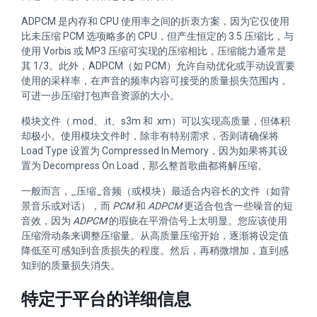
ADPCM 是内存和 CPU 使用率之间的折衷方案，因为它仅使用
比未压缩 PCM 选项略多的 CPU，但产生恒定的 3.5 压缩比，与
使用 Vorbis 或 MP3 压缩可实现的压缩相比，压缩能力通常是
其 1/3。此外，ADPCM（如 PCM）允许自动优化或手动设置要
使用的采样率，在声音的频率内容可接受的质量损失范围内，
可进一步压缩打包声音资源的大小。
模块文件（.mod、.it、s3m 和 .xm）可以实现高质量，但体积
却极小。使用模块文件时，除非有特别需求，否则请确保将
Load Type 设置为 Compressed In Memory，因为如果将其设
置为 Decompress On Load，那么整首歌曲都将解压缩。
一般而言，_压缩_音频（或模块）最适合内容长的文件（如背
景音乐或对话），而
PCM
和
ADPCM
更适合包含一些噪音的短
音效，因为
ADPCM
的瑕疵在平滑信号上太明显。您应该使用
压缩滑动条来调整压缩量。从高质量压缩开始，逐渐将设定值
降低至可感知到音质损失的程度。然后，再稍微增加，直到感
知到的质量损失消失。
特定于平台的详细信息