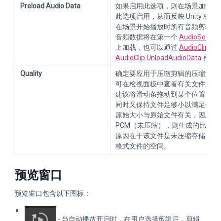
Preload Audio Data
如果启用此选项，则在场景加载后
此选项启用，从而反映 Unity 标
在场景开始播放时所有音频剪辑完
音频数据将在第一个
AudioSource.
上加载，也可以通过
AudioClip.Lo
AudioClip.UnloadAudioData
再次
Quality
确定要应用于压缩剪辑的压缩量。不适用
可在检视面板中查看有关文件大小
建议将滑动条拖动到某个位置，尽
同时又保持文件足够小以满足分发
原始大小与原始文件有关，因此如果
PCM（未压缩），则生成的比率将大
原因在于该文件是未压缩存储的，并
格式文件的空间。
预览窗口
预览窗口包含以下图标：
- 当自动播放开启时，在用户选择剪辑后，剪辑