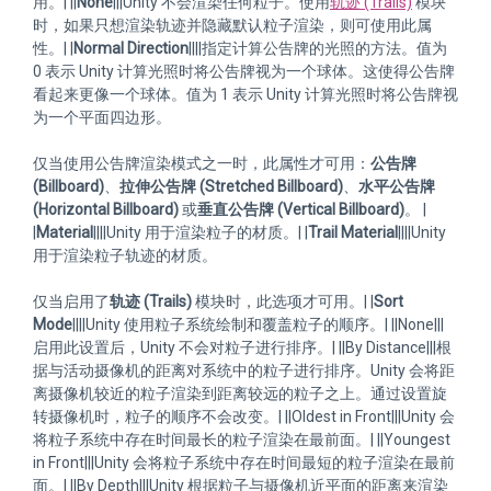
用。| ||
None
|||Unity 不会渲染任何粒子。使用
轨迹 (Trails)
模块
时，如果只想渲染轨迹并隐藏默认粒子渲染，则可使用此属
性。| |
Normal Direction
||||指定计算公告牌的光照的方法。值为
0 表示 Unity 计算光照时将公告牌视为一个球体。这使得公告牌
看起来更像一个球体。值为 1 表示 Unity 计算光照时将公告牌视
为一个平面四边形。
仅当使用公告牌渲染模式之一时，此属性才可用：
公告牌
(Billboard)
、
拉伸公告牌 (Stretched Billboard)
、
水平公告牌
(Horizontal Billboard)
或
垂直公告牌 (Vertical Billboard)
。 |
|
Material
||||Unity 用于渲染粒子的材质。| |
Trail Material
||||Unity
用于渲染粒子轨迹的材质。
仅当启用了
轨迹 (Trails)
模块时，此选项才可用。| |
Sort
Mode
||||Unity 使用粒子系统绘制和覆盖粒子的顺序。| ||None|||
启用此设置后，Unity 不会对粒子进行排序。| ||By Distance|||根
据与活动摄像机的距离对系统中的粒子进行排序。Unity 会将距
离摄像机较近的粒子渲染到距离较远的粒子之上。通过设置旋
转摄像机时，粒子的顺序不会改变。| ||Oldest in Front|||Unity 会
将粒子系统中存在时间最长的粒子渲染在最前面。| ||Youngest
in Front|||Unity 会将粒子系统中存在时间最短的粒子渲染在最前
面。| ||By Depth|||Unity 根据粒子与摄像机近平面的距离来渲染