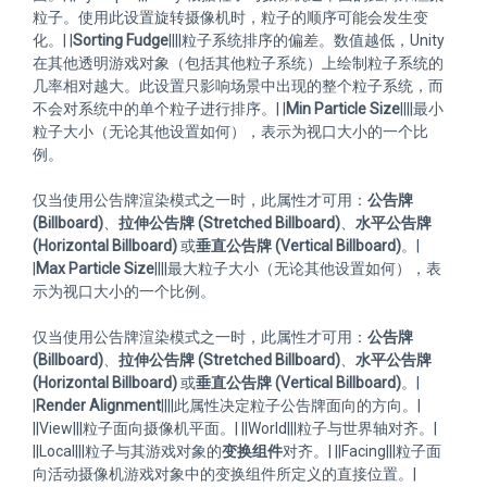
粒子。使用此设置旋转摄像机时，粒子的顺序可能会发生变
化。| |
Sorting Fudge
||||粒子系统排序的偏差。数值越低，Unity
在其他透明游戏对象（包括其他粒子系统）上绘制粒子系统的
几率相对越大。此设置只影响场景中出现的整个粒子系统，而
不会对系统中的单个粒子进行排序。| |
Min Particle Size
||||最小
粒子大小（无论其他设置如何），表示为视口大小的一个比
例。
仅当使用公告牌渲染模式之一时，此属性才可用：
公告牌
(Billboard)
、
拉伸公告牌 (Stretched Billboard)
、
水平公告牌
(Horizontal Billboard)
或
垂直公告牌 (Vertical Billboard)
。|
|
Max Particle Size
||||最大粒子大小（无论其他设置如何），表
示为视口大小的一个比例。
仅当使用公告牌渲染模式之一时，此属性才可用：
公告牌
(Billboard)
、
拉伸公告牌 (Stretched Billboard)
、
水平公告牌
(Horizontal Billboard)
或
垂直公告牌 (Vertical Billboard)
。|
|
Render Alignment
||||此属性决定粒子公告牌面向的方向。|
||View|||粒子面向摄像机平面。| ||World|||粒子与世界轴对齐。|
||Local|||粒子与其游戏对象的
变换组件
对齐。| ||Facing|||粒子面
向活动摄像机游戏对象中的变换组件所定义的直接位置。|