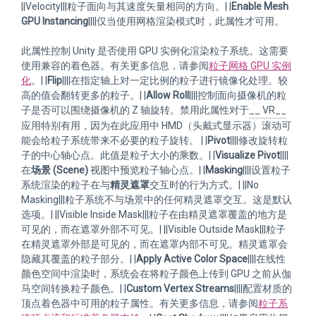
||Velocity|||粒子面向与其速度矢量相同的方向。| |
Enable Mesh
GPU Instancing
||||仅当使用网格渲染模式时，此属性才可用。
此属性控制 Unity 是否使用 GPU 实例化渲染粒子系统。这需要
使用兼容的着色器。有关更多信息，请参阅
粒子网格 GPU 实例
化
。| |
Flip
||||在指定轴上对一定比例的粒子进行镜像化处理。较
高的值会翻转更多的粒子。| |
Allow Roll
||||控制面向摄像机的粒
子是否可以围绕摄像机的 Z 轴旋转。禁用此属性对于
__ VR__
应用特别有用，因为在此应用中 HMD（头戴式显示器）滚动可
能会给粒子系统带来不必要的粒子旋转。 | |
Pivot
||||修改旋转粒
子的中心轴心点。此值是粒子大小的乘数。| |
Visualize Pivot
||||
在
场景 (Scene)
视图中预览粒子轴心点。| |
Masking
||||设置粒子
系统渲染的粒子在与
精灵遮罩
交互时的行为方式。| ||No
Masking|||粒子系统不与场景中的任何精灵遮罩交互。这是默认
选项。| ||Visible Inside Mask|||粒子在由精灵遮罩覆盖的地方是
可见的，而在遮罩外部不可见。| ||Visible Outside Mask|||粒子
在精灵遮罩外部是可见的，而在遮罩内部不可见。精灵遮罩会
隐藏其覆盖的粒子部分。| |
Apply Active Color Space
||||在线性
颜色空间中渲染时，系统会在将粒子颜色上传到 GPU 之前从伽
马空间转换粒子颜色。| |
Custom Vertex Streams
||||配置材质的
顶点着色器中可用的粒子属性。有关更多信息，请参阅
粒子系