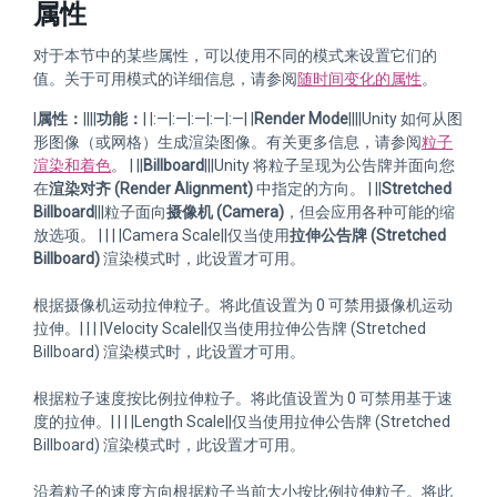
属性
对于本节中的某些属性，可以使用不同的模式来设置它们的
值。关于可用模式的详细信息，请参阅
随时间变化的属性
。
|
属性：
||||
功能：
| |:—|:—|:—|:—|:—| |
Render Mode
||||Unity 如何从图
形图像（或网格）生成渲染图像。有关更多信息，请参阅
粒子
渲染和着色
。 | ||
Billboard
|||Unity 将粒子呈现为公告牌并面向您
在
渲染对齐 (Render Alignment)
中指定的方向。 | ||
Stretched
Billboard
|||粒子面向
摄像机 (Camera)
，但会应用各种可能的缩
放选项。 | | | |Camera Scale||仅当使用
拉伸公告牌 (Stretched
Billboard)
渲染模式时，此设置才可用。
根据摄像机运动拉伸粒子。将此值设置为 0 可禁用摄像机运动
拉伸。| | | |Velocity Scale||仅当使用拉伸公告牌 (Stretched
Billboard) 渲染模式时，此设置才可用。
根据粒子速度按比例拉伸粒子。将此值设置为 0 可禁用基于速
度的拉伸。| | | |Length Scale||仅当使用拉伸公告牌 (Stretched
Billboard) 渲染模式时，此设置才可用。
沿着粒子的速度方向根据粒子当前大小按比例拉伸粒子。将此