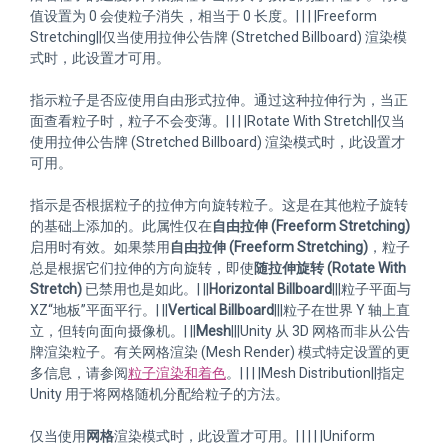
值设置为 0 会使粒子消失，相当于 0 长度。| | | |Freeform
Stretching||仅当使用拉伸公告牌 (Stretched Billboard) 渲染模
式时，此设置才可用。
指示粒子是否应使用自由形式拉伸。通过这种拉伸行为，当正
面查看粒子时，粒子不会变薄。| | | |Rotate With Stretch||仅当
使用拉伸公告牌 (Stretched Billboard) 渲染模式时，此设置才
可用。
指示是否根据粒子的拉伸方向旋转粒子。这是在其他粒子旋转
的基础上添加的。此属性仅在
自由拉伸 (Freeform Stretching)
启用时有效。如果禁用
自由拉伸 (Freeform Stretching)
，粒子
总是根据它们拉伸的方向旋转，即使
随拉伸旋转 (Rotate With
Stretch)
已禁用也是如此。| ||
Horizontal Billboard
|||粒子平面与
XZ“地板”平面平行。| ||
Vertical Billboard
|||粒子在世界 Y 轴上直
立，但转向面向摄像机。| ||
Mesh
|||Unity 从 3D 网格而非从公告
牌渲染粒子。有关网格渲染 (Mesh Render) 模式特定设置的更
多信息，请参阅
粒子渲染和着色
。| | | |Mesh Distribution||指定
Unity 用于将网格随机分配给粒子的方法。
仅当使用
网格
渲染模式时，此设置才可用。| | | | |Uniform