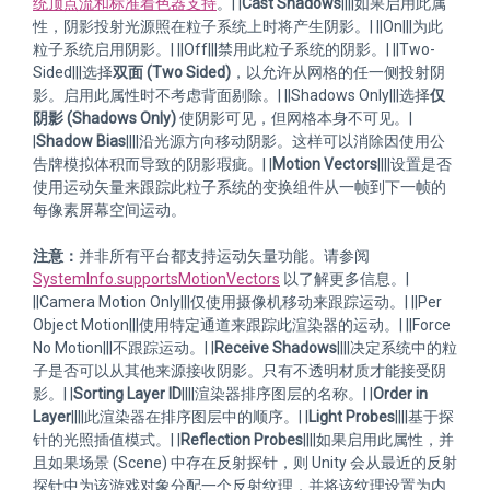
统顶点流和标准着色器支持
。| |
Cast Shadows
||||如果启用此属
性，阴影投射光源照在粒子系统上时将产生阴影。| ||On|||为此
粒子系统启用阴影。| ||Off|||禁用此粒子系统的阴影。| ||Two-
Sided|||选择
双面 (Two Sided)
，以允许从网格的任一侧投射阴
影。启用此属性时不考虑背面剔除。| ||Shadows Only|||选择
仅
阴影 (Shadows Only)
使阴影可见，但网格本身不可见。|
|
Shadow Bias
||||沿光源方向移动阴影。这样可以消除因使用公
告牌模拟体积而导致的阴影瑕疵。| |
Motion Vectors
||||设置是否
使用运动矢量来跟踪此粒子系统的变换组件从一帧到下一帧的
每像素屏幕空间运动。
注意：
并非所有平台都支持运动矢量功能。请参阅
SystemInfo.supportsMotionVectors
以了解更多信息。|
||Camera Motion Only|||仅使用摄像机移动来跟踪运动。| ||Per
Object Motion|||使用特定通道来跟踪此渲染器的运动。| ||Force
No Motion|||不跟踪运动。| |
Receive Shadows
||||决定系统中的粒
子是否可以从其他来源接收阴影。只有不透明材质才能接受阴
影。| |
Sorting Layer ID
||||渲染器排序图层的名称。| |
Order in
Layer
||||此渲染器在排序图层中的顺序。| |
Light Probes
||||基于探
针的光照插值模式。| |
Reflection Probes
||||如果启用此属性，并
且如果场景 (Scene) 中存在反射探针，则 Unity 会从最近的反射
探针中为该游戏对象分配一个反射纹理，并将该纹理设置为内