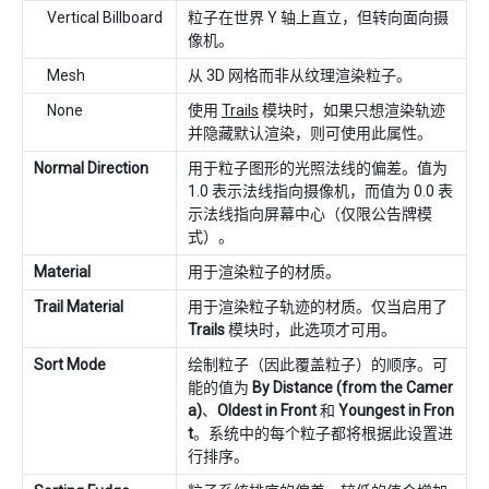
Vertical Billboard
粒子在世界 Y 轴上直立，但转向面向摄
像机。
Mesh
从 3D 网格而非从纹理渲染粒子。
None
使用
Trails
模块时，如果只想渲染轨迹
并隐藏默认渲染，则可使用此属性。
Normal Direction
用于粒子图形的光照法线的偏差。值为
1.0 表示法线指向摄像机，而值为 0.0 表
示法线指向屏幕中心（仅限公告牌模
式）。
Material
用于渲染粒子的材质。
Trail Material
用于渲染粒子轨迹的材质。仅当启用了
Trails
模块时，此选项才可用。
Sort Mode
绘制粒子（因此覆盖粒子）的顺序。可
能的值为
By Distance (from the Camer
a)
、
Oldest in Front
和
Youngest in Fron
t
。系统中的每个粒子都将根据此设置进
行排序。