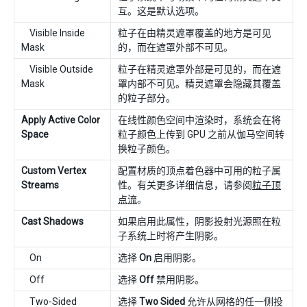
互。这是默认选项。
Visible Inside
粒子在由精灵遮罩覆盖的地方是可见
Mask
的，而在遮罩外部不可见。
Visible Outside
粒子在精灵遮罩外部是可见的，而在遮
Mask
罩内部不可见。精灵遮罩会隐藏其覆盖
的粒子部分。
Apply Active Color
在线性颜色空间中渲染时，系统会在将
Space
粒子颜色上传到 GPU 之前从伽马空间转
换粒子颜色。
Custom Vertex
配置材质的顶点着色器中可用的粒子属
Streams
性。有关更多详细信息，请参阅
粒子顶
点流
。
Cast Shadows
如果启用此属性，阴影投射光源照在粒
子系统上时将产生阴影。
On
选择
On
启用阴影。
Off
选择
Off
禁用阴影。
Two-Sided
选择
Two Sided
允许从网格的任一侧投