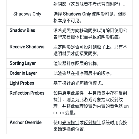
射阴影（这意味着不考虑背面剔除）。
Shadows Only
选择
Shadows Only
使阴影可见，但网
格本身不可见。
Shadow Bias
沿着光照方向移动阴影以消除因使用公
告牌来模拟体积而导致的阴影瑕疵。
Receive Shadows
决定阴影是否可投射到粒子上。只有不
透明材质才能接受阴影。
Sorting Layer
渲染器排序图层的名称。
Order in Layer
此渲染器在排序图层中的顺序。
Light Probes
基于探针的光照插值模式。
Reflection Probes
如果启用此属性，并且场景中存在反射
探针，则会为此游戏对象拾取反射纹
理，并将此纹理设置为内置的着色器 un
iform 变量。
Anchor Override
使用
光照探针
或
反射探针
系统时用变换
来确定插值位置。