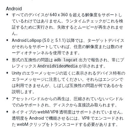
Android
すべてのデバイスが 640 x 360 を超える解像度をサポートし
ているわけではありません。ランタイムチェックがこれを検
証するために実行され、失敗するとムービーが再生されませ
ん。
Android Lollipop (5.0 と 5.1.1) 以降では、ターゲットデバイス
がそれらをサポートしていれば、任意の解像度または数のオ
ーディオチャンネルを使用できます。
形式の互換性の問題は
adb logcat
出力で報告され、常にプ
レフィックス
AndroidVideoMedia
が示されます。
Unity のエラーメッセージの近くに表示されるデバイス特有の
エラーメッセージに注意してください。それらはエンジンで
は利用できませんが、しばしば互換性の問題が何であるかを
説明します。
アセットバンドルからの再生は、圧縮されていないバンドル
でのみサポートされ、ディスクから直接読み取られます。
ネイティブの webM/VP8 透明度はサポートされていません。
透明度を Android で機能させるには、VP8 でエンコードされ
た webM クリップをトランスコードする必要があります。