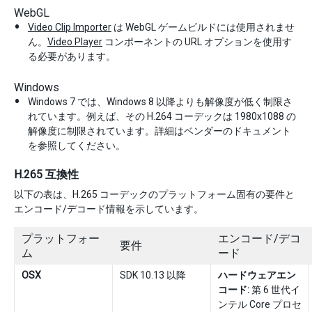
WebGL
Video Clip Importer
は WebGL ゲームビルドには使用されませ
ん。
Video Player
コンポーネントの URL オプションを使用す
る必要があります。
Windows
Windows 7 では、Windows 8 以降よりも解像度が低く制限さ
れています。例えば、その H.264 コーデックは 1980x1088 の
解像度に制限されています。詳細はベンダーのドキュメント
を参照してください。
H.265 互換性
以下の表は、H.265 コーデックのプラットフォーム固有の要件と
エンコード/デコード情報を示しています。
プラットフォー
エンコード/デコ
要件
ム
ード
OSX
SDK 10.13 以降
ハードウェアエン
コード:
第 6 世代イ
ンテル Core プロセ