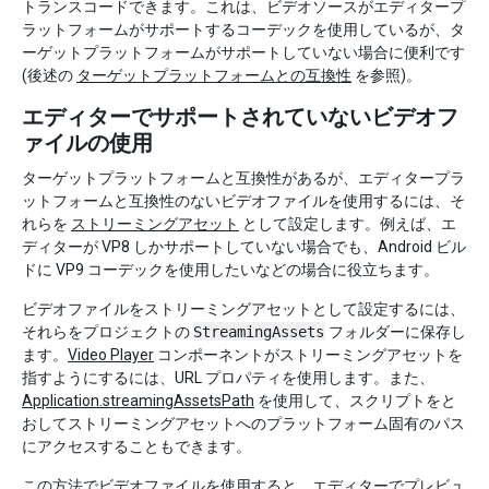
トランスコードできます。これは、ビデオソースがエディタープ
ラットフォームがサポートするコーデックを使用しているが、タ
ーゲットプラットフォームがサポートしていない場合に便利です
(後述の
ターゲットプラットフォームとの互換性
を参照)。
エディターでサポートされていないビデオフ
ァイルの使用
ターゲットプラットフォームと互換性があるが、エディタープラ
ットフォームと互換性のないビデオファイルを使用するには、そ
れらを
ストリーミングアセット
として設定します。例えば、エ
ディターが VP8 しかサポートしていない場合でも、Android ビル
ドに VP9 コーデックを使用したいなどの場合に役立ちます。
ビデオファイルをストリーミングアセットとして設定するには、
それらをプロジェクトの
StreamingAssets
フォルダーに保存し
ます。
Video Player
コンポーネントがストリーミングアセットを
指すようにするには、URL プロパティを使用します。また、
Application.streamingAssetsPath
を使用して、スクリプトをと
おしてストリーミングアセットへのプラットフォーム固有のパス
にアクセスすることもできます。
この方法でビデオファイルを使用すると、エディターでプレビュ