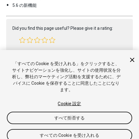
5.6 の新機能
Did you find this page useful? Please give it a rating:
Report a problem on this page
「すべての Cookie を受け入れる」をクリックすると、
サイトナビゲーションを強化し、サイトの使用状況を分
析し、弊社のマーケティング活動を支援するために、デ
バイスに Cookie を保存することに同意したことになり
ます。
Cookie 設定
Copyright © 2020 Unity Technologies. Publication 2019.3
すべて拒否する
チュートリアル
Answers
ナレッジベース
フォーラム
アセッ
トストア
商標と利用規約
法律関連
プライバシーポリシー
ク
ッキー
私の個人情報を販売または共有しない
すべての Cookie を受け入れる