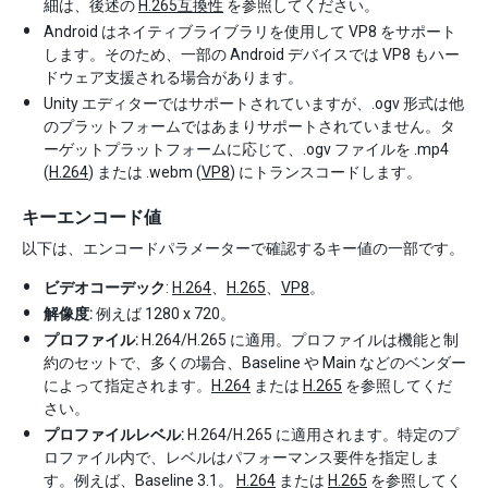
細は、後述の
H.265互換性
を参照してください。
Android はネイティブライブラリを使用して VP8 をサポート
します。そのため、一部の Android デバイスでは VP8 もハー
ドウェア支援される場合があります。
Unity エディターではサポートされていますが、.ogv 形式は他
のプラットフォームではあまりサポートされていません。タ
ーゲットプラットフォームに応じて、.ogv ファイルを .mp4
(
H.264
) または .webm (
VP8
) にトランスコードします。
キーエンコード値
以下は、エンコードパラメーターで確認するキー値の一部です。
ビデオコーデック
:
H.264
、
H.265
、
VP8
。
解像度:
例えば 1280 x 720。
プロファイル:
H.264/H.265 に適用。プロファイルは機能と制
約のセットで、多くの場合、Baseline や Main などのベンダー
によって指定されます。
H.264
または
H.265
を参照してくだ
さい。
プロファイルレベル:
H.264/H.265 に適用されます。特定のプ
ロファイル内で、レベルはパフォーマンス要件を指定しま
す。例えば、Baseline 3.1。
H.264
または
H.265
を参照してく