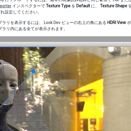
porter
インスペクターで
Texture Type
を
Default
に、
Texture Shape
ぞれ設定してください。
イブラリを表示するには、 Look Dev ビューの右上の角にある
HDRI View
ボ
ライブラリ内にある全てが表示されます。