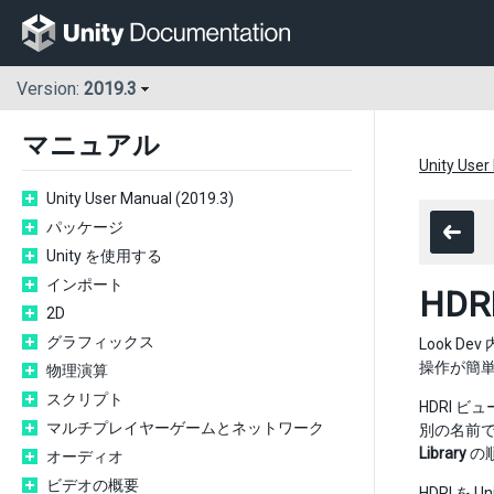
Version:
2019.3
マニュアル
Unity User
Unity User Manual (2019.3)
パッケージ
Unity を使用する
インポート
HDR
2D
グラフィックス
Look De
操作が簡
物理演算
スクリプト
HDRI 
マルチプレイヤーゲームとネットワーク
別の名前で
Library
の
オーディオ
ビデオの概要
HDRI を