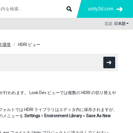
unity3d.com
言語:
日本語
RI 環境
HDRI ビュー
イティングが行われます。 Look Dev ビューでは複数の HDRI の切り替えや
。デフォルトでは HDRI ライブラリはエディタ内に保存されますが、
内のメニューを
Settings
>
Environment Library
>
Save As New
は .exr ファイルを Unity プロジェクトに読み込んでください。