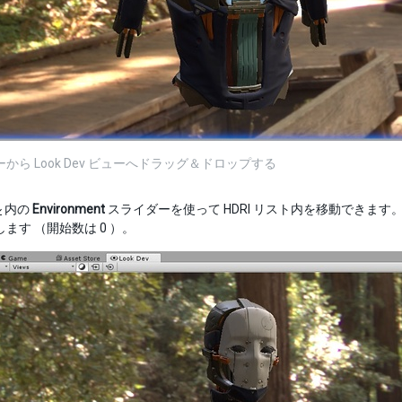
ューから Look Dev ビューへドラッグ＆ドロップする
ル
内の
Environment
スライダーを使って HDRI リスト内を移動できま
示します （開始数は 0 ）。