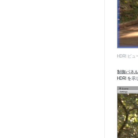
HDRI ビ
制御パネ
HDRI を