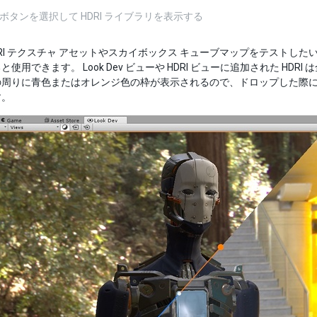
ボタンを選択して HDRI ライブラリを表示する
DRI テクスチャ アセットやスカイボックス キューブマップをテストしたい場合
使用できます。 Look Dev ビューや HDRI ビューに追加された HD
の周りに青色またはオレンジ色の枠が表示されるので、ドロップした際
す。