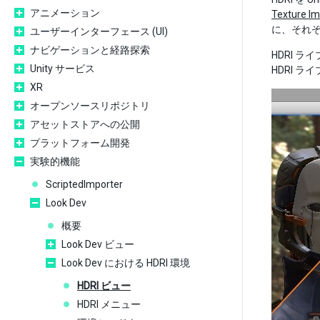
アニメーション
Texture Im
に、それ
ユーザーインターフェース (UI)
ナビゲーションと経路探索
HDRI ラ
Unity サービス
HDRI 
XR
オープンソースリポジトリ
アセットストアへの公開
プラットフォーム開発
実験的機能
ScriptedImporter
Look Dev
概要
Look Dev ビュー
Look Dev における HDRI 環境
HDRI ビュー
HDRI メニュー