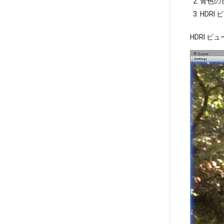
青色の
HDR
HDRI ビ