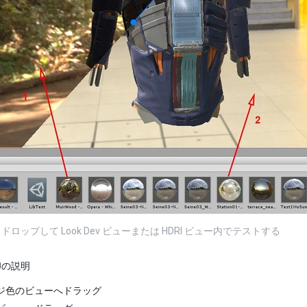
ロップして Look Dev ビューまたは HDRI ビュー内でテストする
印の説明
ジ色のビューへドラッグ