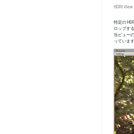
HDRI View
特定の H
ロップすると
当ビュー
っていま