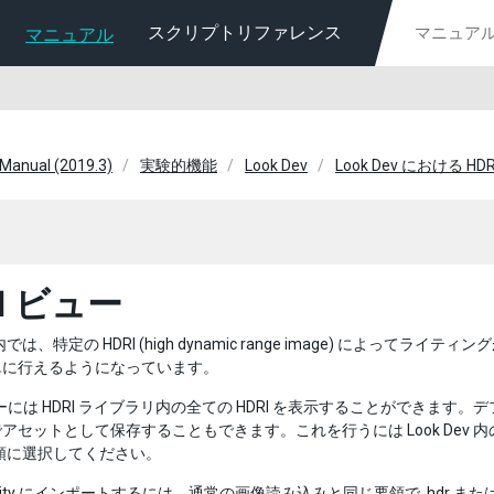
スクリプトリファレンス
マニュアル
 Manual (2019.3)
実験的機能
Look Dev
Look Dev における HD
I ビュー
v 内では、特定の HDRI (high dynamic range image) によってラ
単に行えるようになっています。
ビューには HDRI ライブラリ内の全ての HDRI を表示することができます
アセットとして保存することもできます。これを行うには Look Dev 
順に選択してください。
 Unity にインポートするには、通常の画像読み込みと同じ要領で .hdr また