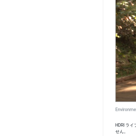
Environme
HDRI ラ
せん。