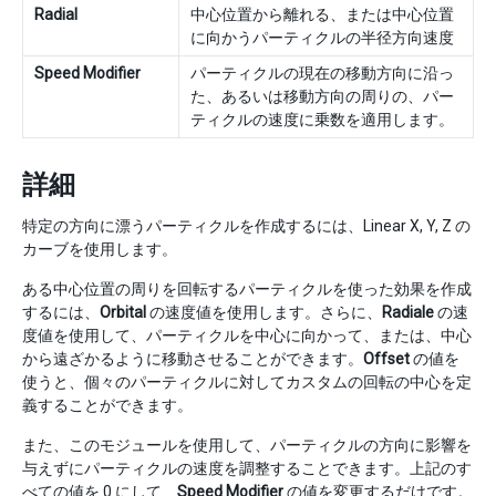
Radial
中心位置から離れる、または中心位置
に向かうパーティクルの半径方向速度
Speed Modifier
パーティクルの現在の移動方向に沿っ
た、あるいは移動方向の周りの、パー
ティクルの速度に乗数を適用します。
詳細
特定の方向に漂うパーティクルを作成するには、Linear X, Y, Z の
カーブを使用します。
ある中心位置の周りを回転するパーティクルを使った効果を作成
するには、
Orbital
の速度値を使用します。さらに、
Radiale
の速
度値を使用して、パーティクルを中心に向かって、または、中心
から遠ざかるように移動させることができます。
Offset
の値を
使うと、個々のパーティクルに対してカスタムの回転の中心を定
義することができます。
また、このモジュールを使用して、パーティクルの方向に影響を
与えずにパーティクルの速度を調整することできます。上記のす
べての値を 0 にして、
Speed Modifier
の値を変更するだけです。