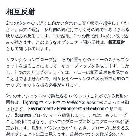
相互反射
2 つの鏡をかなり近くに向かい合わせに置く状況を想像してくだ
さい。両方の鏡は、反対側の鏡だけでなくその鏡で生み出される
映り込みも反射します。その結果、2 つの間で終りのない映り込
みが続きます。このようなオブジェクト間の反射は、
相互反射
として知られています。
リフレクションプローブは、その位置からのビューのスナップシ
ョットを撮ることによって、キューブマップを作成します。しか
し、1 つのスナップショットでは、ビューは相互反射を表示する
ことはできませんので、相互反射シーケンスの各段階で追加のス
ナップショットを撮る必要があります。
2つのオブジェクト間で跳ね返る (バウンス) ことができる反射の
回数は、
Lighting ウィンドウ
の
Reflection Bounces
によって制御
されます。
Environment
>
Environment Reflections
の順に選
び、
Bounces
プロパティーを編集します。 これは、各プローブ
ごと個別にではなく、すべてのプローブに対してグローバルに設
定されます。反射のバウンス数が 1 のとき、プローブに見える反
射オブジェクトは黒に見えます。反射のバウンス数が 2のとき、