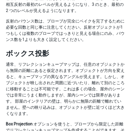
相互反射の最初のレベルが見えるようになり、3 のとき、最初の
2 つのレベルが見えるようになります。
反射のバウンス数は、プローブが完全にベイクを完了するために
必要な回数と同じ事に注意してください。反射オブジェクトが1
つもしくは複数のプローブではっきりと見える場合にのみ、バウ
ンス数を1よりも大きく設定してください。
ボックス投影
通常、リフレクションキューブマップは、任意のオブジェクトか
ら無限の距離にあると仮定されます。オブジェクトが方向を変え
ると、キューブマップの異なるアングルが見えます。しかし、オ
ブジェクトが映し出された周囲に近づいたり、離れて別のところ
に移動することは不可能です。これは多くの場合、屋外のシーン
では非常にうまく動作しますが、屋内シーンでは限界がありま
す。 部屋のインテリアの壁は、明らかに無限の距離で離れてい
ません。壁への映り込みは、オブジェクトが壁に近づくほど大き
くなります。
Box Projection
オプションを使うと、プローブから限定した距離
でリフレクションキューブマップを作成することができます。そ