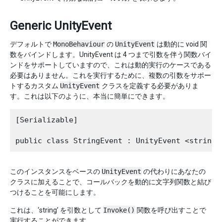
Generic UnityEvent
デフォルトで
MonoBehaviour
の
UnityEvent
は動的に void 関
数をバインドします。UnityEvent は 4 つまで引数を伴う関数バイ
ンドをサポートしていますので、これは動的実行のケースである
必要はありません。これを実行するために、複数の引数をサポー
トするカスタム
UnityEvent
クラスを定義する必要がありま
す。これは以下のように、本当に簡単にできます。
[Serializable]

このインスタンスをベースの
UnityEvent
の代わりにあなたの
クラスに加えることで、コールバックを動的に文字列関数と結び
つけることを可能にします。
これは、‘string’ を引数として
Invoke()
関数を呼び出すことで
実行することができます。