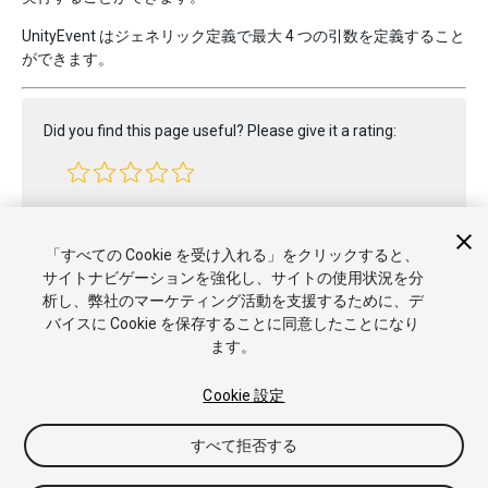
UnityEvent はジェネリック定義で最大 4 つの引数を定義すること
ができます。
Did you find this page useful? Please give it a rating:
Report a problem on this page
「すべての Cookie を受け入れる」をクリックすると、
サイトナビゲーションを強化し、サイトの使用状況を分
析し、弊社のマーケティング活動を支援するために、デ
バイスに Cookie を保存することに同意したことになり
ます。
Cookie 設定
Copyright © 2020 Unity Technologies. Publication 2019.3
すべて拒否する
チュートリアル
Answers
ナレッジベース
フォーラム
アセッ
トストア
商標と利用規約
法律関連
プライバシーポリシー
ク