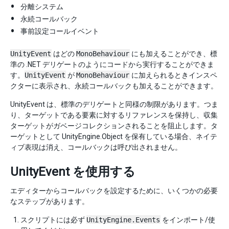
分離システム
永続コールバック
事前設定コールイベント
UnityEvent
はどの
MonoBehaviour
にも加えることができ、標
準の .NET デリゲートのようにコードから実行することができま
す。
UnityEvent
が
MonoBehaviour
に加えられるときインスペ
クターに表示され、永続コールバックも加えることができます。
UnityEvent は、標準のデリゲートと同様の制限があります。つま
り、ターゲットである要素に対するリファレンスを保持し、収集
ターゲットがガベージコレクションされることを阻止します。タ
ーゲットとして UnityEngine.Object を保有している場合、ネイテ
ィブ表現は消え、コールバックは呼び出されません。
UnityEvent を使用する
エディターからコールバックを設定するために、いくつかの必要
なステップがあります。
スクリプトには必ず
UnityEngine.Events
をインポート/使