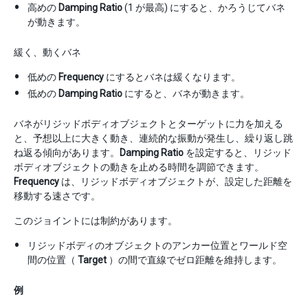
高めの
Damping Ratio
(1 が最高) にすると、かろうじてバネ
が動きます。
緩く、動くバネ
低めの
Frequency
にするとバネは緩くなります。
低めの
Damping Ratio
にすると、バネが動きます。
バネがリジッドボディオブジェクトとターゲットに力を加える
と、予想以上に大きく動き、連続的な振動が発生し、繰り返し跳
ね返る傾向があります。
Damping Ratio
を設定すると、リジッド
ボディオブジェクトの動きを止める時間を調節できます。
Frequency
は、リジッドボディオブジェクトが、設定した距離を
移動する速さです。
このジョイントには制約があります。
リジッドボディのオブジェクトのアンカー位置とワールド空
間の位置（
Target
）の間で直線でゼロ距離を維持します。
例