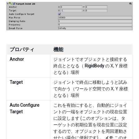
プロパティ
機能
Anchor
ジョイントでオブジェクトと接続する
終点ととなる（
RigidBody
の X, Y 座標
となる）場所
Target
ジョイントで終点に移動しようと試み
て向かう（ワールド空間での X, Y 座標
となる）場所
Auto Configure
これを有効にすると、自動的にジョイ
Target
ントの一端をオブジェクトの現在位置
に設定します (このオプションは、タ
ーゲットの初期位置を現在位置に設定
するので、オブジェクトを周回運動さ
せたい場合に便利です) 。
メモ
このオ