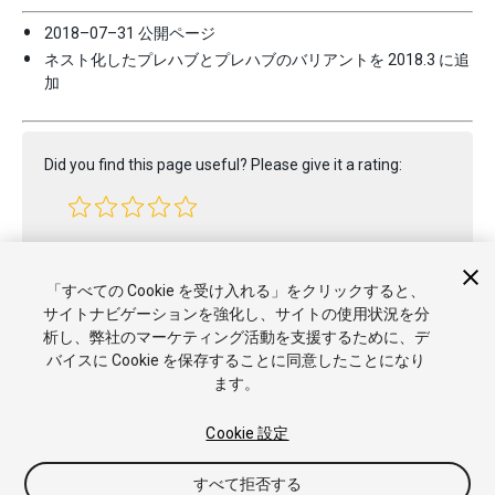
2018–07–31 公開ページ
ネスト化したプレハブとプレハブのバリアントを 2018.3 に追
加
Did you find this page useful? Please give it a rating:
Report a problem on this page
「すべての Cookie を受け入れる」をクリックすると、
サイトナビゲーションを強化し、サイトの使用状況を分
析し、弊社のマーケティング活動を支援するために、デ
バイスに Cookie を保存することに同意したことになり
ます。
Cookie 設定
Copyright © 2020 Unity Technologies. Publication 2019.3
すべて拒否する
チュートリアル
Answers
ナレッジベース
フォーラム
アセッ