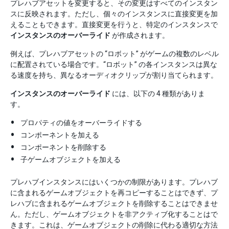
プレハブアセットを変更すると、その変更はすべてのインスタン
スに反映されます。ただし、個々のインスタンスに直接変更を加
えることもできます。直接変更を行うと、特定のインスタンスで
インスタンスのオーバーライド
が作成されます。
例えば、プレハブアセットの “ロボット” がゲームの複数のレベル
に配置されている場合です。“ロボット” の各インスタンスは異な
る速度を持ち、異なるオーディオクリップが割り当てられます。
インスタンスのオーバーライド
には、以下の 4 種類がありま
す。
プロパティの値をオーバーライドする
コンポーネントを加える
コンポーネントを削除する
子ゲームオブジェクトを加える
プレハブインスタンスにはいくつかの制限があります。プレハブ
に含まれるゲームオブジェクトを再コピーすることはできず、プ
レハブに含まれるゲームオブジェクトを削除することはできませ
ん。ただし、ゲームオブジェクトを非アクティブ化することはで
きます。これは、ゲームオブジェクトの削除に代わる適切な方法