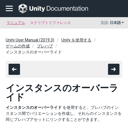
マニュアル
スクリプトリファレンス
言語:
日本語
Unity User Manual (2019.3)
Unity を使用する
ゲームの作成
プレハブ
インスタンスのオーバーライド
インスタンスのオーバーラ
イド
インスタンスのオーバーライド
を使用すると、プレハブのイン
スタンス間でバリエーションを作成し、それらのインスタンスを
同じプレハブアセットにリンクすることができます。