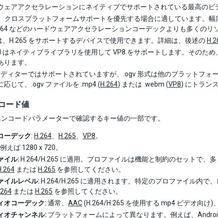
ウェアアクセラレーションにネイティブでサポートされている最高のビ
、クロスプラットフォームサポートを優先する場合に適しています。幅
.264 などのハードウェアアクセラレーションコーデックよりも多くの
は、H.265 をサポートするデバイスで使用できます。詳細は、後述の
H.
oid はネイティブライブラリを使用して VP8 をサポートします。そのため、
あります。
ty エディターではサポートされていますが、.ogv 形式は他のプラット
応じて、.ogv ファイルを .mp4 (
H.264
) または .webm (
VP8
) にトラン
コード値
エンコードパラメーターで確認するキー値の一部です。
コーデック
:
H.264
、
H.265
、
VP8
。
例えば 1280 x 720。
ァイル:
H.264/H.265 に適用。プロファイルは機能と制約のセットで、多く
H.264
または
H.265
を参照してください。
ァイルレベル:
H.264/H.265 に適用されます。特定のプロファイル内で
.264
または
H.265
を参照してください。
ィオコーデック:
通常、
AAC
(H.264/H.265 を使用する mp4 ビデオ向け
ィオチャンネル:
プラットフォームによって異なります。例えば、Androi