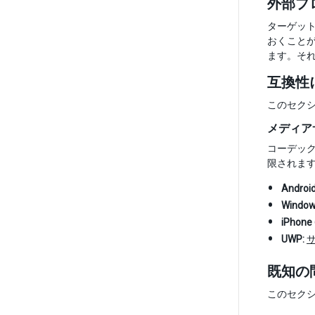
外部プロ
ターゲッ
おくことが
ます。そ
互換性
このセク
メディア
コーデッ
限されま
Android
Window
iPhone 
UWP:
既知の
このセク