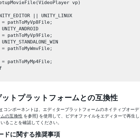
etupMovieFile(VideoPlayer vp)

NITY_EDITOR || UNITY_LINUX

 = pathToMyVp8File;

 UNITY_ANDROID

 = pathToMyVp9File;

 UNITY_STANDALONE_WIN

 = pathToMyWmvFile;

 = pathToMyMp4File;



ゲットプラットフォームとの互換性
er
コンポーネントは、エディタープラットフォームのネイティブオーディ
ームの互換性
を参照) を使用して、ビデオファイルをエディターで再生
ていることを確認してください。
ードに関する推奨事項