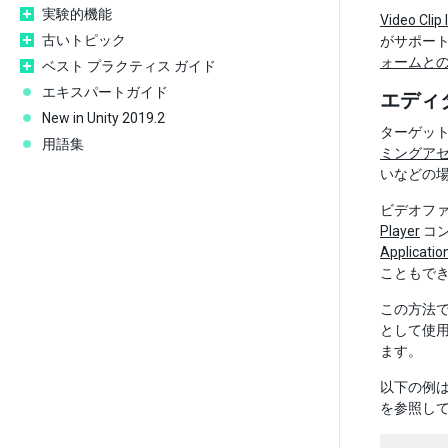
実験的機能
Video Clip
古いトピック
がサポー
ォームと
ベスト プラクティス ガイド
エキスパートガイド
エディ
New in Unity 2019.2
ターゲッ
用語集
ミングア
いなどの
ビデオフ
Player
コン
Applicati
こともで
この方法
として使
ます。
以下の例は
を参照し