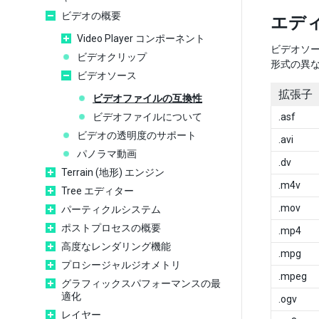
ビデオの概要
エデ
Video Player コンポーネント
ビデオソ
ビデオクリップ
形式の異
ビデオソース
拡張子
ビデオファイルの互換性
ビデオファイルについて
.asf
ビデオの透明度のサポート
.avi
パノラマ動画
.dv
Terrain (地形) エンジン
.m4v
Tree エディター
.mov
パーティクルシステム
ポストプロセスの概要
.mp4
高度なレンダリング機能
.mpg
プロシージャルジオメトリ
.mpeg
グラフィックスパフォーマンスの最
適化
.ogv
レイヤー