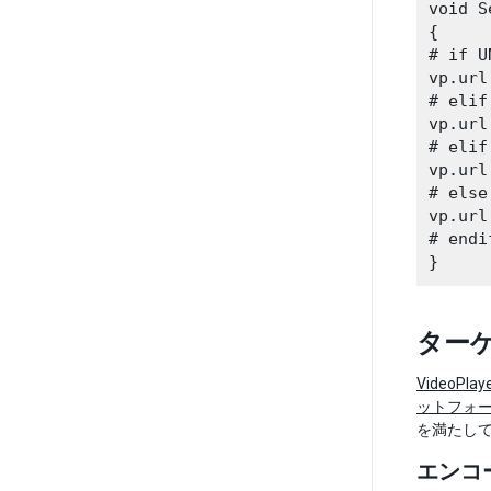
void S
{

# if U
vp.url
# elif
vp.url
# elif
vp.url
# else

vp.url
# endif
ター
VideoPlay
ットフォ
を満たし
エンコ