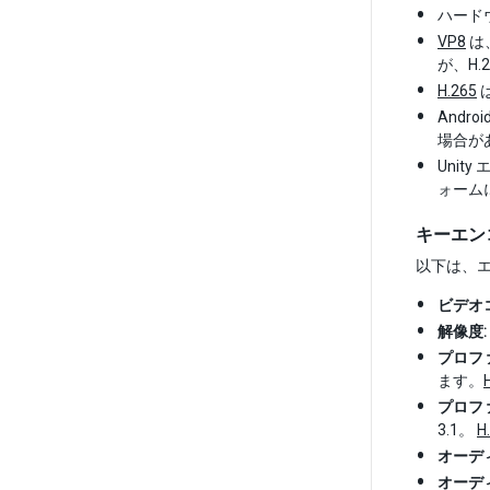
ハード
VP8
は
が、H
H.265
Andr
場合が
Uni
ォームに
キーエン
以下は、
ビデオ
解像度:
プロフ
ます。
プロフ
3.1。
H
オーデ
オーデ