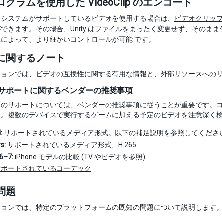
グラムを使用した VideoClip のエンコード
トシステムがサポートしているビデオを使用する場合は、
ビデオクリッ
できます。その場合、Unity はファイルをまったく変更せず、その
れによって、より細かいコントロールが可能 です。
に関するノート
ションでは、ビデオの互換性に関する有用な情報と、外部リソースへの
サポートに関するベンダーの推奨事項
クのサポートについては、ベンダーの推奨事項に従うことが重要です。
す。複数のデバイスで実行するゲームに加える予定のビデオを注意深く検
:
サポートされているメディア形式
。以下の補足説明を参照してくださ
s:
サポートされているメディア形式
、
H.265
6–7:
iPhone モデルの比較
(TV やビデオを参照)
サポートされているコーデック
問題
ションでは、特定のプラットフォームの既知の問題について説明します