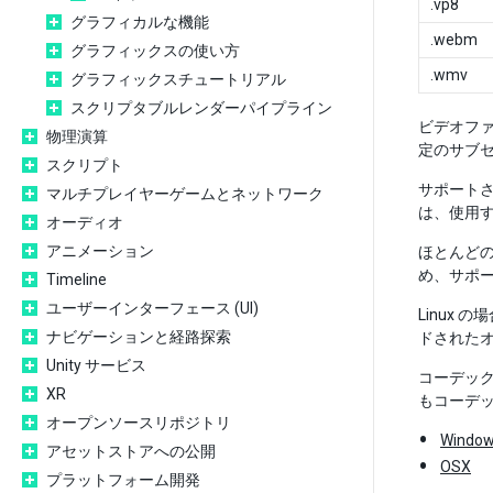
.vp8
グラフィカルな機能
.webm
グラフィックスの使い方
.wmv
グラフィックスチュートリアル
スクリプタブルレンダーパイプライン
ビデオフ
物理演算
定のサブ
スクリプト
サポート
マルチプレイヤーゲームとネットワーク
は、使用
オーディオ
アニメーション
ほとんど
め、サポー
Timeline
ユーザーインターフェース (UI)
Linux
ナビゲーションと経路探索
ドされたオ
Unity サービス
コーデック
XR
もコーデ
オープンソースリポジトリ
Windo
アセットストアへの公開
OSX
プラットフォーム開発