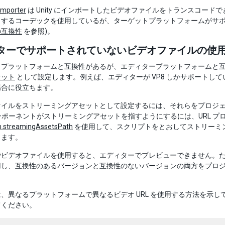
 Importer
は Unity にインポートしたビデオファイルをトランスコー
トするコーデックを使用しているが、ターゲットプラットフォームがサポ
の互換性
を参照)。
ターでサポートされていないビデオファイルの使
トプラットフォームと互換性があるが、エディタープラットフォームと
セット
として設定します。例えば、エディターが VP8 しかサポートしていな
場合に役立ちます。
ァイルをストリーミングアセットとして設定するには、それらをプロジ
ポーネントがストリーミングアセットを指すようにするには、URL プ
on.streamingAssetsPath
を使用して、スクリプトをとおしてストリーミ
きます。
でビデオファイルを使用すると、エディターでプレビューできません。
用し、互換性のあるバージョンと互換性のないバージョンの両方をプロ
、異なるプラットフォームで異なるビデオ URL を使用する方法を示
てください。