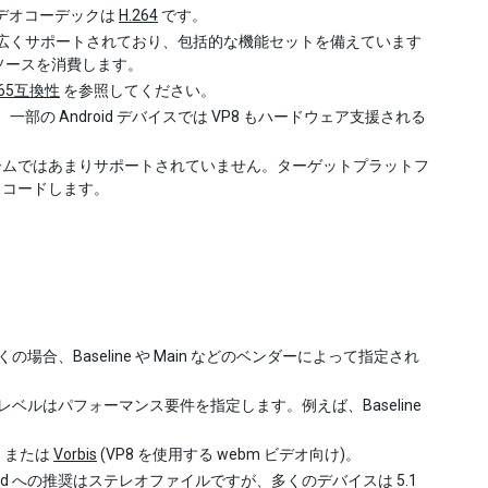
デオコーデックは
H.264
です。
広くサポートされており、包括的な機能セットを備えています
リソースを消費します。
265互換性
を参照してください。
一部の Android デバイスでは VP8 もハードウェア支援される
フォームではあまりサポートされていません。ターゲットプラットフ
スコードします。
の場合、Baseline や Main などのベンダーによって指定され
、レベルはパフォーマンス要件を指定します。例えば、Baseline
)、または
Vorbis
(VP8 を使用する webm ビデオ向け)。
d への推奨はステレオファイルですが、多くのデバイスは 5.1