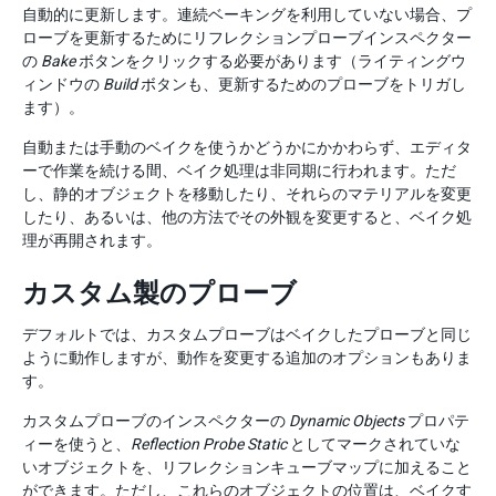
自動的に更新します。連続ベーキングを利用していない場合、プ
ローブを更新するためにリフレクションプローブインスペクター
の
Bake
ボタンをクリックする必要があります（ライティングウ
ィンドウの
Build
ボタンも、更新するためのプローブをトリガし
ます）。
自動または手動のベイクを使うかどうかにかかわらず、エディタ
ーで作業を続ける間、ベイク処理は非同期に行われます。ただ
し、静的オブジェクトを移動したり、それらのマテリアルを変更
したり、あるいは、他の方法でその外観を変更すると、ベイク処
理が再開されます。
カスタム製のプローブ
デフォルトでは、カスタムプローブはベイクしたプローブと同じ
ように動作しますが、動作を変更する追加のオプションもありま
す。
カスタムプローブのインスペクターの
Dynamic Objects
プロパテ
ィーを使うと、
Reflection Probe Static
としてマークされていな
いオブジェクトを、リフレクションキューブマップに加えること
ができます。ただし、これらのオブジェクトの位置は、ベイクす