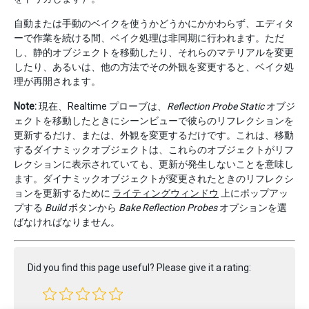
自動または手動のベイクを使うかどうかにかかわらず、エディタ
ーで作業を続ける間、ベイク処理は非同期に行われます。ただ
し、静的オブジェクトを移動したり、それらのマテリアルを変更
したり、あるいは、他の方法でその外観を変更すると、ベイク処
理が再開されます。
Note:
現在、Realtime プローブは、
Reflection Probe Static
オブジ
ェクトを移動したときにシーンビューで彼らのリフレクションを
更新するだけ、または、外観を変更するだけです。これは、移動
するダイナミックオブジェクトは、これらのオブジェクトがリフ
レクションに表示されていても、更新が発生しないことを意味し
ます。ダイナミックオブジェクトが変更されたときのリフレクシ
ョンを更新するために
ライティングウィンドウ
上にポップアッ
プする
Build
ボタンから
Bake Reflection Probes
オプションを選
ばなければなりません。
Did you find this page useful? Please give it a rating: