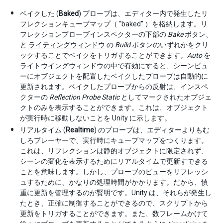
ベイクした (
Baked
) プローブは、エディター内で発生したリ
フレクションキューブマップ（ “baked” ）を格納します。リ
フレクションプローブインスペクターの下部の
Bake
ボタン、
と
ライティングウィンドウ
の
Build
ボタンのいずれかをクリ
ックすることでベイクをトリガすることができます。
Auto
を
ライトウイングウィンドウの中で有効にすると、シーンビュ
ーにオブジェクトを配置したベイクしたプローブは自動的に
更新されます。ベイクしたプローブからの反射は、インスペ
クターの
Reflection Probe Static
としてマークされたオブジェ
クトのみを表示することができます。これは、オブジェクト
が実行時に移動しないことを Unity に示します。
リアルタイム (
Realtime
) のプローブは、エディターよりもむ
しろプレーヤーで、実行時にキューブマップをつくります。
これは、リフレクションは静的オブジェクトに限定されず、
シーンの変化を表示するためにリアルタイムで更新すできる
ことを意味します。しかし、プローブのビューをリフレッシ
ュするために、かなりの処理時間がかかります。だから、慎
重に更新を管理するのが賢明です。Unity は、それらが発生し
たとき、正確に制御することができるので、スクリプトから
更新をトリガすることができます。また、数フレームかけて