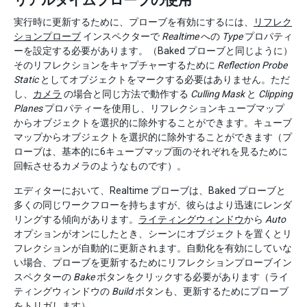
リアルタイムプローブの使用
実行時に更新するために、プローブを有効にするには、
リフレク
ションプローブ
インスペクターで
Realtime
への
Type
プロパティ
ーを設定する必要があります。（Baked プローブと同じように）
そのリフレクションをキャプチャーするために
Reflection Probe
Static
としてオブジェクトをマークする必要はありません。ただ
し、
カメラ
の場合と同じ方法で動作する
Culling Mask
と
Clipping
Planes
プロパティーを使用し、リフレクションキューブマップ
からオブジェクトを選択的に除外することができます。キューブ
マップからオブジェクトを選択的に除外することができます（プ
ローブは、基本的に6キューブマップ面のそれぞれを見るために
回転させるカメラのようなものです）。
エディターにおいて、Realtime プローブは、Baked プローブと
多くの同じワークフローを持ちますが、彼らはより迅速にレンダ
リングする傾向があります。
ライティングウィンドウ
から
Auto
オプションがオンにしたとき、シーンにオブジェクトを置くとリ
フレクションが自動的に更新されます。自動化を有効にしていな
い場合、プローブを更新するためにリフレクションプローブイン
スペクターの
Bake
ボタンをクリックする必要があります（ライ
ティングウィンドウの
Build
ボタンも、更新するためにプローブ
をトリガします）。