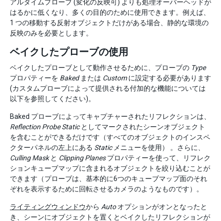
アルタイムプローブ (変化の反映可) よりも処理オーバーヘッドが
はるかに低くなり、多くの目的のために使用できます。例えば、
1 つの移動する反射オブジェクトだけがある場合、静的な環境の
反映のみを必要とします。
ベイクしたプローブの使用
ベイクしたプローブとして動作させるために、プローブの
Type
プロパティーを
Baked
または
Custom
に設定する必要があります
(カスタムプローブによって提供される付加的な機能については
以下を参照してください)。
Baked プローブによってキャプチャーされたリフレクションは、
Reflection Probe Static
としてマークされたシーンオブジェクト
を含むことができるだけです（すべてのオブジェクトのインスペ
クターパネルの左上にある
Static
メニューを使用） 。さらに、
Culling Mask
と
Clipping Planes
プロパティーを使って、リフレク
ションキューブマップに含まれるオブジェクトを絞り込むことが
できます（プローブは、基本的に6つのキューブマップ面のそれ
ぞれを表示するために回転させるカメラのようなものです）。
ライティングウィンドウ
から
Auto
オプションがオンとなったと
き、シーンにオブジェクトを置くとベイクしたリフレクションが