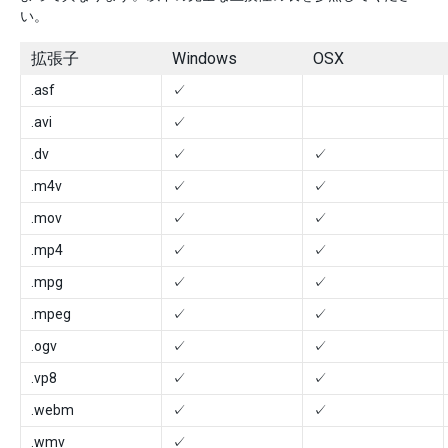
い。
拡張子
Windows
OSX
.asf
✓
.avi
✓
.dv
✓
✓
.m4v
✓
✓
.mov
✓
✓
.mp4
✓
✓
.mpg
✓
✓
.mpeg
✓
✓
.ogv
✓
✓
.vp8
✓
✓
.webm
✓
✓
.wmv
✓