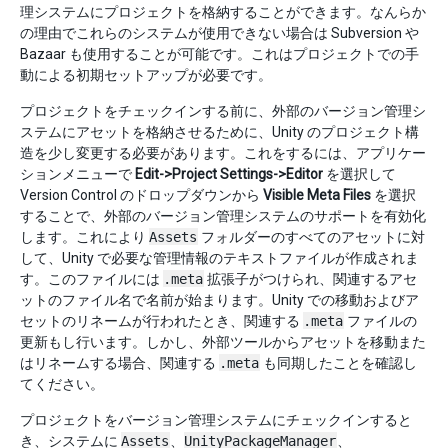
理システムにプロジェクトを格納することができます。なんらか
の理由でこれらのシステムが使用できない場合は Subversion や
Bazaar も使用することが可能です。これはプロジェクトでの手
動による初期セットアップが必要です。
プロジェクトをチェックインする前に、外部のバージョン管理シ
ステムにアセットを格納させるために、Unity のプロジェクト構
造を少し変更する必要があります。これをするには、アプリケー
ションメニューで
Edit->Project Settings->Editor
を選択して
Version Control のドロップダウンから
Visible Meta Files
を選択
することで、外部のバージョン管理システムのサポートを有効化
します。これにより
Assets
フォルダーのすべてのアセットに対
して、Unity で必要な管理情報のテキストファイルが作成されま
す。このファイルには
.meta
拡張子がつけられ、関連するアセ
ットのファイル名で名前が始まります。Unity での移動およびア
セットのリネームが行われたとき、関連する
.meta
ファイルの
更新もし行います。しかし、外部ツールからアセットを移動また
はリネームする場合、関連する
.meta
も同期したことを確認し
てください。
プロジェクトをバージョン管理システムにチェックインすると
き、システムに
Assets
、
UnityPackageManager
、