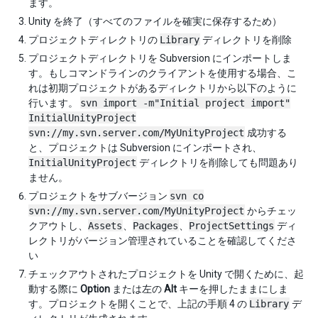
ます。
Unity を終了（すべてのファイルを確実に保存するため）
プロジェクトディレクトリの
Library
ディレクトリを削除
プロジェクトディレクトリを Subversion にインポートしま
す。もしコマンドラインのクライアントを使用する場合、こ
れは初期プロジェクトがあるディレクトリから以下のように
行います。
svn import -m"Initial project import"
InitialUnityProject
svn://my.svn.server.com/MyUnityProject
成功する
と、プロジェクトは Subversion にインポートされ、
InitialUnityProject
ディレクトリを削除しても問題あり
ません。
プロジェクトをサブバージョン
svn co
svn://my.svn.server.com/MyUnityProject
からチェッ
クアウトし、
Assets
、
Packages
、
ProjectSettings
ディ
レクトリがバージョン管理されていることを確認してくださ
い
チェックアウトされたプロジェクトを Unity で開くために、起
動する際に
Option
または左の
Alt
キーを押したままにしま
す。プロジェクトを開くことで、上記の手順 4 の
Library
デ