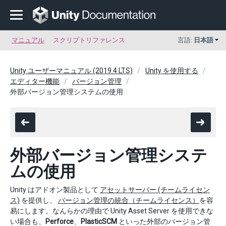
マニュアル
スクリプトリファレンス
言語:
日本語
Unity ユーザーマニュアル (2019.4 LTS)
Unity を使用する
エディター機能
バージョン管理
外部バージョン管理システムの使用
外部バージョン管理システ
ムの使用
Unity はアドオン製品として
アセットサーバー (チームライセン
ス)
を提供し、
バージョン管理の統合（チームライセンス）
を容
易にします。なんらかの理由で Unity Asset Server を使用できな
い場合も、
Perforce
、
PlasticSCM
といった外部のバージョン管