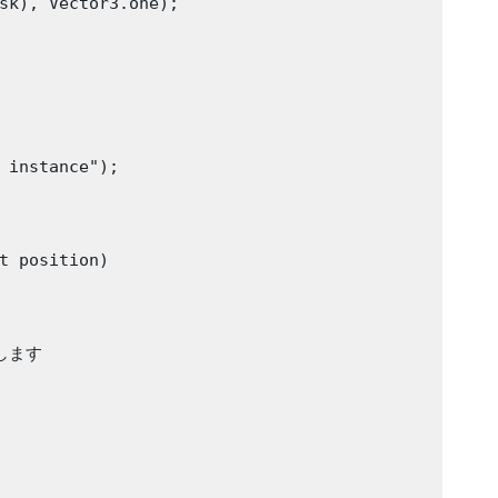
sk), Vector3.one);

 instance");

t position)

します
