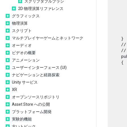
スクリプタブルブラシ
      
2D 物理演算リファレンス
      
      
グラフィックス
      
物理演算
      
スクリプト
      
マルチプレイヤーゲームとネットワーク
    }

    
オーディオ
    /
ビデオの概要
    pu
アニメーション
    {

ユーザーインターフェース (UI)
      
      
ナビゲーションと経路探索
      
Unity サービス
      
XR
      
オープンソースリポジトリ
      
       
Asset Store への公開
      
プラットフォーム開発
      
実験的機能
      
古いトピック