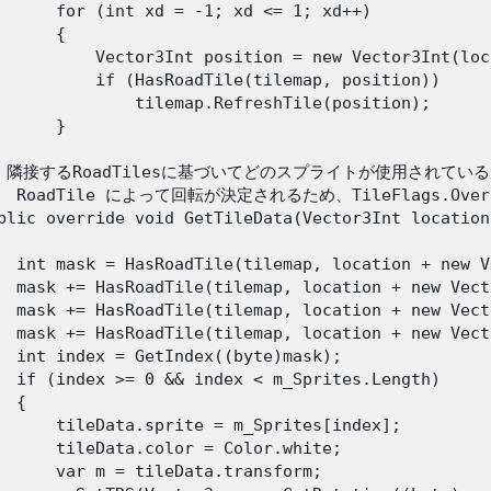
      for (int xd = -1; xd <= 1; xd++)

      {

          Vector3Int position = new Vector3Int(loc
          if (HasRoadTile(tilemap, position))

              tilemap.RefreshTile(position);

      }

// 隣接するRoadTilesに基づいてどのスプライトが使用され
/  RoadTile によって回転が決定されるため、TileFlags.Overr
blic override void GetTileData(Vector3Int location
  int mask = HasRoadTile(tilemap, location + new V
  mask += HasRoadTile(tilemap, location + new Vect
  mask += HasRoadTile(tilemap, location + new Vect
  mask += HasRoadTile(tilemap, location + new Vect
  int index = GetIndex((byte)mask);

  if (index >= 0 && index < m_Sprites.Length)

 {

      tileData.sprite = m_Sprites[index];

      tileData.color = Color.white;

      var m = tileData.transform;
