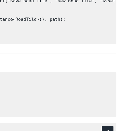
ct("Save Road Tile", "New Road Tile", "Asset", "Sa
tance<RoadTile>(), path);
