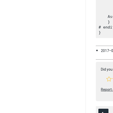
      
      
      
    As
    }

# endif
2017
Did you 
Report 