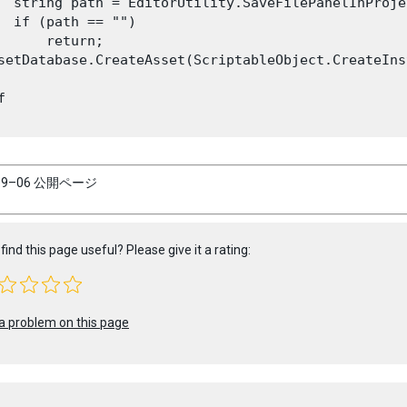
  string path = EditorUtility.SaveFilePanelInProje
  if (path == "")

      return;

setDatabase.CreateAsset(ScriptableObject.CreateIns


–09–06 公開ページ
find this page useful? Please give it a rating:
a problem on this page