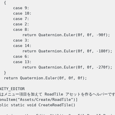
 {

      case 9:

      case 10:

      case 7:

      case 2:

      case 8:

          return Quaternion.Euler(0f, 0f, -90f);

      case 3:

      case 14:

          return Quaternion.Euler(0f, 0f, -180f);

      case 6:

      case 13:

          return Quaternion.Euler(0f, 0f, -270f);

 }

  return Quaternion.Euler(0f, 0f, 0f);

NITY_EDITOR

下はメニュー項目を加えて RoadTile アセットを作るヘルパーです
enuItem("Assets/Create/RoadTile")]

blic static void CreateRoadTile()
