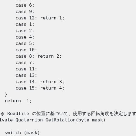
      case 6:

      case 9:

      case 12: return 1;

      case 1:

      case 2:

      case 4:

      case 5:

      case 10:

      case 8: return 2;

      case 7:

      case 11:

      case 13:

      case 14: return 3;

      case 15: return 4;

 }

  return -1;

する RoadTile の位置に基づいて、使用する回転角度を決定します
ivate Quaternion GetRotation(byte mask)

  switch (mask)
