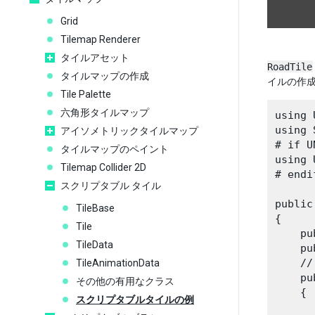
Grid
Tilemap Renderer
タイルアセット
RoadTile
タイルマップの作成
イルの作
Tile Palette
六角形タイルマップ
using 
using 
アイソメトリックタイルマップ
# if U
タイルマップのペイント
using 
Tilemap Collider 2D
# endif
スクリプタブル タイル
public
TileBase
{

Tile
    pu
TileData
    pu
    
TileAnimationData
    pu
その他の有用なクラス
    {

スクリプタブルタイルの例
      