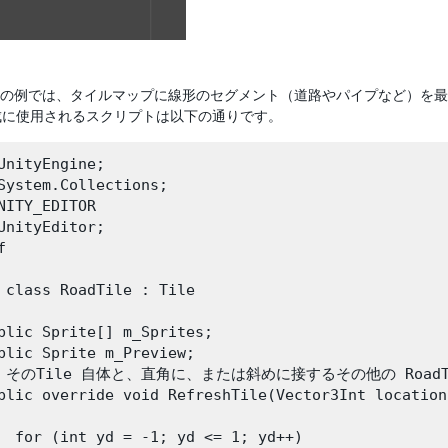
の例では、タイルマップに線形のセグメント（道路やパイプなど）を最
成に使用されるスクリプトは以下の通りです。
UnityEngine;

System.Collections;

NITY_EDITOR

UnityEditor;



 class RoadTile : Tile 

blic Sprite[] m_Sprites;

blic Sprite m_Preview;

// そのTile 自体と、直角に、または斜めに接するその他の RoadT
blic override void RefreshTile(Vector3Int location
  for (int yd = -1; yd <= 1; yd++)
