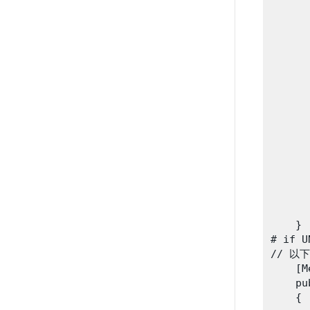
       
      
      
      
      
      
      
      
      
      
      
      
      
       
      
    }

# if U
// 以
    [M
    pu
    {
