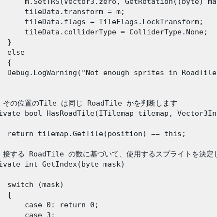
      m.SetTRS(Vector3.zero, GetRotation((byte) ma
      tileData.transform = m;

      tileData.flags = TileFlags.LockTransform;

      tileData.colliderType = ColliderType.None;

 }

  else

 {

  Debug.LogWarning("Not enough sprites in RoadTile
/ その位置のTile は同じ RoadTile かを判断します

ivate bool HasRoadTile(ITilemap tilemap, Vector3In
  return tilemap.GetTile(position) == this;

// 接する RoadTile の数に基づいて、使用するスプライトを決定
ivate int GetIndex(byte mask)

  switch (mask)

 {

      case 0: return 0;

      case 3:
