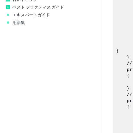
      
      
ベスト プラクティス ガイド
      
エキスパートガイド
      
用語集
       
      
       
      
}

    }

    /
    pr
    {

      
    }

    
    pr
    {

      
       
      
      