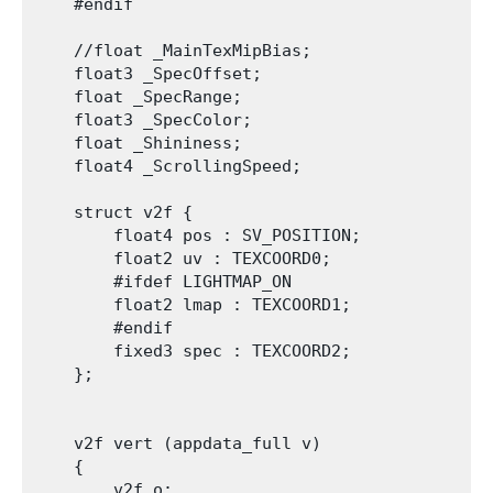
    #endif

    //float _MainTexMipBias;

    float3 _SpecOffset;

    float _SpecRange;

    float3 _SpecColor;

    float _Shininess;

    float4 _ScrollingSpeed;

    struct v2f {

        float4 pos : SV_POSITION;

        float2 uv : TEXCOORD0;

        #ifdef LIGHTMAP_ON

        float2 lmap : TEXCOORD1;

        #endif

        fixed3 spec : TEXCOORD2;

    };

    v2f vert (appdata_full v)

    {

        v2f o;
