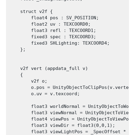
    struct v2f {

        float4 pos : SV_POSITION;

        float2 uv : TEXCOORD0;

        float3 refl : TEXCOORD1;

        fixed3 spec : TEXCOORD3;

        fixed3 SHLighting: TEXCOORD4;

    };

    v2f vert (appdata_full v)

    {

        v2f o;

        o.pos = UnityObjectToClipPos(v.vertex);
        o.uv = v.texcoord;

        float3 worldNormal = UnityObjectToWorld
        float3 viewNormal = UnityObjectToViewPo
        float4 viewPos = UnityObjectToViewPos(v
        float3 viewDir = float3(0,0,1);

        float3 viewLightPos = _SpecOffset * flo