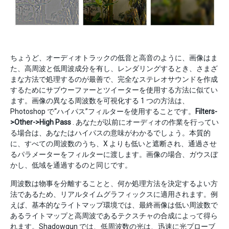
ちょうど、オーディオトラックの低音と高音のように、画像はま
た、高周波と低周波成分を有し、レンダリングするとき、さまざ
まな方法で処理するのが最善で、完全なステレオサウンドを作成
するためにサブウーファーとツイーターを使用する方法に似てい
ます。画像の異なる周波数を可視化する 1 つの方法は、
Photoshop で“ハイパス”フィルターを使用することです。
Filters-
>Other->High Pass
. あなたが以前にオーディオの作業を行ってい
る場合は、あなたはハイパスの意味がわかるでしょう。本質的
に、すべての周波数のうち、X よりも低いと遮断され、通過させ
るパラメーターをフィルターに渡します。画像の場合、ガウスぼ
かし、低域を通過するのと同じです。
周波数は物事を分離することと、何か処理方法を決定するよい方
法であるため、リアルタイムグラフィックスに適用されます。例
えば、基本的なライトマップ環境では、最終画像は低い周波数で
あるライトマップと高周波であるテクスチャの合成によって得ら
れます。Shadowgun では、低周波数の光は、迅速に光プローブ