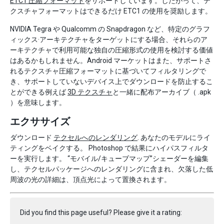
ETC1 圧縮フォーマット
をサポートしています。したがって、テ
クスチャフォーマットはできるだけ ETC1 の使用を奨励します。
NVIDIA Tegra や Qualcomm の Snapdragon など、特定のグラフ
ィックス·アーキテクチャをターゲットにする場合、それらのア
ーキテクチャで利用可能な独自の圧縮形式の使用を検討する価値
はあるかもしれません。Android マーケットはまた、サポートさ
れるテクスチャ圧縮フォーマットに基づいてフィルタリングで
き、サポートしていないデバイス上でダウンロードを防止するこ
とができる例えば
3D テクスチャ
と一緒に配布アーカイブ（ .apk
）を意味します。
エクササイズ
ダウンロード
テクセルへのレンダリング
. あなたのモデルにライ
ティングをベイクする。 Photoshop で結果にハイパスフィルタ
ーを実行します。 “モバイル/キューブマップ”シェーダーを編集
し、テクセルパッケージへのレンダリングに含まれ、欠落した低
周波の光の詳細は、頂点光によって置換されます。
Did you find this page useful? Please give it a rating: