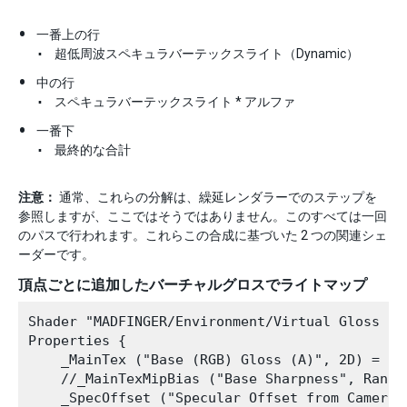
一番上の行
超低周波スペキュラバーテックスライト（Dynamic）
中の行
スペキュラバーテックスライト * アルファ
一番下
最終的な合計
注意：
通常、これらの分解は、繰延レンダラーでのステップを
参照しますが、ここではそうではありません。このすべては一回
のパスで行われます。これらこの合成に基づいた 2 つの関連シェ
ーダーです。
頂点ごとに追加したバーチャルグロスでライトマップ
Shader "MADFINGER/Environment/Virtual Gloss Pe
Properties {

    _MainTex ("Base (RGB) Gloss (A)", 2D) = "wh
    //_MainTexMipBias ("Base Sharpness", Range 
    _SpecOffset ("Specular Offset from Camera"