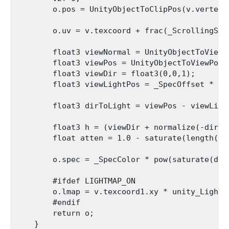
        o.pos = UnityObjectToClipPos(v.vertex);
        o.uv = v.texcoord + frac(_ScrollingSpee
        float3 viewNormal = UnityObjectToViewPo
        float3 viewPos = UnityObjectToViewPos(v
        float3 viewDir = float3(0,0,1);

        float3 viewLightPos = _SpecOffset * flo
        float3 dirToLight = viewPos - viewLight
        float3 h = (viewDir + normalize(-dirToL
        float atten = 1.0 - saturate(length(di
        o.spec = _SpecColor * pow(saturate(dot
        #ifdef LIGHTMAP_ON

        o.lmap = v.texcoord1.xy * unity_Lightm
        #endif

        return o;

    }
