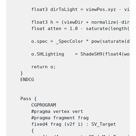
        float3 dirToLight = viewPos.xyz - viewL
        float3 h = (viewDir + normalize(-dirToL
        float atten = 1.0 - saturate(length(di
        o.spec = _SpecColor * pow(saturate(dot
        o.SHLighting    = ShadeSH9(float4(worl
        return o;

    }

    ENDCG

    Pass {

        CGPROGRAM

        #pragma vertex vert

        #pragma fragment frag

        fixed4 frag (v2f i) : SV_Target

        {
