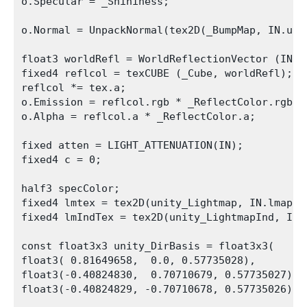
o.Specular = _Shininess;

o.Normal = UnpackNormal(tex2D(_BumpMap, IN.uv_B
float3 worldRefl = WorldReflectionVector (IN, o
fixed4 reflcol = texCUBE (_Cube, worldRefl);

reflcol *= tex.a;

o.Emission = reflcol.rgb * _ReflectColor.rgb;

o.Alpha = reflcol.a * _ReflectColor.a;

fixed atten = LIGHT_ATTENUATION(IN);

fixed4 c = 0;

half3 specColor;

fixed4 lmtex = tex2D(unity_Lightmap, IN.lmap.xy
fixed4 lmIndTex = tex2D(unity_LightmapInd, IN.l
const float3x3 unity_DirBasis = float3x3( 

float3( 0.81649658,  0.0, 0.57735028),

float3(-0.40824830,  0.70710679, 0.57735027),

float3(-0.40824829, -0.70710678, 0.57735026) );