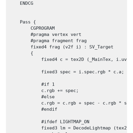
    ENDCG

    Pass {

        CGPROGRAM

        #pragma vertex vert

        #pragma fragment frag

        fixed4 frag (v2f i) : SV_Target

        {

            fixed4 c = tex2D (_MainTex, i.uv);

            fixed3 spec = i.spec.rgb * c.a;

            #if 1

            c.rgb += spec;

            #else           

            c.rgb = c.rgb + spec - c.rgb * spec
            #endif

            #ifdef LIGHTMAP_ON

            fixed3 lm = DecodeLightmap (tex2D(