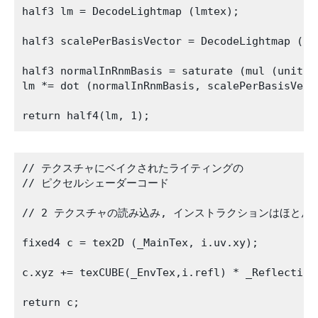
half3 lm = DecodeLightmap (lmtex);

half3 scalePerBasisVector = DecodeLightmap (lmI
half3 normalInRnmBasis = saturate (mul (unity_D
lm *= dot (normalInRnmBasis, scalePerBasisVecto
// テクスチャにベイクされたライティングの

// ピクセルシェーダーコード

// 2 テクスチャの読み込み, インストラクションはほとんど
fixed4 c = tex2D (_MainTex, i.uv.xy);   

c.xyz += texCUBE(_EnvTex,i.refl) * _ReflectionC