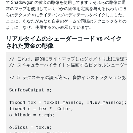
て Shadowgun の黄金の彫像を使用してます：それらの彫像に通
常のマップを使用していくつかの固体を定義を与える代わりに彼
らはテクスチャにライティングのディテールをベイクしました。
ここに、あなたがあなた自身のゲームで同様のテクニックをどの
ように、なぜ、使用するのか表示しています。
リアルタイムのシェーダーコード vs ベイク
された黄金の彫像
// これは、静的にライトマップしたジオメトリ上に法線マッ
// スペキュラーハイライトを描画するピクセルシェーダーコ
// 5 テクスチャの読み込み, 多数インストラクションあり

SurfaceOutput o;

fixed4 tex = tex2D(_MainTex, IN.uv_MainTex);

fixed4 c = tex * _Color;

o.Albedo = c.rgb;

o.Gloss = tex.a;
