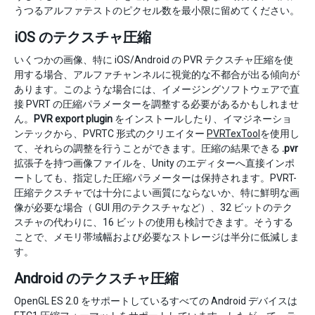
うつるアルファテストのピクセル数を最小限に留めてください。
iOS のテクスチャ圧縮
いくつかの画像、特に iOS/Android の PVR テクスチャ圧縮を使
用する場合、アルファチャンネルに視覚的な不都合が出る傾向が
あります。このような場合には、イメージングソフトウェアで直
接 PVRT の圧縮パラメーターを調整する必要があるかもしれませ
ん。
PVR export plugin
をインストールしたり、イマジネーショ
ンテックから、PVRTC 形式のクリエイター
PVRTexTool
を使用し
て、それらの調整を行うことができます。圧縮の結果できる
.pvr
拡張子を持つ画像ファイルを、Unity のエディターへ直接インポ
ートしても、指定した圧縮パラメーターは保持されます。PVRT-
圧縮テクスチャでは十分によい画質にならないか、特に鮮明な画
像が必要な場合（ GUI 用のテクスチャなど）、32 ビットのテク
スチャの代わりに、16 ビットの使用も検討できます。そうする
ことで、メモリ帯域幅および必要なストレージは半分に低減しま
す。
Android のテクスチャ圧縮
OpenGL ES 2.0 をサポートしているすべての Android デバイスは