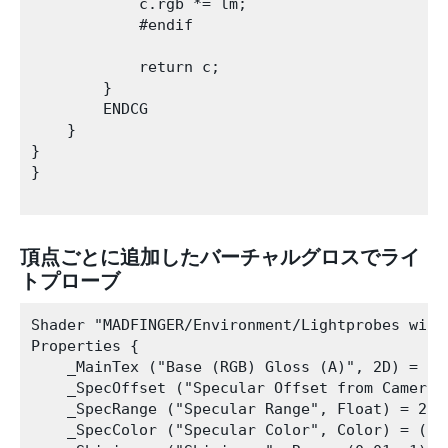
            c.rgb *= lm;

            #endif

            return c;

        }

        ENDCG 

    }   

}

}

頂点ごとに追加したバーチャルグロスでライ
トプローブ
Shader "MADFINGER/Environment/Lightprobes with
Properties {

    _MainTex ("Base (RGB) Gloss (A)", 2D) = "wh
    _SpecOffset ("Specular Offset from Camera"
    _SpecRange ("Specular Range", Float) = 20

    _SpecColor ("Specular Color", Color) = (1, 