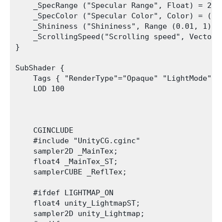
    _SpecRange ("Specular Range", Float) = 20

    _SpecColor ("Specular Color", Color) = (0.5
    _Shininess ("Shininess", Range (0.01, 1)) =
    _ScrollingSpeed("Scrolling speed", Vector) 
}

SubShader {

    Tags { "RenderType"="Opaque" "LightMode"="F
    LOD 100

    CGINCLUDE

    #include "UnityCG.cginc"

    sampler2D _MainTex;

    float4 _MainTex_ST;

    samplerCUBE _ReflTex;

    #ifdef LIGHTMAP_ON

    float4 unity_LightmapST;

    sampler2D unity_Lightmap;
