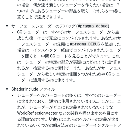
の場合、何か違う新しいシェーダーを作りたい場合は、2
つのすでにあるシェーダーの部品を取り、それらを一緒に
置くことで達成できます。
サーフェースシェーダーのデバッグ (
#pragma debug
)
CG シェーダーは、すべてのサーフェスシェーダーから生
成した後、そこで完全にコンパイルされます。あなたのサ
ーフェスシェーダーの先頭に
#pragma DEBUG
を追加した
場合は、インスペクター経由でコンパイルされたシェーダ
ーを開くと、中間 CG コードを見ることができます。これ
は、シェーダーの特定の部分が実際にはどのように計算さ
れるか、検査するのに便利で、また、あなたがサーフェス
シェーダーから欲しい特定の側面をつかむためや CG シェ
ーダーに適用するのに使えます。
Shader Include ファイル
シェーダーヘルパーコードの多くは、すべてのシェーダー
に含まれており、通常は使用されていません。しかし、こ
れが、シェーダーがどこにも定義されていないような
WorldReflectionVector などの関数を呼び出すのを目にす
る理由なのです。Unity はこれらのヘルパーの定義が含ま
れているいくつかの組み込みのシェーダーインクルードフ