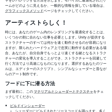
ャをレバレッジする方法を示します。モバイルに最適化されたゲ
ームがどのように見えるか、一般的な情報を探している場合は、
グラフィックスメソッド
ページをチェックしてください。
アーティストらしく！
時には、あなたのゲーム内のレンダリングを最適化することは、
いくつかの割に合わない仕事を必要とします。Unity が提供する
ストラクチャーのすべては何かを速く動作させるのが容易になり
ますが、限られたハードウェア上で忠実に動作する必要がある場
合、あなたが、自分自身でもっとより速くする鍵となるストラク
チャーの変化を導入することができ、ストラクチャーを回避して
行く方法でより高速になものになります。選択するあなたのツー
ルは、エディターのスクリプト、シンプルなシェーダーと昔なが
らのアート制作です。
フードに下に潜る方法
まず最初に、この
マテリアルとシェーダーとテクスチャ
をチェ
ックしてください。
ビルドインシェーダー
シェーダーにビルドされたソースコードを調べます。多く