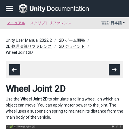
マニュアル
スクリプトリファレンス
言語:
日本語
Unity User Manual 2022.2
2D ゲーム開発
2D 物理演算リファレンス
2D ジョイント
Wheel Joint 2D
Wheel Joint 2D
Use the
Wheel Joint 2D
to simulate a rolling wheel, on which an
object can move. You can apply motor power to the joint. The
wheel uses a suspension spring to maintain its distance from the
main body of the vehicle.