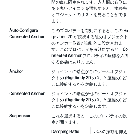
間の点に固定されます。入力欄の右側に
ある丸いアイコンを選択すると、接続先
オブジェクトのリストを見ることができ
ます。
Auto Configure
このプロパティを有効にすると、この Hin
Connected Anchor
ge Joint 2D が接続する他のオブジェクト
のアンカー位置が自動的に設定されま
す。このプロパティを有効にすると、
Co
nnected Anchor
プロパティの座標を入力
する必要はありません。
Anchor
ジョイントの端点がこのゲームオブジェ
クトの (
Rigidbody 2D
の X、Y 座標の) ど
こに接続するかを定義します。
Connected Anchor
ジョイントの端点が他のゲームオブジェ
クトの (
Rigidbody 2D
の X、Y 座標の) ど
こに接続するかを定義します。
Suspension
これを選択すると、このプロパティの設
定が開きます。
Damping Ratio
バネの振動を抑え