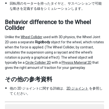
回転用のモーターを持ったタイヤと、サスペンションで可能
な動きを定義する線をシミュレーションします。
Behavior difference to the Wheel
Collider
Unlike the
Wheel Collider
used with 3D physics, the Wheel Joint
2D uses a separate
Rigidbody
object for the wheel, which rotates
when the force is applied. (The Wheel Collider, by contrast,
simulates the suspension using a raycast and the wheel’s
rotation is purely a graphical effect). The wheel object will
typically be a
Circle Collider 2D
with a
Physics Material 2D
that
gives the right amount of traction for your gameplay.
その他の参考資料
他の 2D ジョイントに関する詳細は、
2D ジョイント
を参照し
てください。