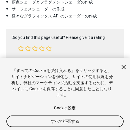
頂点シェーダとフラグメントシェーダの作成
サーフェスシェーダーの作成
様々なグラフィックス API のシェーダーの作成
Did you find this page useful? Please give it a rating:
Report a problem on this page
「すべての Cookie を受け入れる」をクリックすると、
サイトナビゲーションを強化し、サイトの使用状況を分
析し、弊社のマーケティング活動を支援するために、デ
バイスに Cookie を保存することに同意したことになり
ます。
Cookie 設定
Copyright © 2023 Unity Technologies. Publication 2022.2
すべて拒否する
チュートリアル
Answers
ナレッジベース
フォーラム
アセッ
トストア
商標と利用規約
法律関連
プライバシーポリシー
ク