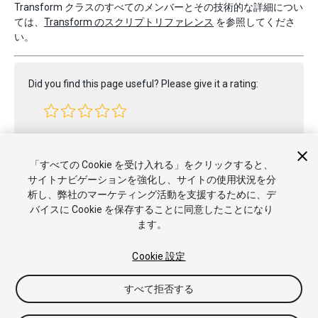
Transform クラスのすべてのメンバーとその技術的な詳細につい
ては、
Transform のスクリプトリファレンス
を参照してくださ
い。
Did you find this page useful? Please give it a rating:
Report a problem on this page
「すべての Cookie を受け入れる」をクリックすると、
サイトナビゲーションを強化し、サイトの使用状況を分
析し、弊社のマーケティング活動を支援するために、デ
バイスに Cookie を保存することに同意したことになり
ます。
Cookie 設定
Copyright © 2023 Unity Technologies. Publication 2022.2
すべて拒否する
チュートリアル
Answers
ナレッジベース
フォーラム
アセッ
トストア
商標と利用規約
法律関連
プライバシーポリシー
ク