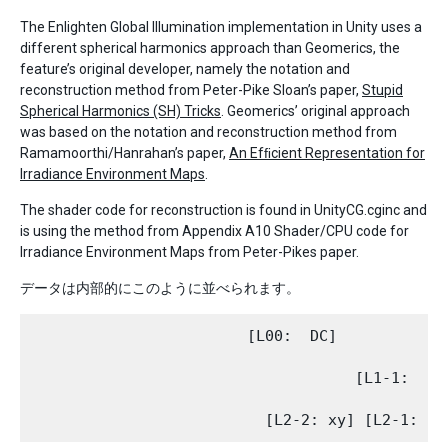
The Enlighten Global Illumination implementation in Unity uses a
different spherical harmonics approach than Geomerics, the
feature’s original developer, namely the notation and
reconstruction method from Peter-Pike Sloan’s paper,
Stupid
Spherical Harmonics (SH) Tricks
. Geomerics’ original approach
was based on the notation and reconstruction method from
Ramamoorthi/Hanrahan’s paper,
An Efﬁcient Representation for
Irradiance Environment Maps
.
The shader code for reconstruction is found in UnityCG.cginc and
is using the method from Appendix A10 Shader/CPU code for
Irradiance Environment Maps from Peter-Pikes paper.
データは内部的にこのように並べられます。
                        [L00:  DC]

                                    [L1-1:  y] 