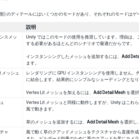
in (地形) のディテールにはいくつかのモードがあり、それぞれのモード
説明
ンスメッ
Unity ではこのモードの使用を推奨しています。理由は、こ
する必要があるほとんどのシナリオで最適だからです。
インスタンシングしたメッシュを追加するには、
Add Deta
ます。
Lit メッシュ
レンダリングに GPU インスタンシングを使用しません。
に結合します。結果的にシンプルなシェーディングとなり
Vertex Lit メッシュを加えるには、
Add Detail Mesh
を選択
ュ
Vertex Lit メッシュと同様に動作しますが、Unit
風で動きます。
草のメッシュを追加するには、
Add Detail Mesh
を選択し
チャ
風で動く草のクアッドメッシュをテクスチャから直接作成
また、ビルボード効果のために草のクアッドを常にカメラ