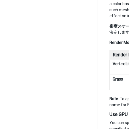
a color ba
such mesh
effect on 
密度スケ
決定しま
Render M
Render
Vertex Li
Grass
Note
: To a
name for B
Use GPU 
You can sp
specified 