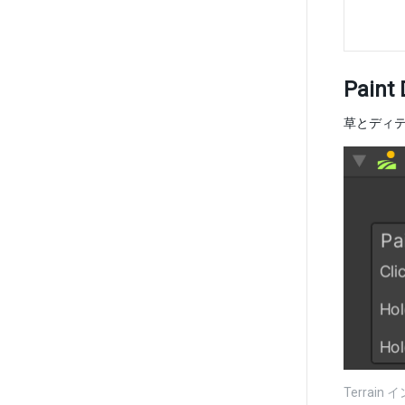
Paint 
草とディテー
Terrain 