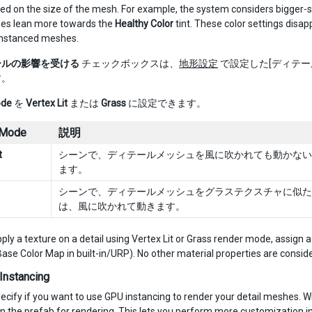
sed on the size of the mesh. For example, the system considers bigger-si
es lean more towards the
Healthy Color
tint. These color settings disa
instanced meshes.
ールの影響を受ける
チェックボックスは、
地形設定
で設定した[ディテー
す。
ode
を
Vertex Lit
または
Grass
に設定できます。
 Mode
説明
t
シーンで、ディテールメッシュを風に吹かれても動かない固定の
ます。
シーンで、ディテールメッシュをグラステクスチャに似た
は、風に吹かれて動きます。
pply a texture on a detail using Vertex Lit or Grass render mode, assign a
ase Color Map in built-in/URP). No other material properties are conside
Instancing
ecify if you want to use GPU instancing to render your detail meshes. W
on the prefab for rendering. This lets you perform more customization 