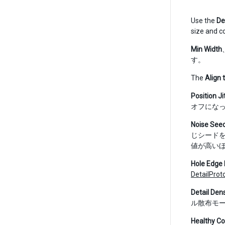
Use the
De
size and c
Min Width
す。
The
Align 
Position Ji
オフにな
Noise See
じシード
値が高い
Hole Edge 
DetailPro
Detail Dens
ル散布モ
Healthy Co