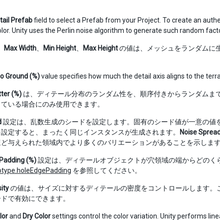
tail Prefab
field to select a Prefab from your Project. To create an aut
olor. Unity uses the Perlin noise algorithm to generate such random fact
、
Max Width
、
Min Height
、
Max Height
の値は、メッシュをランダムに生成
to Ground (%)
value specifies how much the detail axis aligns to the terra
tter (%)
は、ディテール分布のランダム性を、順序付きからランダムま
っている場合にのみ使用できます。
d
設定は、乱数生成のシードを設定します。固有のシード値が一意の値を
を設定すると、まったく同じインスタンスが生成されます。
Noise Sprea
ほど与えられた領域内でより多くのバリエーションがあることを示しま
Padding (%)
設定は、ディテールオブジェクトが穴領域の端からどのく
totype.holeEdgePadding
を参照してください。
ity
の値は、サイズに対するディテールの密度をコントロールします。
ードで有効にできます。
lor
and
Dry Color
settings control the color variation. Unity performs lin