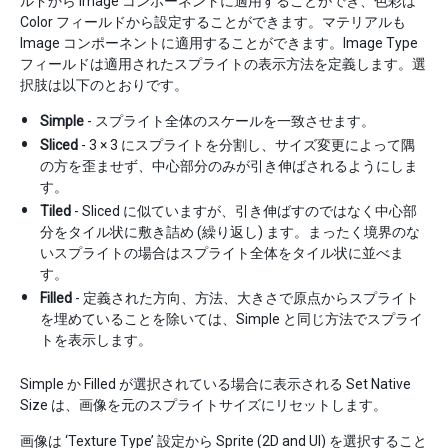
ルドから Image コンポーネントに適用することができ、色彩は
Color フィールドから設定することができます。マテリアルも
Image コンポーネントに適用することができます。Image Type
フィールドは適用されたスプライトの表示方法を定義します。選
択肢は以下のとおりです。
Simple
- スプライト全体のスケールを一致させます。
Sliced
- 3 × 3 にスプライトを分割し、サイズ変更によって隅
の方を歪ませず、中心部分のみが引き伸ばされるようにしま
す。
Tiled
- Sliced に似ていますが、引き伸ばすのではなく中心部
分をタイル状に敷き詰め (繰り返し) ます。まったく境界のな
いスプライトの場合はスプライト全体をタイル状に並べま
す。
Filled
- 定義された方向、方法、大きさで原点からスプライト
を埋めていることを除いては、Simple と同じ方法でスプライ
トを表示します。
Simple か Filled が選択されている場合に表示される Set Native
Size は、画像を元のスプライトサイズにリセットします。
画像は ‘Texture Type’ 設定から Sprite (2D and UI) を選択すること