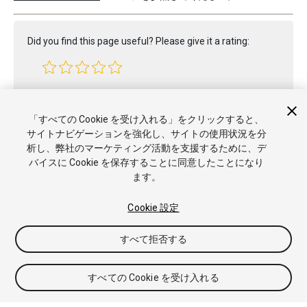
Did you find this page useful? Please give it a rating:
Report a problem on this page
「すべての Cookie を受け入れる」をクリックすると、
サイトナビゲーションを強化し、サイトの使用状況を分
析し、弊社のマーケティング活動を支援するために、デ
バイスに Cookie を保存することに同意したことになり
ます。
Cookie 設定
Copyright © 2023 Unity Technologies. Publication 2023.2
すべて拒否する
チュートリアル
Answers
ナレッジベース
フォーラム
アセッ
トストア
商標と利用規約
法律関連
プライバシーポリシー
ク
ッキー
私の個人情報を販売または共有しない
すべての Cookie を受け入れる
Cookie 優先設定