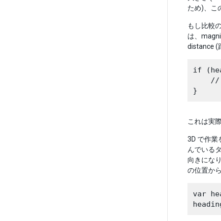
ため)、こ
もし比較の
は、magn
distanc
if (he
    
これは実際
3D で作
んでいる
向きにな
の位置から
var he