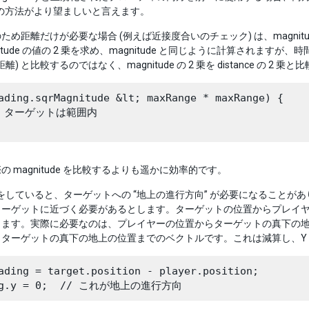
の方法がより望ましいと言えます。
ため距離だけが必要な場合 (例えば近接度合いのチェック) は、magnitude
itude の値の 2 乗を求め、magnitude と同じように計算されますが
e (距離) と比較するのではなく、magnitude の 2 乗を distance の 2 
ading.sqrMagnitude &lt; maxRange * maxRange) {

// ターゲットは範囲内

の magnitude を比較するよりも遥かに効率的です。
業をしていると、ターゲットへの “地上の進行方向” が必要になること
ターゲットに近づく必要があるとします。ターゲットの位置からプレイ
ります。実際に必要なのは、プレイヤーの位置からターゲットの真下の
ターゲットの真下の地上の位置までのベクトルです。これは減算し、Y 座
ading = target.position - player.position;
