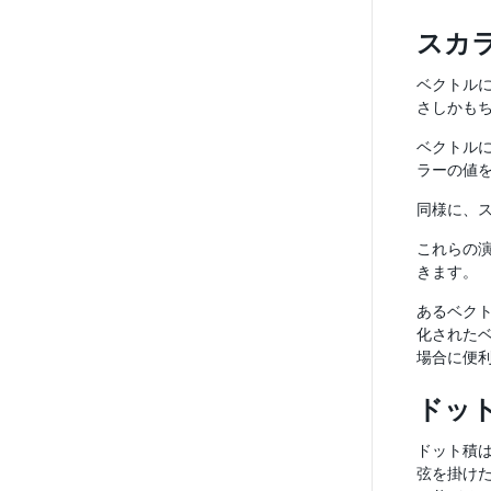
スカ
ベクトルに
さしかも
ベクトル
ラーの値
同様に、
これらの
きます。
あるベクト
化された
場合に便利
ドッ
ドット積は
弦を掛けた