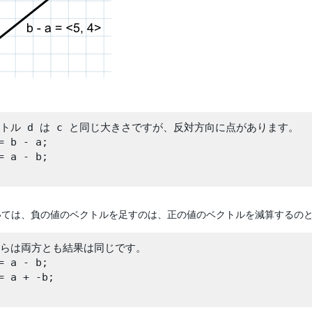
クトル d は c と同じ大きさですが、反対方向に点があります。

= b - a;

= a - b;

いては、負の値のベクトルを足すのは、正の値のベクトルを減算するの
れらは両方とも結果は同じです。

= a - b;

= a + -b;
