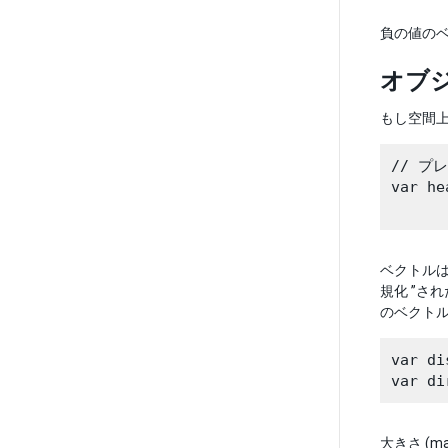
負の値の
オブ
もし空間上
// プ
var he
ベクトルは
規化 ”さ
のベクト
var di
大きさ (