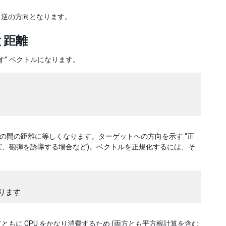
く逆の方向となります。
と距離
す” ベクトルになります。
の間の距離に等しくなります。ターゲットへの方向を示す “正
えば、砲弾を誘導する場合など)。ベクトルを正規化するには、そ
方ともに CPU をかなり消費するため (両方とも平方根計算を含む