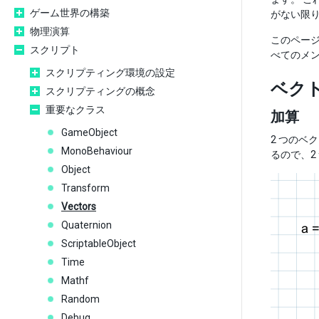
ゲーム世界の構築
がない限り
物理演算
このページ
スクリプト
べてのメ
スクリプティング環境の設定
ベク
スクリプティングの概念
重要なクラス
加算
GameObject
2 つのベ
MonoBehaviour
るので、2
Object
Transform
Vectors
Quaternion
ScriptableObject
Time
Mathf
Random
Debug