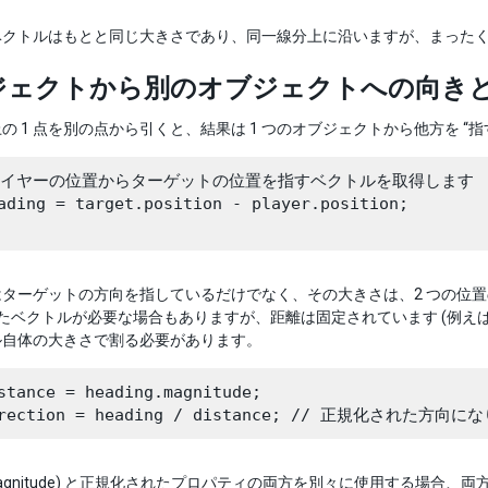
ベクトルはもとと同じ大きさであり、同一線分上に沿いますが、まった
ジェクトから別のオブジェクトへの向き
の 1 点を別の点から引くと、結果は 1 つのオブジェクトから他方を “指
レイヤーの位置からターゲットの位置を指すベクトルを取得します

ading = target.position - player.position;

ターゲットの方向を指しているだけでなく、その大きさは、2 つの位置
れたベクトルが必要な場合もありますが、距離は固定されています (例
ル自体の大きさで割る必要があります。
stance = heading.magnitude;

magnitude) と正規化されたプロパティの両方を別々に使用する場合、両