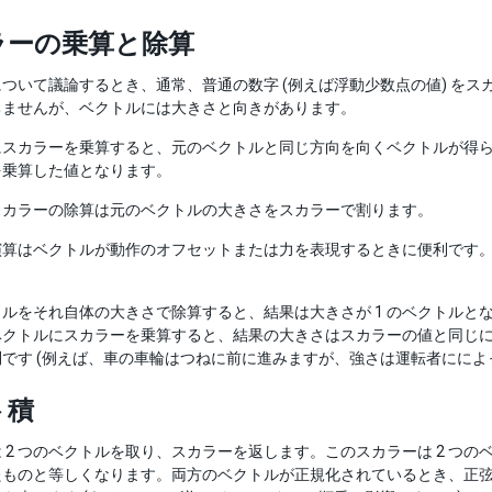
ラーの乗算と除算
ついて議論するとき、通常、普通の数字 (例えば浮動少数点の値) をスカ
ちませんが、ベクトルには大きさと向きがあります。
にスカラーを乗算すると、元のベクトルと同じ方向を向くベクトルが得
を乗算した値となります。
スカラーの除算は元のベクトルの大きさをスカラーで割ります。
演算はベクトルが動作のオフセットまたは力を表現するときに便利です
ルをそれ自体の大きさで除算すると、結果は大きさが 1 のベクトル
ベクトルにスカラーを乗算すると、結果の大きさはスカラーの値と同じに
です (例えば、車の車輪はつねに前に進みますが、強さは運転者にによ
ト積
 2 つのベクトルを取り、スカラーを返します。このスカラーは 2 つ
ものと等しくなります。両方のベクトルが正規化されているとき、正弦