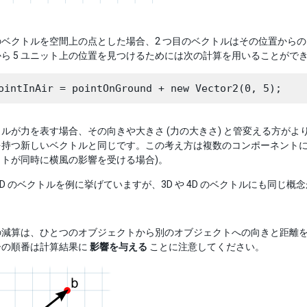
ベクトルを空間上の点とした場合、2 つ目のベクトルはその位置からのオ
ら 5 ユニット上の位置を見つけるためには次の計算を用いることがで
ルが力を表す場合、その向きや大きさ (力の大きさ) と管変える方がよ
を持つ新しいベクトルと同じです。この考え方は複数のコンポーネントに
ットが同時に横風の影響を受ける場合)。
2D のベクトルを例に挙げていますが、3D や 4D のベクトルにも同じ
の減算は、ひとつのオブジェクトから別のオブジェクトへの向きと距離を
ーの順番は計算結果に
影響を与える
ことに注意してください。