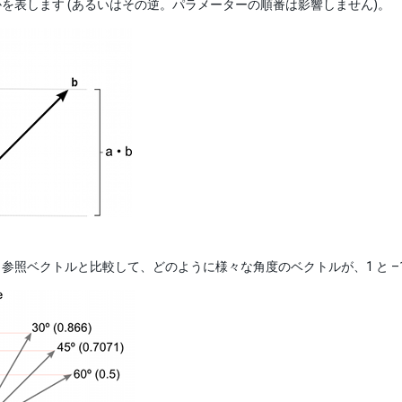
を表します (あるいはその逆。パラメーターの順番は影響しません)。
参照ベクトルと比較して、どのように様々な角度のベクトルが、1 と –