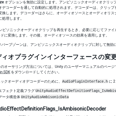
ize
オプションを無効に設定します。アンビソニックオーディオクリッ
オデコーダーを通して自動的に処理されます。デコーダーは、クリップ
変換します。デコーダーはさらに、オーディオソースとオーディオリス
に処理します。
 がアンビソニックオーディオクリップを再生するとき、必要に応じてフ
ードに変換します。その後、オーディオソースの効果を適用します。
リバーブゾーンは、アンビソニックスオーディオクリップに対して無効
ディオプラグインインターフェースの変
のオーサリング方法については、Unity のユーザーマニュアルのページ
in SDK
をダウンロードしてください。
ニックオーディオデコーダーのために、
AudioPluginInterface.h
に 
エフェクト定義フラグ
UnityAudioEffectDefinitionFlags_IsAmbi
データ構造体
UnityAudioAmbisonicData
dioEffectDefinitionFlags_IsAmbisonicDecoder