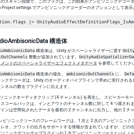
のスキャン段階で、このフラグは、この効果がアンビソニックデコーダーである
o の Project settings でアンビソニックデコーダーのオプションとし
udioAmbisonicData 構造体
ioAmbisonicData
構造体は、Unity がスペーシャライザーに渡す
Unit
cOutChannels
整数が追加されています。
UnityAudioSpatializerDa
キュメントのスペーシャライザーエフェクトメタデータ
を参照してくださ
ioAmbisonicData
構造体の場合、
ambisonicOutChannels
に、
Defa
ックデコーダは、Unity のオーディオパイプラインで早めに実行される
ャンネルの数をプラグインに伝えます。
ビソニックオーディオクリップ (4 チャンネル) を再生し、スピーカーモー
スコールバックは、インとアウトのチャンネル数に対して 4 つ渡され
インは空間化されたデータを最初の 2 チャンネルに出力し、他の 2 
 のアンビソニックソースのフレームワークは、1 次と 2 次のアンビソ
テレオ、クワッドの出力をサポートする情報が含まれていますが、どの
ソニックデコーダープラグインが 1 次アンビソニックソースとバイノ