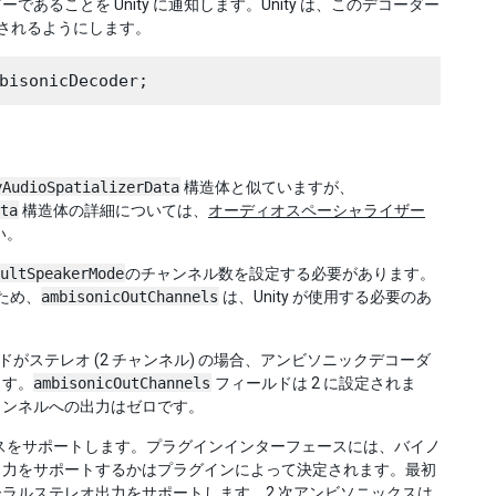
ことを Unity に通知します。Unity は、このデコーダー
て表示されるようにします。
yAudioSpatializerData
構造体と似ていますが、
ta
構造体の詳細については、
オーディオスペーシャライザー
い。
ultSpeakerMode
のチャンネル数を設定する必要があります。
ため、
ambisonicOutChannels
は、Unity が使用する必要のあ
ドがステレオ (2 チャンネル) の場合、アンビソニックデコーダ
ます。
ambisonicOutChannels
フィールドは 2 に設定されま
チャンネルへの出力はゼロです。
ニックスをサポートします。プラグインインターフェースには、バイノ
出力をサポートするかはプラグインによって決定されます。最初
ーラルステレオ出力をサポートします。2 次アンビソニックスは