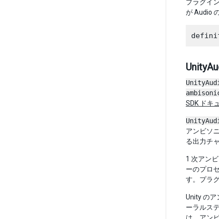
プラグイン
が Audi
UnityA
UnityAud
ambisoni
SDK ド
UnityAud
アンビソニ
る出力チ
1 次アン
ーのプロセ
す。プラグ
Unity
ーラルス
は、アンビ