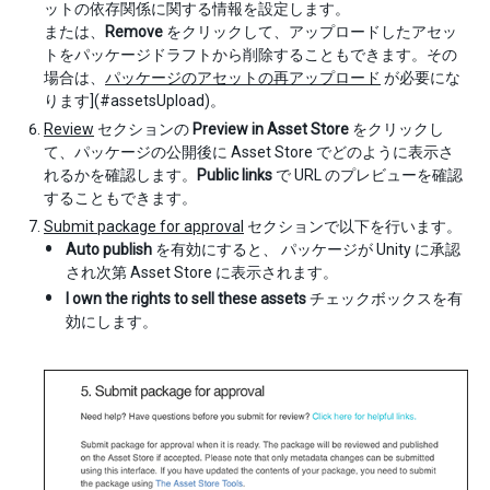
ットの依存関係に関する情報を設定します。
または、
Remove
をクリックして、アップロードしたアセッ
トをパッケージドラフトから削除することもできます。その
場合は、
パッケージのアセットの再アップロード
が必要にな
ります](#assetsUpload)。
Review
セクションの
Preview in Asset Store
をクリックし
て、パッケージの公開後に Asset Store でどのように表示さ
れるかを確認します。
Public links
で URL のプレビューを確認
することもできます。
Submit package for approval
セクションで以下を行います。
Auto publish
を有効にすると、 パッケージが Unity に承認
され次第 Asset Store に表示されます。
I own the rights to sell these assets
チェックボックスを有
効にします。