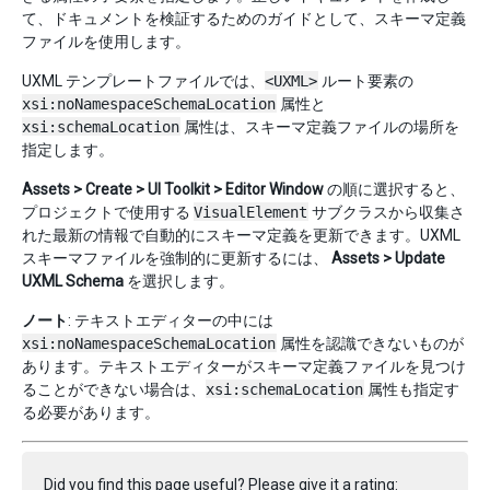
て、ドキュメントを検証するためのガイドとして、スキーマ定義
ファイルを使用します。
UXML テンプレートファイルでは、
<UXML>
ルート要素の
xsi:noNamespaceSchemaLocation
属性と
xsi:schemaLocation
属性は、スキーマ定義ファイルの場所を
指定します。
Assets > Create > UI Toolkit > Editor Window
の順に選択すると、
プロジェクトで使用する
VisualElement
サブクラスから収集さ
れた最新の情報で自動的にスキーマ定義を更新できます。UXML
スキーマファイルを強制的に更新するには、
Assets > Update
UXML Schema
を選択します。
ノート
: テキストエディターの中には
xsi:noNamespaceSchemaLocation
属性を認識できないものが
あります。テキストエディターがスキーマ定義ファイルを見つけ
ることができない場合は、
xsi:schemaLocation
属性も指定す
る必要があります。
Did you find this page useful? Please give it a rating: