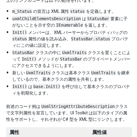
上のサンプルコードは以下の処理を行います。
m_Status
の宣言は XML 属性
status
を定義します。
uxmlChildElementsDescription
は
StatusBar
要素に子
がないことを示す空の
IEnumerable
を返します。
Init()
メンバーは、XML パーサーからプロパティバッグの
status
属性の値を読み込み、
StatusBar.status
プロパテ
ィにこの値に設定します。
StatusBar
クラスの中に
UxmlTraits
クラスを置くことによ
って
Init()
メソッドが
StatusBar
のプライベートメンバー
にアクセスできるようにします。
新しい
UxmlTraits
クラスは基本クラス
UxmlTraits
を継承
しているので、基本クラスの属性を共有します。
Init()
は
base.Init()
を呼び出して基本クラスのプロパテ
ィを初期化します。
前述のコード例は
UxmlStringAttributeDescription
クラス
で文字列属性を宣言しています。UI Toolkit は以下のタイプの属
性をサポートし、それぞれが C# 型を XML 型にリンクします。
属性
属性値