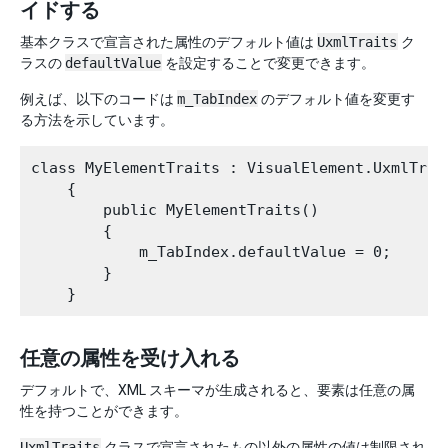
イドする
基本クラスで宣言された属性のデフォルト値は
UxmlTraits
ク
ラスの
defaultValue
を設定することで変更できます。
例えば、以下のコードは
m_TabIndex
のデフォルト値を変更す
る方法を示しています。
class MyElementTraits : VisualElement.UxmlTrait
    {

        public MyElementTraits()

        {

            m_TabIndex.defaultValue = 0;

        }

任意の属性を受け入れる
デフォルトで、XML スキーマが生成されると、要素は任意の属
性を持つことができます。
UxmlTraits
クラスで宣言されたもの以外の属性の値は制限され