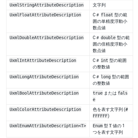
UxmlStringAttributeDescription
文字列
UxmlFloatAttributeDescription
C＃
float
型の範
囲の単精度浮動小
数点値
UxmlDoubleAttributeDescription
C＃
double
型の範
囲の倍精度浮動小
数点値
UxmlIntAttributeDescription
C＃
int
型の範囲
の整数値
UxmlLongAttributeDescription
C＃
long
型の範囲
の整数値
UxmlBoolAttributeDescription
true
または
fals
e
UxmlColorAttributeDescription
色を表す文字列 (
#
FFFFFF
)
UxmlEnumAttributeDescription<T>
Enum
型
T
値の 1
つを表す文字列