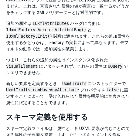
ません。これは、宣言された属性の値が宣言に一致するかどうか
をチェックする XML バリデーターとは対照的です。
追加の属性は
IUxmlAttributes
バッグに含まれ、
IUxmlFactory.AcceptsAttributBag()
と
IUxmlFactory.Init()
関数に渡されます。これらの追加属性を
使用するかどうかは、 Factory の実装によって異なります。デフ
ォルトの動作では、追加属性を破棄します。
つまり、これらの追加の属性はインスタンス化された
VisualElement
にアタッチされず、これらの属性は
UQuery
で
クエリできません。
新しい要素を定義するとき、
UxmlTraits
コンストラクターで
UxmlTraits.canHaveAnyAttribute
プロパティを
false
に設
定することによって、受け入れられた属性を明示的に宣言された
属性に限定することができます。
スキーマ定義を使用する
スキーマ定義ファイルは、属性と、各 UXML 要素が含むことので
きる属性の子要素を指定します。正しいドキュメントを作成し