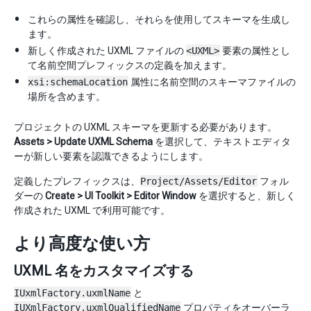
これらの属性を確認し、それらを使用してスキーマを生成し
ます。
新しく作成された UXML ファイルの
<UXML>
要素の属性とし
て名前空間プレフィックスの定義を加えます。
xsi:schemaLocation
属性に名前空間のスキーマファイルの
場所を含めます。
プロジェクトの UXML スキーマを更新する必要があります。
Assets > Update UXML Schema
を選択して、テキストエディタ
ーが新しい要素を認識できるようにします。
定義したプレフィックスは、
Project/Assets/Editor
フォル
ダーの
Create > UI Toolkit > Editor Window
を選択すると、新しく
作成された UXML で利用可能です。
より高度な使い方
UXML 名をカスタマイズする
IUxmlFactory.uxmlName
と
IUXmlFactory.uxmlQualifiedName
プロパティをオーバーラ