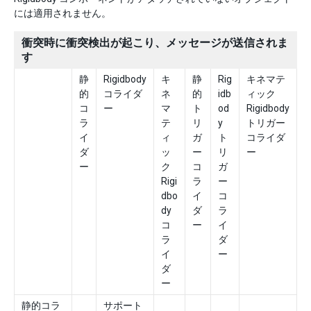
には適用されません。
衝突時に衝突検出が起こり、メッセージが送信されま
す
静
Rigidbody
キ
静
Rig
キネマテ
的
コライダ
ネ
的
idb
ィック
コ
ー
マ
ト
od
Rigidbody
ラ
テ
リ
y
トリガー
イ
ィ
ガ
ト
コライダ
ダ
ッ
ー
リ
ー
ー
ク
コ
ガ
Rigi
ラ
ー
dbo
イ
コ
dy
ダ
ラ
コ
ー
イ
ラ
ダ
イ
ー
ダ
ー
静的コラ
サポート