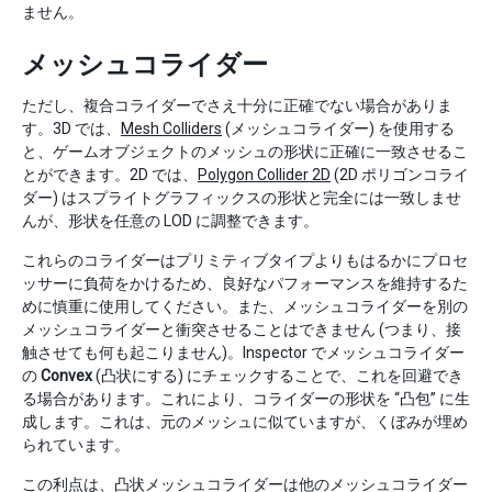
ません。
メッシュコライダー
ただし、複合コライダーでさえ十分に正確でない場合がありま
す。3D では、
Mesh Colliders
(メッシュコライダー) を使用する
と、ゲームオブジェクトのメッシュの形状に正確に一致させるこ
とができます。2D では、
Polygon Collider 2D
(2D ポリゴンコライ
ダー) はスプライトグラフィックスの形状と完全には一致しませ
んが、形状を任意の LOD に調整できます。
これらのコライダーはプリミティブタイプよりもはるかにプロセ
ッサーに負荷をかけるため、良好なパフォーマンスを維持するた
めに慎重に使用してください。また、メッシュコライダーを別の
メッシュコライダーと衝突させることはできません (つまり、接
触させても何も起こりません)。Inspector でメッシュコライダー
の
Convex
(凸状にする) にチェックすることで、これを回避でき
る場合があります。これにより、コライダーの形状を “凸包” に生
成します。これは、元のメッシュに似ていますが、くぼみが埋め
られています。
この利点は、凸状メッシュコライダーは他のメッシュコライダー