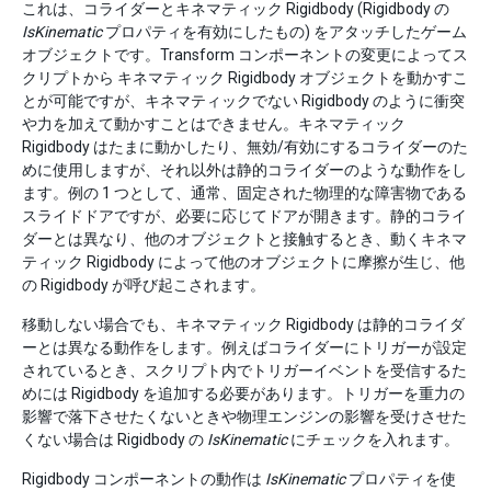
これは、コライダーとキネマティック Rigidbody (Rigidbody の
IsKinematic
プロパティを有効にしたもの) をアタッチしたゲーム
オブジェクトです。Transform コンポーネントの変更によってス
クリプトから キネマティック Rigidbody オブジェクトを動かすこ
とが可能ですが、キネマティックでない Rigidbody のように衝突
や力を加えて動かすことはできません。キネマティック
Rigidbody はたまに動かしたり、無効/有効にするコライダーのた
めに使用しますが、それ以外は静的コライダーのような動作をし
ます。例の 1 つとして、通常、固定された物理的な障害物である
スライドドアですが、必要に応じてドアが開きます。静的コライ
ダーとは異なり、他のオブジェクトと接触するとき、動くキネマ
ティック Rigidbody によって他のオブジェクトに摩擦が生じ、他
の Rigidbody が呼び起こされます。
移動しない場合でも、キネマティック Rigidbody は静的コライダ
ーとは異なる動作をします。例えばコライダーにトリガーが設定
されているとき、スクリプト内でトリガーイベントを受信するた
めには Rigidbody を追加する必要があります。トリガーを重力の
影響で落下させたくないときや物理エンジンの影響を受けさせた
くない場合は Rigidbody の
IsKinematic
にチェックを入れます。
Rigidbody コンポーネントの動作は
IsKinematic
プロパティを使