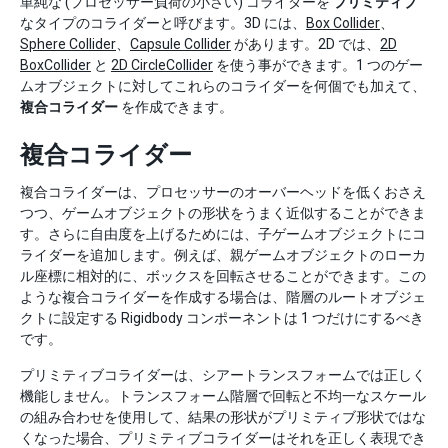
単純な (プロセッサー負荷の小さい) コライダーを
プリミティブ
なタイプのコライダーと呼びます。3D には、
Box Collider
、
Sphere Collider
、
Capsule Collider
があります。2D では、
2D
BoxCollider
と
2D CircleCollider
を使う事ができます。1 つのゲー
ムオブジェクトに対してこれらのコライダーを何個でも加えて、
複合コライダー
を作成できます。
複合コライダー
複合コライダーは、プロセッサーのオーバーヘッドを低くおさえ
つつ、ゲームオブジェクトの形状をうまく近似することができま
す。さらに自由度を上げるためには、子ゲームオブジェクトにコ
ライダーを追加します。例えば、親ゲームオブジェクトのローカ
ル座標に相対的に、ボックスを回転させることができます。この
ような複合コライダーを作成する場合は、階層のルートオブジェ
クトに設定する Rigidbody コンポーネントは 1 つだけにするべき
です。
プリミティブコライダーは、シアートランスフォームでは正しく
機能しません。トランスフォーム階層で回転と不均一なスケール
の組み合わせを使用して、結果の形状がプリミティブ形状ではな
くなった場合、プリミティブコライダーはそれを正しく表現でき