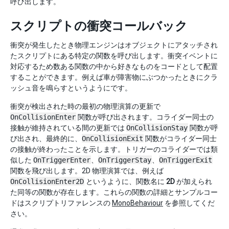
呼び出します。
スクリプトの衝突コールバック
衝突が発生したとき物理エンジンはオブジェクトにアタッチされ
たスクリプトにある特定の関数を呼び出します。衝突イベントに
対応するため数ある関数の中から好きなものをコードとして配置
することができます。例えば車が障害物にぶつかったときにクラ
ッシュ音を鳴らすというようにです。
衝突が検出された時の最初の物理演算の更新で
OnCollisionEnter
関数が呼び出されます。コライダー同士の
接触が維持されている間の更新では
OnCollisionStay
関数が呼
び出され、最終的に、
OnCollisionExit
関数がコライダー同士
の接触が終わったことを示します。トリガーのコライダーでは類
似した
OnTriggerEnter
、
OnTriggerStay
、
OnTriggerExit
関数を飛び出します。2D 物理演算では、例えば
OnCollisionEnter2D
というように、関数名に
2D
が加えられ
た同等の関数が存在します。これらの関数の詳細とサンプルコー
ドはスクリプトリファレンスの
MonoBehaviour
を参照してくだ
さい。