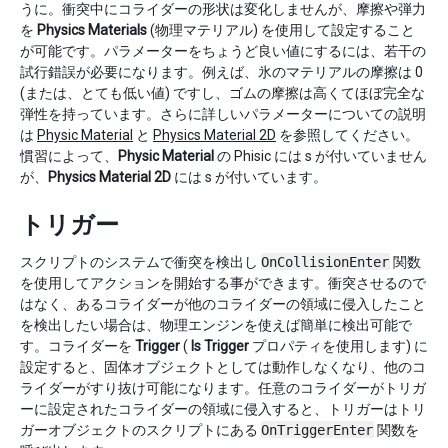
うに。衝突中にコライダーの形状は変化しませんが、摩擦や弾力
を
Physics Materials
(物理マテリアル) を使用して設定すること
が可能です。パラメーターをちょうど良い値にするには、若干の
試行錯誤が必要になります。例えば、氷のマテリアルの摩擦は 0
(または、とても低い値) ですし、ゴムの摩擦は高くてほぼ完全な
弾性を持っています。さらに詳しいパラメーターについての説明
は
Physic Material
と
Physics Material 2D
を参照してください。
慣習によって、
Physic Material
の Phisic には s が付いていません
が、
Physics Material 2D
には s が付いています。
トリガー
スクリプトのシステムで衝突を検出し
OnCollisionEnter
関数
を使用してアクションを開始する事ができます。衝突させるので
はなく、あるコライダーが他のコライダーの領域に侵入したこと
を検出したい場合は、物理エンジンを使えば簡単に検出可能で
す。コライダーを
Trigger
(
Is Trigger
プロパティを使用します) に
設定すると、固体オブジェクトとしては動作しなくなり、他のコ
ライダーがすり抜け可能になります。任意のコライダーがトリガ
ーに設定されたコライダーの領域に侵入すると、トリガーはトリ
ガーオブジェクトのスクリプトにある
OnTriggerEnter
関数を