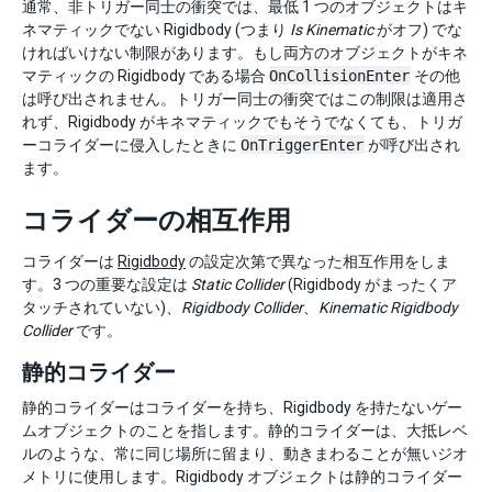
通常、非トリガー同士の衝突では、最低 1 つのオブジェクトはキ
ネマティックでない Rigidbody (つまり
Is Kinematic
がオフ) でな
ければいけない制限があります。もし両方のオブジェクトがキネ
マティックの Rigidbody である場合
OnCollisionEnter
その他
は呼び出されません。トリガー同士の衝突ではこの制限は適用さ
れず、Rigidbody がキネマティックでもそうでなくても、トリガ
ーコライダーに侵入したときに
OnTriggerEnter
が呼び出され
ます。
コライダーの相互作用
コライダーは
Rigidbody
の設定次第で異なった相互作用をしま
す。3 つの重要な設定は
Static Collider
(Rigidbody がまったくア
タッチされていない)、
Rigidbody Collider
、
Kinematic Rigidbody
Collider
です。
静的コライダー
静的コライダーはコライダーを持ち、Rigidbody を持たないゲー
ムオブジェクトのことを指します。静的コライダーは、大抵レベ
ルのような、常に同じ場所に留まり、動きまわることが無いジオ
メトリに使用します。Rigidbody オブジェクトは静的コライダー