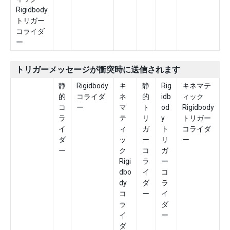
Rigidbody
トリガー
コライダ
ー
トリガーメッセージが衝突時に送信されます
静
Rigidbody
キ
静
Rig
キネマテ
的
コライダ
ネ
的
idb
ィック
コ
ー
マ
ト
od
Rigidbody
ラ
テ
リ
y
トリガー
イ
ィ
ガ
ト
コライダ
ダ
ッ
ー
リ
ー
ー
ク
コ
ガ
Rigi
ラ
ー
dbo
イ
コ
dy
ダ
ラ
コ
ー
イ
ラ
ダ
イ
ー
ダ