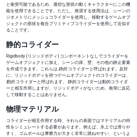
と衝突可能であるため、適切な形状の動くキャラクターにこの機
能を使用できることです。ただし、推奨する使用法は、シーンの
ジオメトリにメッシュコライダーを使用し、移動するゲームオブ
ジェクトの形状を複合プリミティブコライダーを使用して近似す
ることです。
静的コライダー
Rigidbody (リジッドボディ) コンポーネントなしでコライダーを
ゲームオブジェクトに加え、シーンの床、壁、その他の静止要素
を作成できます。これらは
静的
コライダーと呼ばれます。反対
に、リジッドボディを持つゲームオブジェクトのコライダーは、
動的
コライダーと呼ばれます。 静的コライダーは動的コライダ
ーと相互作用しますが、リジッドボディがないため、衝突に反応
して移動することはありません。
物理マテリアル
コライダーが相互作用する時、それらの表面ではマテリアルの特
性をシミュレートする必要があります。例えば、氷上では滑りや
すく、ゴムボールは摩擦力が大きく非常に跳ねやすい、というよ