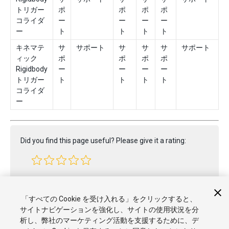
トリガー
ポ
ポ
ポ
ポ
コライダ
ー
ー
ー
ー
ー
ト
ト
ト
ト
キネマテ
サ
サポート
サ
サ
サ
サポート
ィック
ポ
ポ
ポ
ポ
Rigidbody
ー
ー
ー
ー
トリガー
ト
ト
ト
ト
コライダ
ー
Did you find this page useful? Please give it a rating:
Report a problem on this page
「すべての Cookie を受け入れる」をクリックすると、
サイトナビゲーションを強化し、サイトの使用状況を分
析し、弊社のマーケティング活動を支援するために、デ