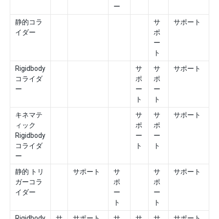
ー
静的コラ
サ
サポート
イダー
ポ
ー
ト
Rigidbody
サ
サ
サポート
コライダ
ポ
ポ
ー
ー
ー
ト
ト
キネマテ
サ
サ
サポート
ィック
ポ
ポ
Rigidbody
ー
ー
コライダ
ト
ト
ー
静的 トリ
サポート
サ
サ
サポート
ガーコラ
ポ
ポ
イダー
ー
ー
ト
ト
Rigidbody
サ
サポート
サ
サ
サ
サポート