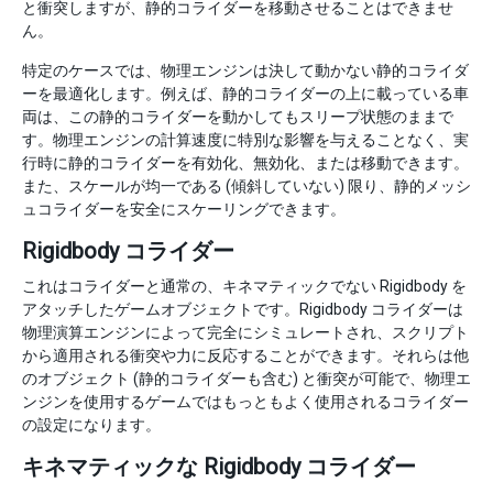
と衝突しますが、静的コライダーを移動させることはできませ
ん。
特定のケースでは、物理エンジンは決して動かない静的コライダ
ーを最適化します。例えば、静的コライダーの上に載っている車
両は、この静的コライダーを動かしてもスリープ状態のままで
す。物理エンジンの計算速度に特別な影響を与えることなく、実
行時に静的コライダーを有効化、無効化、または移動できます。
また、スケールが均一である (傾斜していない) 限り、静的メッシ
ュコライダーを安全にスケーリングできます。
Rigidbody コライダー
これはコライダーと通常の、キネマティックでない Rigidbody を
アタッチしたゲームオブジェクトです。Rigidbody コライダーは
物理演算エンジンによって完全にシミュレートされ、スクリプト
から適用される衝突や力に反応することができます。それらは他
のオブジェクト (静的コライダーも含む) と衝突が可能で、物理エ
ンジンを使用するゲームではもっともよく使用されるコライダー
の設定になります。
キネマティックな Rigidbody コライダー