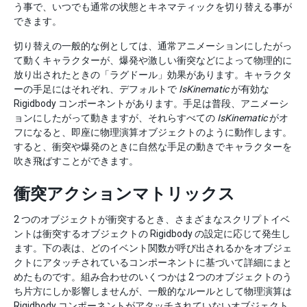
う事で、いつでも通常の状態とキネマティックを切り替える事が
できます。
切り替えの一般的な例としては、通常アニメーションにしたがっ
て動くキャラクターが、爆発や激しい衝突などによって物理的に
放り出されたときの「ラグドール」効果があります。キャラクタ
ーの手足にはそれぞれ、デフォルトで
IsKinematic
が有効な
Rigidbody コンポーネントがあります。手足は普段、アニメーシ
ョンにしたがって動きますが、それらすべての
IsKinematic
がオ
フになると、即座に物理演算オブジェクトのように動作します。
すると、衝突や爆発のときに自然な手足の動きでキャラクターを
吹き飛ばすことができます。
衝突アクションマトリックス
2 つのオブジェクトが衝突するとき、さまざまなスクリプトイベ
ントは衝突するオブジェクトの Rigidbody の設定に応じて発生し
ます。下の表は、どのイベント関数が呼び出されるかをオブジェ
クトにアタッチされているコンポーネントに基づいて詳細にまと
めたものです。組み合わせのいくつかは 2 つのオブジェクトのう
ち片方にしか影響しませんが、一般的なルールとして物理演算は
Rigidbody コンポーネントがアタッチされていないオブジェクト