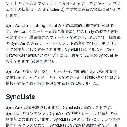
ント上のゲームオブジェクトに適用されます。ですから、オブジ
ェクトの状態は、OnStartClient() 内で常に最新の状態に保たれて
います。
SyncVar は int、string、float などの基本的な型で使用可能で
す。Vector3 やユーザー定義の構造体などの Unity の型でも使用
可能ですが、構造体内のフィールドが変更される場合は、構造体
の SyncVar の更新は、インクリメントの変更ではなくモノリシ
ックの更新として送信されます。SyncLists に含まれる 1つの
NetworkBehaviour スクリプトには、最多で 32 個の SyncVar を
設定できます (後述を参照)。
SyncVar の値が変わると、サーバーは自動的に SyncVar 更新を
送信します。そのため、それらが変更された時間や変更に関する
情報が送信された時間を追跡する必要はありません。
SyncLists
SyncVars は値を格納しますが、SyncList は値のリストです。
SyncList のコンテンツは SyncVar の状態といっしょに最初の状
態更新に含まれています。SyncList はそれ自体のコンテンツを同
期させるクラスなので、SyncList は SyncVar 属性を必要としま