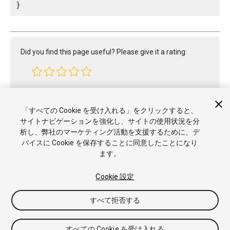
Did you find this page useful? Please give it a rating:
Report a problem on this page
「すべての Cookie を受け入れる」をクリックすると、
サイトナビゲーションを強化し、サイトの使用状況を分
析し、弊社のマーケティング活動を支援するために、デ
バイスに Cookie を保存することに同意したことになり
ます。
Cookie 設定
Copyright © 2021 Unity Technologies. Publication 2021.1
すべて拒否する
チュートリアル
Answers
ナレッジベース
フォーラム
アセッ
トストア
商標と利用規約
法律関連
プライバシーポリシー
ク
ッキー
私の個人情報を販売または共有しない
すべての Cookie を受け入れる