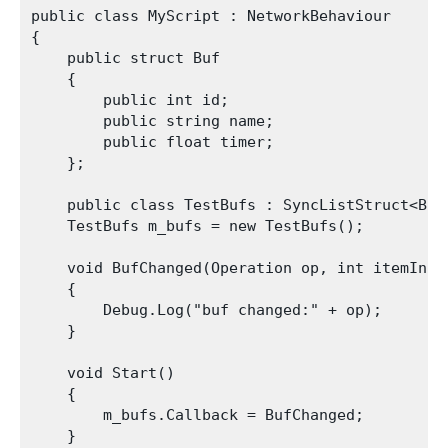
public class MyScript : NetworkBehaviour

{

    public struct Buf

    {

        public int id;

        public string name;

        public float timer;

    };

    public class TestBufs : SyncListStruct<Buf>
    TestBufs m_bufs = new TestBufs();

    void BufChanged(Operation op, int itemIndex
    {

        Debug.Log("buf changed:" + op);

    }

    void Start()

    {

        m_bufs.Callback = BufChanged;

    }
