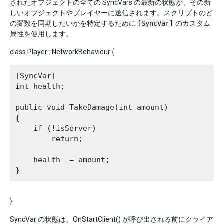
されたオブジェクトの全ての SyncVars の最新の状態が、その新
しいオブジェクトやプレイヤーに送信されます。スクリプトのど
の変数を同期したいかを特定するために
[SyncVar]
のカスタム
属性を使用します。
class Player : NetworkBehaviour {
[SyncVar]

int health;

public void TakeDamage(int amount)

{

    if (!isServer)

        return;

    health -= amount;

}
SyncVar の状態は、OnStartClient() が呼び出される前にクライア