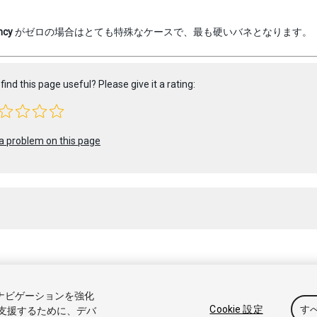
ncy
がゼロの場合はとても特殊なケースで、最も硬いバネとなります。
find this page useful? Please give it a rating:
a problem on this page
 2021 Unity Technologies. Publication 2021.1
トナビゲーションを強化
アル
Answers
ナレッジベース
フォーラム
アセットストア
商標と利
Cookie 設定
す
支援するために、デバ