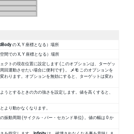
idBody
の X, Y 座標となる）場所
での X, Y 座標となる）場所
ェクトの現在位置に設定します (このオプションは、ターゲッ
周回運動させたい場合に便利です) 。
メモ
このオプションを
変わります。オプションを無効にすると、ターゲットは変わ
ようとするときの力の強さを設定します。値を高くすると、
するとより動かなくなります。
動周期 (サイクル・パー・セカンド単位) 。値の幅は 0 か
さを指定します。
Infinity
は、破壊されなくなる事を意味しま