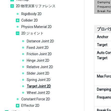
2D 物理演算リファレンス
Rigidbody 2D
Collider 2D
Physics Material 2D
プロパ
2D ジョイント
Anchor
Distance Joint 2D
Target
Fixed Joint 2D
Auto Con
Friction Joint 2D
Target
Hinge Joint 2D
Relative Joint 2D
Slider Joint 2D
Max For
Spring Joint 2D
Target Joint 2D
Damping
Wheel Joint 2D
Frequen
Constant Force 2D
Effector 2D
Break Fo