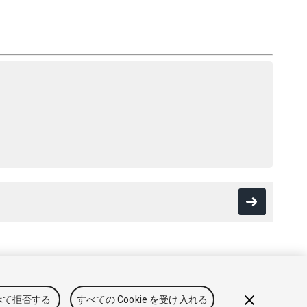
用規約
法律関連
プライバシーポリシー
クッキー
私の個人情
べて拒否する
すべての Cookie を受け入れる