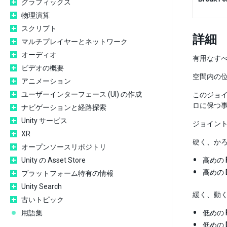
グラフィックス
物理演算
スクリプト
詳細
マルチプレイヤーとネットワーク
オーディオ
有用なすべ
ビデオの概要
空間内の
アニメーション
ユーザーインターフェース (UI) の作成
このジョ
ロに保つ
ナビゲーションと経路探索
Unity サービス
ジョイン
XR
硬く、か
オープンソースリポジトリ
Unity の Asset Store
高めの
高めの
プラットフォーム特有の情報
Unity Search
緩く、動
古いトピック
用語集
低めの
低めの