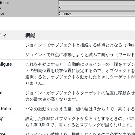
ティ
機能
ジョイントでオブジェクトと接続する終点ととなる（
Rig
ジョイントで終点に移動しようと試みて向かう（ワールド空間
figure
これを有効にすると、自動的にジョイントの一端をオブジ
トの初期位置を現在位置に設定するので、オブジェクトを
選択すると、オブジェクトを動かしたときにターゲットが
りません。
ce
ジョイントがオブジェクトをターゲットの位置に移動させ
力の最大値が高くなります。
 Ratio
バネの振動をおさえる量。値の幅は 0 から 1 で、高く
cy
設定した距離にオブジェクトが戻ろうとするときの、バネの振
ら 1,000,000 で、高くするとスプリングが固くなります。
rce
ジョイントが破壊され、機能しなくなるのに必要な力の強