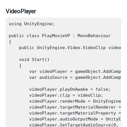
VideoPlayer
using UnityEngine;

public class PlayMovieVP : MonoBehaviour

{

    public UnityEngine.Video.VideoClip videoCli
    void Start()

    {

        var videoPlayer = gameObject.AddCompon
        var audioSource = gameObject.AddCompone
        videoPlayer.playOnAwake = false;

        videoPlayer.clip = videoClip;

        videoPlayer.renderMode = UnityEngine.V
        videoPlayer.targetMaterialRenderer = G
        videoPlayer.targetMaterialProperty = "_
        videoPlayer.audioOutputMode = UnityEng
        videoPlayer.SetTargetAudioSource(0, aud