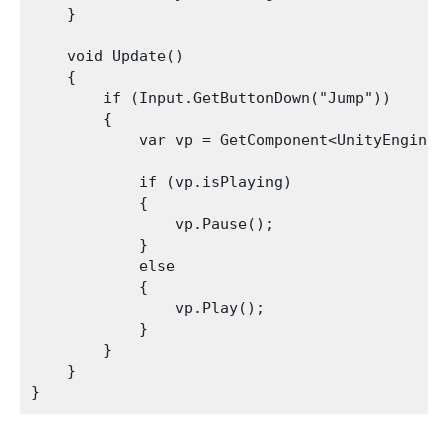
    }

    void Update()

    {

        if (Input.GetButtonDown("Jump"))

        {

            var vp = GetComponent<UnityEngine.V
            if (vp.isPlaying)

            {

                vp.Pause();

            }

            else

            {

                vp.Play();

            }

        }

    }
