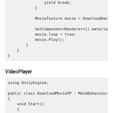
                yield break;

            }

            MovieTexture movie = DownloadHandl
            GetComponent<Renderer>().material.m
            movie.loop = true;

            movie.Play();

        }

    }

VideoPlayer
using UnityEngine;

public class DownloadMovieVP : MonoBehaviour

{

    void Start()

    {
