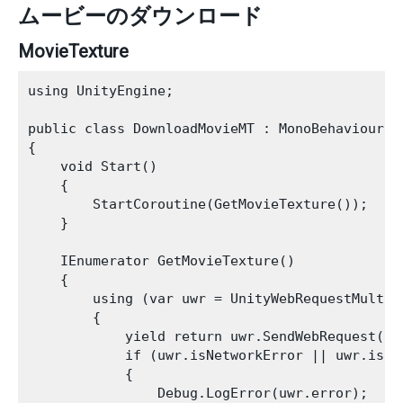
ムービーのダウンロード
MovieTexture
using UnityEngine;

public class DownloadMovieMT : MonoBehaviour

{

    void Start()

    {

        StartCoroutine(GetMovieTexture());

    }

    IEnumerator GetMovieTexture()

    {

        using (var uwr = UnityWebRequestMultim
        {

            yield return uwr.SendWebRequest();

            if (uwr.isNetworkError || uwr.isHtt
            {

                Debug.LogError(uwr.error);
