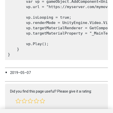
        var vp = gameObject.AddComponent<Unity
        vp.url = "https://myserver.com/mymovie.
        vp.isLooping = true;

        vp.renderMode = UnityEngine.Video.Vide
        vp.targetMaterialRenderer = GetComponen
        vp.targetMaterialProperty = "_MainTex";
        vp.Play();

    }

2019–05–07
Did you find this page useful? Please give it a rating:
Report a problem on this page