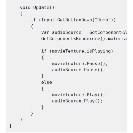
    void Update()

    {

        if (Input.GetButtonDown("Jump"))

        {

            var audioSource = GetComponent<Audi
            GetComponent<Renderer>().material.
            if (movieTexture.isPlaying)

            {

                movieTexture.Pause();

                audioSource.Pause();

            }

            else

            {

                movieTexture.Play();

                audioSource.Play();

            }

        }

    }
