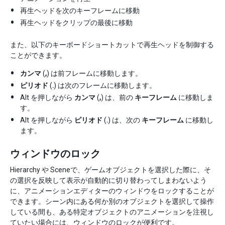
再生ヘッドを次のキーフレームに移動
再生ヘッドをクリップの最後に移動
また、以下のキーボードショートカットで再生ヘッドを制御する
ことができます。
カンマ
(
,
) は前フレームに移動します。
ピリオド
(
.
) は次のフレームに移動します。
Alt を押しながら
カンマ
(
,
) は、前の
キーフレーム
に移動しま
す。
Alt を押しながら
ピリオド
(
.
) は、次の
キーフレーム
に移動し
ます。
ウィンドウのロック
Hierarchy や Sceneで、ゲームオブジェクトを選択した際に、そ
の選択を反映して表示が自動的に切り替わってしまわないよう
に、アニメーションエディターのウィンドウをロックすることが
できます。シーン内にある何か別のオブジェクトを選択して操作
している間も、ある特定オブジェクトのアニメーションを注視し
ていたい場合には、ウィンドウのロックが便利です。