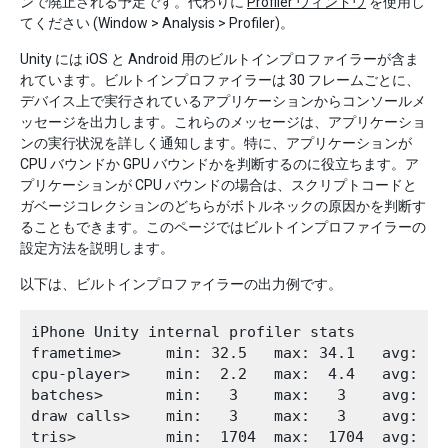
ンで廃止される予定です。代わりに
Profiler ウィンドウ
を使用し
てください (Window > Analysis > Profiler)。
Unity には iOS と Android 用のビルトインプロファイラーが含ま
れています。ビルトインプロファイラーは 30 フレームごとに、
デバイス上で実行されているアプリケーションからコンソールメ
ッセージを出力します。これらのメッセージは、アプリケーショ
ンの実行状況を詳しく通知します。特に、アプリケーションが
CPU バウンドか GPU バウンドかを判断するのに役立ちます。ア
プリケーションが CPU バウンドの場合は、スクリプトコードと
ガベージコレクションのどちらがボトルネックの原因かを判断す
ることもできます。このページではビルトインプロファイラーの
設定方法を説明します。
以下は、ビルトインプロファイラーの出力例です。
iPhone Unity internal profiler stats

frametime>     min: 32.5   max: 34.1   avg: 33.
cpu-player>    min:  2.2   max:  4.4   avg:  3.
batches>       min:   3    max:   3    avg:   3
draw calls>    min:   3    max:   3    avg:   3
tris>          min:  1704  max:  1704  avg:  17