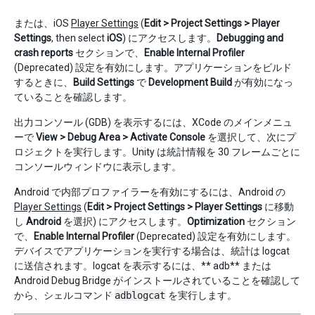
または、iOS
Player Settings
(
Edit > Project Settings > Player
Settings
, then select
iOS
) にアクセスします。
Debugging and
crash reports
セクションで、
Enable Internal Profiler
(Deprecated) 設定を有効にします。アプリケーションをビルド
するときに、
Build Settings
で
Development Build
が有効になっ
ていることを確認します。
出力コンソール (GDB) を表示するには、XCode のメインメニュ
ーで
View > Debug Area > Activate Console
を選択して、次にプ
ロジェクトを実行します。Unity は統計情報を 30 フレームごとに
コンソールウィンドウに表示します。
Android で内部プロファイラーを有効にするには、Android の
Player Settings
(
Edit > Project Settings > Player Settings
に移動
し
Android
を選択) にアクセスします。
Optimization
セクション
で、
Enable Internal Profiler
(Deprecated) 設定を有効にします。
デバイスでアプリケーションを実行する場合は、統計は logcat
に送信されます。logcat を表示するには、** adb** または
Android Debug Bridge がインストールされていることを確認して
から、シェルコマンド
adblogcat
を実行します。