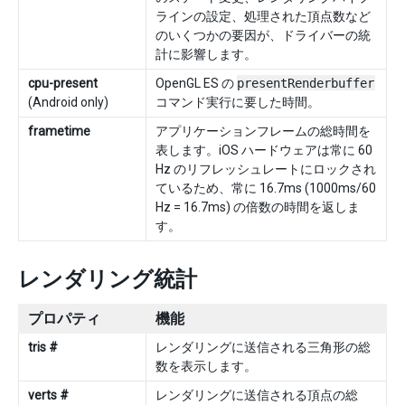
ラインの設定、処理された頂点数など
のいくつかの要因が、ドライバーの統
計に影響します。
cpu-present
OpenGL ES の
presentRenderbuffer
(Android only)
コマンド実行に要した時間。
frametime
アプリケーションフレームの総時間を
表します。iOS ハードウェアは常に 60
Hz のリフレッシュレートにロックされ
ているため、常に 16.7ms (1000ms/60
Hz = 16.7ms) の倍数の時間を返しま
す。
レンダリング統計
プロパティ
機能
tris #
レンダリングに送信される三角形の総
数を表示します。
verts #
レンダリングに送信される頂点の総