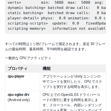
verts>         min:  5088  max:  5088  avg:  50
dynamic batching> batched draw calls:   0 batc
static batching>  batched draw calls:   0 batc
player-detail> physx:  0.0 animation:  0.0 cul
scripting-scripts>  update:  0.0   fixedUpdate
すべての時間はミリ秒/フレームで測定されます。直近 30 フレー
ムの最短時間、最長時間、平均時間を確認できます。
一般的な CPU アクティビティ
プロパティ
機能
cpu-player
アプリケーションが Unity エンジンの
中でコードを実行したり、CPU でスク
リプトを実行する時間を表示します。
cpu-ogles-drv
CPU 上での OpenGL ES ドライバーコ
(Android only)
ードの実行に要する時間を表示しま
す。ドローコール、内部レンダリング
のステート変更、レンダリングパイプ