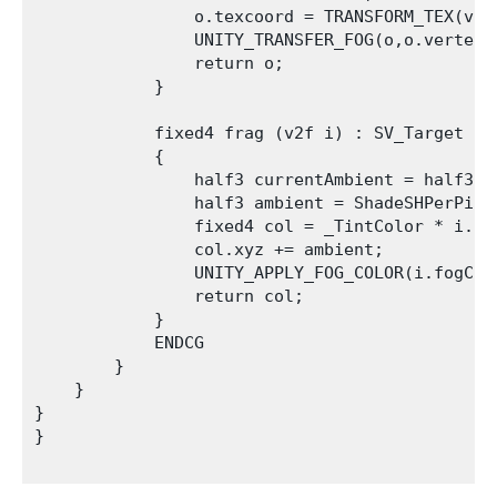
                o.texcoord = TRANSFORM_TEX(v.te
                UNITY_TRANSFER_FOG(o,o.vertex);
                return o;

            }

            fixed4 frag (v2f i) : SV_Target

            {           

                half3 currentAmbient = half3(0,
                half3 ambient = ShadeSHPerPixe
                fixed4 col = _TintColor * i.co
                col.xyz += ambient;

                UNITY_APPLY_FOG_COLOR(i.fogCoo
                return col;

            }

            ENDCG 

        }

    }   

}

}
