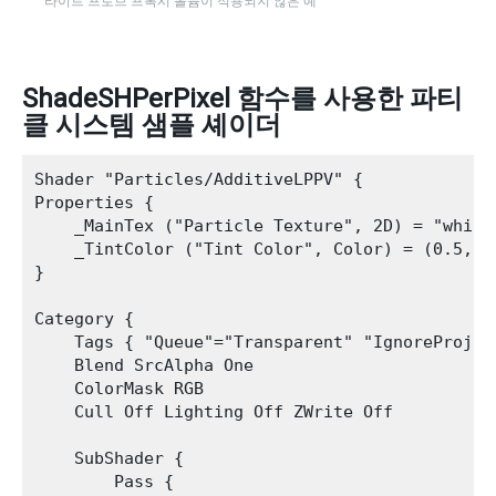
라이트 프로브 프록시 볼륨이 적용되지 않은 예
ShadeSHPerPixel 함수를 사용한 파티
클 시스템 샘플 셰이더
Shader "Particles/AdditiveLPPV" {

Properties {

    _MainTex ("Particle Texture", 2D) = "white"
    _TintColor ("Tint Color", Color) = (0.5,0.5
}

Category {

    Tags { "Queue"="Transparent" "IgnoreProjec
    Blend SrcAlpha One

    ColorMask RGB

    Cull Off Lighting Off ZWrite Off

    SubShader {

        Pass {
