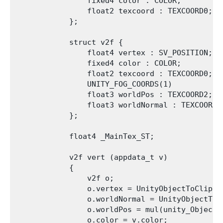
                fixed4 color : COLOR;

                float2 texcoord : TEXCOORD0;   
            };

            struct v2f {

                float4 vertex : SV_POSITION;

                fixed4 color : COLOR;

                float2 texcoord : TEXCOORD0;

                UNITY_FOG_COORDS(1)

                float3 worldPos : TEXCOORD2;

                float3 worldNormal : TEXCOORD3;
            };

            float4 _MainTex_ST;

            v2f vert (appdata_t v)

            {

                v2f o;

                o.vertex = UnityObjectToClipPos
                o.worldNormal = UnityObjectToWo
                o.worldPos = mul(unity_ObjectTo
                o.color = v.color;
