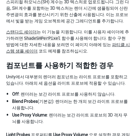
스피리컬 하모닉스(SH) 계수는 3D 텍스처로 업로드됩니다. 그런 다
음, SH 계수를 포함하는 3D 텍스처는 렌더 시간에 샘플링되어 산란
주변광의 효과를 분산시키기 위한 산출에 사용됩니다. 이는 프로브
에서 빛을 받는 게임 오브젝트에 공간 그레디언트를 추가합니다.
스탠다드 셰이더
는 이 기능을 지원합니다. 이를 사용자 셰이더에 추
가하려면
ShadeSHPerPixel
함수를 사용해야 합니다. 함수 구현
방법에 대한 자세한 내용을 보려면 이 페이지 아래에 있는
파티클 시
스템 샘플 셰이더
코드 예제를 참조하십시오.
컴포넌트를 사용하기 적합한 경우
Unity에서 대부분의 렌더러 컴포넌트는 라이트 프로브를 포함하고
있습니다. 아래의 세 옵션을 라이트 프로브에 적용할 수 있습니다.
Off
: 렌더러는 보간 라이트 프로브를 사용하지 않습니다.
Blend Probes
(기본값): 렌더러는 한 개의 보간 라이트 프로브를
사용합니다.
Use Proxy Volume
: 렌더러는 보간 라이트 프로브의 3D 격자 무
늬를 사용합니다.
Light Probes
프로퍼티를
Use Proxy Volume
으로 설정한 경우 게임