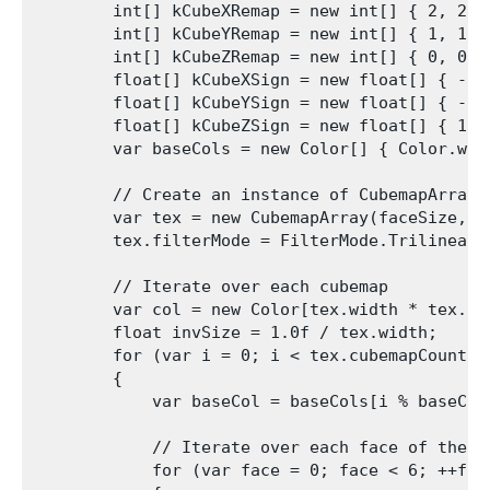
        int[] kCubeXRemap = new int[] { 2, 2, 0
        int[] kCubeYRemap = new int[] { 1, 1, 2
        int[] kCubeZRemap = new int[] { 0, 0, 1
        float[] kCubeXSign = new float[] { -1.
        float[] kCubeYSign = new float[] { -1.
        float[] kCubeZSign = new float[] { 1.0
        var baseCols = new Color[] { Color.whi
        // Create an instance of CubemapArray

        var tex = new CubemapArray(faceSize, a
        tex.filterMode = FilterMode.Trilinear;

        // Iterate over each cubemap

        var col = new Color[tex.width * tex.wid
        float invSize = 1.0f / tex.width;

        for (var i = 0; i < tex.cubemapCount; +
        {

            var baseCol = baseCols[i % baseCols
            // Iterate over each face of the cu
            for (var face = 0; face < 6; ++face