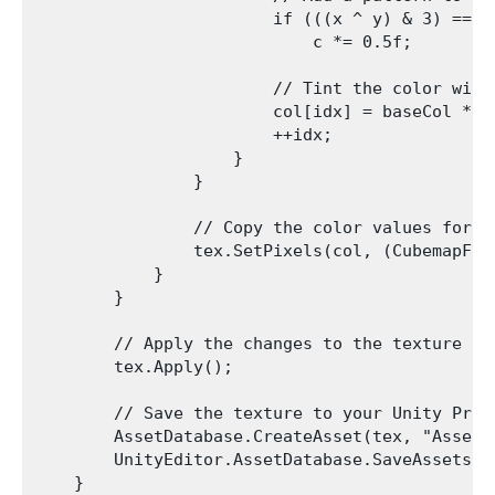
                        if (((x ^ y) & 3) == 1)
                            c *= 0.5f;

                        // Tint the color with 
                        col[idx] = baseCol * c;
                        ++idx;

                    }

                }

                // Copy the color values for th
                tex.SetPixels(col, (CubemapFace
            }

        }

        // Apply the changes to the texture an
        tex.Apply();        

        // Save the texture to your Unity Proje
        AssetDatabase.CreateAsset(tex, "Assets
        UnityEditor.AssetDatabase.SaveAssets();
    }
