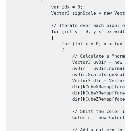
            {

                var idx = 0;

                Vector3 signScale = new Vector
                // Iterate over each pixel of t
                for (int y = 0; y < tex.width; 
                {

                    for (int x = 0; x < tex.wid
                    {

                        // Calculate a "normal
                        Vector3 uvDir = new Ve
                        uvDir = uvDir.normalize
                        uvDir.Scale(signScale);
                        Vector3 dir = Vector3.z
                        dir[kCubeXRemap[face]] 
                        dir[kCubeYRemap[face]] 
                        dir[kCubeZRemap[face]] 
                        // Shift the color into
                        Color c = new Color(di
                        // Add a pattern to so