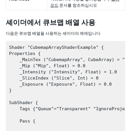
모드
문서를 참조하십시오.
셰이더에서 큐브맵 배열 사용
다음은 큐브맵 배열을 사용하는 셰이더의 예제입니다.
Shader "CubemapArrayShaderExample" {

Properties {

    _MainTex ("CubemapArray", CubeArray) = "" {
    _Mip ("Mip", Float) = 0.0

    _Intensity ("Intensity", Float) = 1.0

    _SliceIndex ("Slice", Int) = 0

    _Exposure ("Exposure", Float) = 0.0

}

SubShader {

    Tags {"Queue"="Transparent" "IgnoreProject
    Pass {
