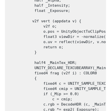
            half _Alpha;

            half _Intensity;

            float _Exposure;

           v2f vert (appdata v) {

                v2f o;

                o.pos = UnityObjectToClipPos(v.
                float3 viewDir = -normalize(Obj
                o.uv = reflect(viewDir, v.nor);
                return o;

            }

            half4 _MainTex_HDR;

            UNITY_DECLARE_TEXCUBEARRAY(_MainTex
            fixed4 frag (v2f i) : COLOR0

            {

                fixed4 c = UNITY_SAMPLE_TEXCUB
                fixed4 cmip = UNITY_SAMPLE_TEX
                if (_Mip >= 0.0)

                    c = cmip;

                c.rgb = DecodeHDR (c, _MainTex_
                c.rgb *= exp2(_Exposure);
