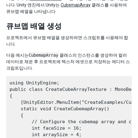
니다. Unity 엔진에서 Unity는
CubemapArray
클래스를 사용하여
큐브맵 배열을 나타냅니다.
큐브맵 배열 생성
프로젝트에서 큐브맵 배열을 생성하려면 스크립트를 사용해야 합
니다.
다음 예시는
CubemapArray
클래스의 인스턴스를 생성하여 컬러
데이터로 채운 후 프로젝트에 텍스처 에셋으로 저장하는 에디터 스
크립트입니다.
using UnityEngine;

public class CreateCubeArrayTexture : MonoBehav
{

    [UnityEditor.MenuItem("CreateExamples/Cubem
    static void CreateCubemapArray()

    {

        // Configure the cubemap array and colo
        int faceSize = 16;

        int arraySize = 4;
