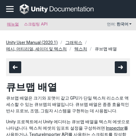
매뉴얼
스크립팅 API
언어:
한국어
Unity User Manual (2020.1)
그래픽스
메시, 머티리얼, 셰이더 및 텍스처
텍스처
큐브맵 배열
큐브맵 배열
큐브맵 배열은 크기와 포맷이 같고 GPU가 단일 텍스처 리소스로 액
세스할 수 있는 큐브맵의 배열입니다. 큐브맵 배열은 종종 효율적인
반사 프로브, 조명, 그림자 시스템을 구현하는 데 사용됩니다.
Unity 프로젝트에서 Unity 에디터는 큐브맵 배열을 텍스처 에셋으로
나타냅니다. 텍스처 에셋의 임포트 설정을 구성하려면
Inspector
를
사용하거나,
TextureImporter
API를 사용하는 스크립트를 작성합