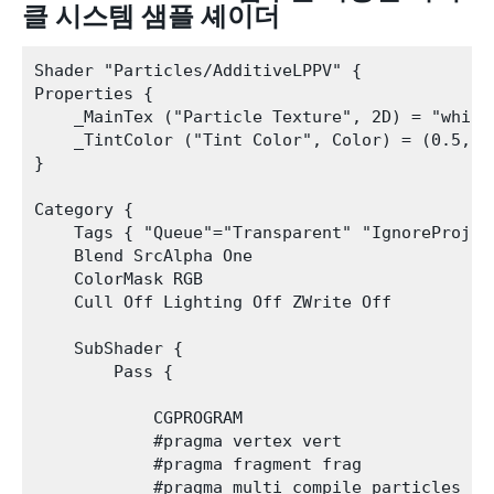
클 시스템 샘플 셰이더
Shader "Particles/AdditiveLPPV" {

Properties {

    _MainTex ("Particle Texture", 2D) = "white"
    _TintColor ("Tint Color", Color) = (0.5,0.5
}

Category {

    Tags { "Queue"="Transparent" "IgnoreProjec
    Blend SrcAlpha One

    ColorMask RGB

    Cull Off Lighting Off ZWrite Off

    SubShader {

        Pass {

            CGPROGRAM

            #pragma vertex vert

            #pragma fragment frag

            #pragma multi_compile_particles
