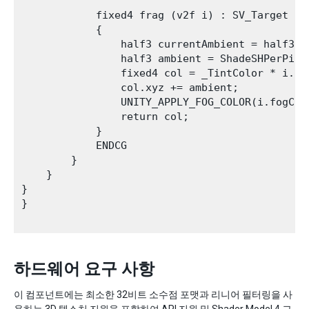
            fixed4 frag (v2f i) : SV_Target

            {           

                half3 currentAmbient = half3(0,
                half3 ambient = ShadeSHPerPixe
                fixed4 col = _TintColor * i.co
                col.xyz += ambient;

                UNITY_APPLY_FOG_COLOR(i.fogCoo
                return col;

            }

            ENDCG 

        }

    }   

}

}

하드웨어 요구 사항
이 컴포넌트에는 최소한 32비트 소수점 포맷과 리니어 필터링을 사