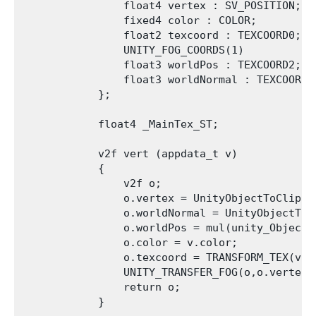
                float4 vertex : SV_POSITION;

                fixed4 color : COLOR;

                float2 texcoord : TEXCOORD0;

                UNITY_FOG_COORDS(1)

                float3 worldPos : TEXCOORD2;

                float3 worldNormal : TEXCOORD3;
            };

            float4 _MainTex_ST;

            v2f vert (appdata_t v)

            {

                v2f o;

                o.vertex = UnityObjectToClipPos
                o.worldNormal = UnityObjectToWo
                o.worldPos = mul(unity_ObjectTo
                o.color = v.color;

                o.texcoord = TRANSFORM_TEX(v.te
                UNITY_TRANSFER_FOG(o,o.vertex);
                return o;

            }
