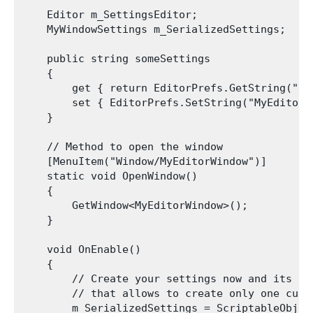
    Editor m_SettingsEditor;

    MyWindowSettings m_SerializedSettings;

    public string someSettings

    {

        get { return EditorPrefs.GetString("My
        set { EditorPrefs.SetString("MyEditorW
    }

    // Method to open the window

    [MenuItem("Window/MyEditorWindow")]

    static void OpenWindow()

    {

        GetWindow<MyEditorWindow>();

    }

    void OnEnable()

    {

        // Create your settings now and its ass
        // that allows to create only one cust
        m_SerializedSettings = ScriptableObjec