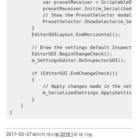
            var presetReceiver = ScriptableObj
            presetReceiver.Init(m_SerializedSet
            // Show the PresetSelector modal w
            PresetSelector.ShowSelector(m_Seri
        }

        EditorGUILayout.EndHorizontal();

        // Draw the settings default Inspector
        EditorGUI.BeginChangeCheck();

        m_SettingsEditor.OnInspectorGUI();

        if (EditorGUI.EndChangeCheck())

        {

            // Apply changes made in the setti
            m_SerializedSettings.ApplySettings(
        }

    }

2017–03–27 페이지 게시됨
2018.1
의 새 기능