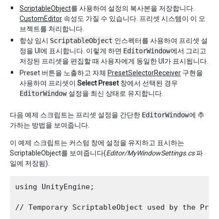
ScriptableObject
를 사용하여 설정의 복사본을 저장합니다.
CustomEditor
속성도 가질 수 있습니다. 프리셋 시스템이 이 오
브젝트를 처리합니다.
항상 임시
ScriptableObject
인스펙터를 사용하여 프리셋 설
정을 UI에 표시합니다. 이렇게 하면
EditorWindow
에서 그리고
저장된 프리셋을 편집할 때 사용자에게 동일한 UI가 표시됩니다.
Preset 버튼을 노출하고 자체
PresetSelectorReceiver
구현을
사용하여 프리셋이
Select Preset
창에서 선택된 경우
EditorWindow
설정을 최신 상태로 유지합니다.
다음 예제 스크립트는 프리셋 설정을 간단한
EditorWindow
에 추
가하는 방법을 보여줍니다.
이 예제 스크립트는 커스텀 창에 설정을 유지하고 표시하는
ScriptableObject를 보여줍니다(
Editor/MyWindowSettings.cs
파
일에 저장됨).
using UnityEngine;

// Temporary ScriptableObject used by the Prese