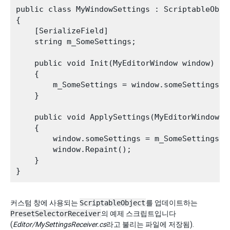
public class MyWindowSettings : ScriptableObjec
{

    [SerializeField]

    string m_SomeSettings;

    public void Init(MyEditorWindow window)

    {

        m_SomeSettings = window.someSettings;

    }

    public void ApplySettings(MyEditorWindow wi
    {

        window.someSettings = m_SomeSettings;

        window.Repaint();

    }

커스텀 창에 사용되는
ScriptableObject
를 업데이트하는
PresetSelectorReceiver
의 예제 스크립트입니다
(
Editor/MySettingsReceiver.cs
라고 불리는 파일에 저장됨).