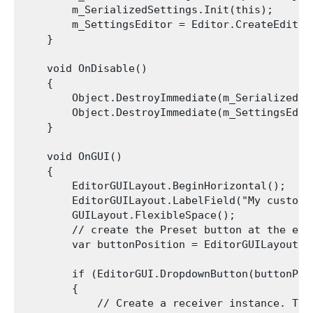
        m_SerializedSettings.Init(this);

        m_SettingsEditor = Editor.CreateEditor(
    }

    void OnDisable()

    {

        Object.DestroyImmediate(m_SerializedSet
        Object.DestroyImmediate(m_SettingsEdito
    }

    void OnGUI()

    {

        EditorGUILayout.BeginHorizontal();

        EditorGUILayout.LabelField("My custom 
        GUILayout.FlexibleSpace();

        // create the Preset button at the end
        var buttonPosition = EditorGUILayout.G
        if (EditorGUI.DropdownButton(buttonPos
        {

            // Create a receiver instance. Thi