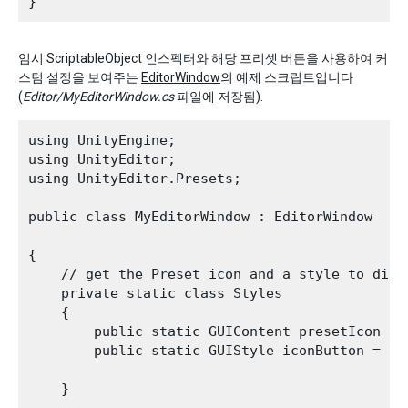
임시 ScriptableObject 인스펙터와 해당 프리셋 버튼을 사용하여 커
스텀 설정을 보여주는
EditorWindow
의 예제 스크립트입니다
(
Editor/MyEditorWindow.cs
파일에 저장됨).
using UnityEngine;

using UnityEditor;

using UnityEditor.Presets;

public class MyEditorWindow : EditorWindow

{

    // get the Preset icon and a style to displ
    private static class Styles

    {

        public static GUIContent presetIcon = 
        public static GUIStyle iconButton = ne
    }
