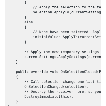
        {

            // Apply the selection to the tempo
            selection.ApplyTo(currentSettings);
        }

        else

        {

            // None have been selected. Apply 
            initialValues.ApplyTo(currentSettin
        }

        // Apply the new temporary settings to 
        currentSettings.ApplySettings(currentWi
    }

    public override void OnSelectionClosed(Pres
    {

        // Call selection change one last time
        OnSelectionChanged(selection);

        // Destroy the receiver here, so you d
        DestroyImmediate(this);

    }
