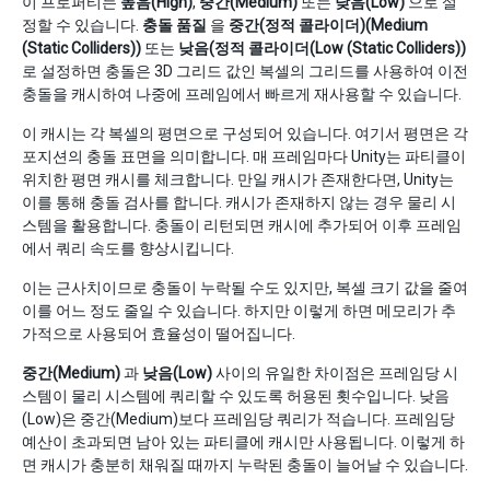
이 프로퍼티는
높음(High)
,
중간(Medium)
또는
낮음(Low)
으로 설
정할 수 있습니다.
충돌 품질
을
중간(정적 콜라이더)(Medium
(Static Colliders))
또는
낮음(정적 콜라이더(Low (Static Colliders))
로 설정하면 충돌은 3D 그리드 값인 복셀의 그리드를 사용하여 이전
충돌을 캐시하여 나중에 프레임에서 빠르게 재사용할 수 있습니다.
이 캐시는 각 복셀의 평면으로 구성되어 있습니다. 여기서 평면은 각
포지션의 충돌 표면을 의미합니다. 매 프레임마다 Unity는 파티클이
위치한 평면 캐시를 체크합니다. 만일 캐시가 존재한다면, Unity는
이를 통해 충돌 검사를 합니다. 캐시가 존재하지 않는 경우 물리 시
스템을 활용합니다. 충돌이 리턴되면 캐시에 추가되어 이후 프레임
에서 쿼리 속도를 향상시킵니다.
이는 근사치이므로 충돌이 누락될 수도 있지만, 복셀 크기 값을 줄여
이를 어느 정도 줄일 수 있습니다. 하지만 이렇게 하면 메모리가 추
가적으로 사용되어 효율성이 떨어집니다.
중간(Medium)
과
낮음(Low)
사이의 유일한 차이점은 프레임당 시
스템이 물리 시스템에 쿼리할 수 있도록 허용된 횟수입니다. 낮음
(Low)은 중간(Medium)보다 프레임당 쿼리가 적습니다. 프레임당
예산이 초과되면 남아 있는 파티클에 캐시만 사용됩니다. 이렇게 하
면 캐시가 충분히 채워질 때까지 누락된 충돌이 늘어날 수 있습니다.