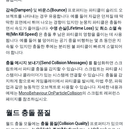
감속(Dampen)
및
바운스(Bounce)
프로퍼티는 파티클이 솔리드 오
브젝트를 나타내는 경우 유용합니다. 예를 들어 자갈은 던져질 때 딱
딱한 표면에서 튀어 나오는 경향이 있지만 눈뭉치 파티클은 충돌하
면서 속도가 줄어듭니다.
수명 손실(Lifetime Loss)
및
최소 소멸 속
력(Min Kill Speed)
은 충돌 후 남은 파티클의 영향을 줄이는 데 사용
됩니다. 예를 들어 불 덩어리는 공기 중을 비행하는 몇 초 동안은 지
속될 수 있지만 충돌한 후에는 분리된 불 파티클이 빠르게 소멸되어
야 합니다.
충돌 메시지 보내기(Send Collision Messages)
를 활성화하면 스크
립트에서 파티클 충돌을 감지할 수 있습니다. 스크립트는 파티클 시
스템이나 콜라이더가 있는 시스템에 연결할 수 있습니다. 충돌을 감
지하게 함으로써 게임플레이에서 파티클을 발사체, 마법 주문, 파워
업과 같은 능동적인 오브젝트로 사용할 수 있습니다. 자세한 내용과
예제는
MonoBehaviour.OnParticleCollision
의 스크립트 레퍼런스
페이지를 참조하십시오.
월드 충돌 품질
월드 충돌 모듈에는
충돌 품질(Collision Quality)
프로퍼티가 있으며