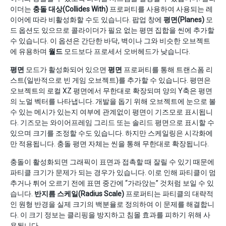
이더는
충돌 대상(Collides With)
프로퍼티를 사용하여 사용되는 레
이어에 따라 비활성화할 수도 있습니다. 팝업 창에
평면(Planes)
모
드 옵션도 있으므로 콜라이더가 필요 없는 평면 집합을 씬에 추가할
수 있습니다. 이 옵션은 간단한 바닥, 벽이나 그와 비슷한 오브젝트
에 유용하며
월드
모드보다 프로세서 오버헤드가 낮습니다.
평면
모드가 활성화되어 있으면
평면
프로퍼티를 통해 트랜스폼 리
스트(일반적으로 빈 게임 오브젝트)를 추가할 수 있습니다. 평면은
오브젝트의 로컬 XZ 평면에서 무한대로 확장되며 양의 Y축은 평면
의 노멀 벡터를 나타냅니다. 개발을 돕기 위해 오브젝트에 눈으로 볼
수 있는 메시가 있는지 여부에 관계없이 평면이 기즈모로 표시됩니
다. 기즈모는 와이어프레임 그리드 또는 솔리드 평면으로 표시할 수
있으며 크기를 조정할 수도 있습니다. 하지만 스케일링은 시각화에
만 적용됩니다. 충돌 평면 자체는 씬을 통해 무한대로 확장됩니다.
충돌이 활성화되면 그래픽이 표면과 접촉할 때 잘릴 수 있기 때문에
파티클 크기가 문제가 되는 경우가 있습니다. 이로 인해 파티클이 멈
추거나 튀어 오르기 전에 표면 중간에 “가라앉는” 것처럼 보일 수 있
습니다.
반지름 스케일(Radius Scale)
프로퍼티는 파티클의 대략적
인 원형 반경을 실제 크기의 백분율로 정의하여 이 문제를 해결합니
다. 이 크기 정보는 클리핑을 방지하고 침몰 효과를 피하기 위해 사
용됩니다.