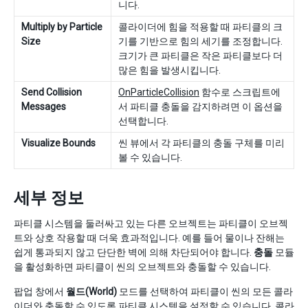
니다.
Multiply by Particle
콜라이더에 힘을 적용할 때 파티클의 크
Size
기를 기반으로 힘의 세기를 조정합니다.
크기가 큰 파티클은 작은 파티클보다 더
많은 힘을 발생시킵니다.
Send Collision
OnParticleCollision
함수로 스크립트에
Messages
서 파티클 충돌을 감지하려면 이 옵션을
선택합니다.
Visualize Bounds
씬 뷰에서 각 파티클의 충돌 구체를 미리
볼 수 있습니다.
세부 정보
파티클 시스템을 둘러싸고 있는 다른 오브젝트는 파티클이 오브젝
트와 상호 작용할 때 더욱 효과적입니다. 예를 들어 물이나 잔해는
쉽게 통과되지 않고 단단한 벽에 의해 차단되어야 합니다.
충돌
모듈
을 활성화하면 파티클이 씬의 오브젝트와 충돌할 수 있습니다.
팝업 창에서
월드(World)
모드를 선택하여 파티클이 씬의 모든 콜라
이더와 충돌할 수 있도록 파티클 시스템을 설정할 수 있습니다. 콜라