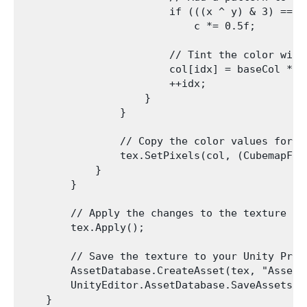
                        if (((x ^ y) & 3) == 1)
                            c *= 0.5f;

                        // Tint the color with 
                        col[idx] = baseCol * c;
                        ++idx;

                    }

                }

                // Copy the color values for th
                tex.SetPixels(col, (CubemapFace
            }

        }

        // Apply the changes to the texture an
        tex.Apply();        

        // Save the texture to your Unity Proje
        AssetDatabase.CreateAsset(tex, "Assets
        UnityEditor.AssetDatabase.SaveAssets();
    }
