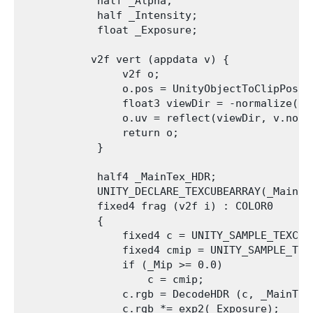
            half _Alpha;

            half _Intensity;

            float _Exposure;

           v2f vert (appdata v) {

                v2f o;

                o.pos = UnityObjectToClipPos(v.
                float3 viewDir = -normalize(Obj
                o.uv = reflect(viewDir, v.nor);
                return o;

            }

            half4 _MainTex_HDR;

            UNITY_DECLARE_TEXCUBEARRAY(_MainTex
            fixed4 frag (v2f i) : COLOR0

            {

                fixed4 c = UNITY_SAMPLE_TEXCUB
                fixed4 cmip = UNITY_SAMPLE_TEX
                if (_Mip >= 0.0)

                    c = cmip;

                c.rgb = DecodeHDR (c, _MainTex_
                c.rgb *= exp2(_Exposure);
