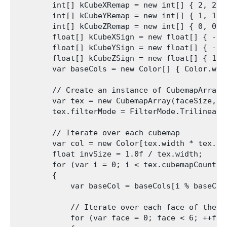
        int[] kCubeXRemap = new int[] { 2, 2, 0
        int[] kCubeYRemap = new int[] { 1, 1, 2
        int[] kCubeZRemap = new int[] { 0, 0, 1
        float[] kCubeXSign = new float[] { -1.
        float[] kCubeYSign = new float[] { -1.
        float[] kCubeZSign = new float[] { 1.0
        var baseCols = new Color[] { Color.whi
        // Create an instance of CubemapArray

        var tex = new CubemapArray(faceSize, a
        tex.filterMode = FilterMode.Trilinear;

        // Iterate over each cubemap

        var col = new Color[tex.width * tex.wid
        float invSize = 1.0f / tex.width;

        for (var i = 0; i < tex.cubemapCount; +
        {

            var baseCol = baseCols[i % baseCols
            // Iterate over each face of the cu
            for (var face = 0; face < 6; ++face