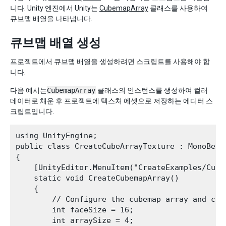
니다. Unity 엔진에서 Unity는
CubemapArray
클래스를 사용하여
큐브맵 배열을 나타냅니다.
큐브맵 배열 생성
프로젝트에서 큐브맵 배열을 생성하려면 스크립트를 사용해야 합
니다.
다음 예시는
CubemapArray
클래스의 인스턴스를 생성하여 컬러
데이터로 채운 후 프로젝트에 텍스처 에셋으로 저장하는 에디터 스
크립트입니다.
using UnityEngine;

public class CreateCubeArrayTexture : MonoBehav
{

    [UnityEditor.MenuItem("CreateExamples/Cubem
    static void CreateCubemapArray()

    {

        // Configure the cubemap array and colo
        int faceSize = 16;

        int arraySize = 4;
