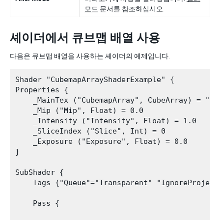
모드
문서를 참조하십시오.
셰이더에서 큐브맵 배열 사용
다음은 큐브맵 배열을 사용하는 셰이더의 예제입니다.
Shader "CubemapArrayShaderExample" {

Properties {

    _MainTex ("CubemapArray", CubeArray) = "" {
    _Mip ("Mip", Float) = 0.0

    _Intensity ("Intensity", Float) = 1.0

    _SliceIndex ("Slice", Int) = 0

    _Exposure ("Exposure", Float) = 0.0

}

SubShader {

    Tags {"Queue"="Transparent" "IgnoreProject
    Pass {
