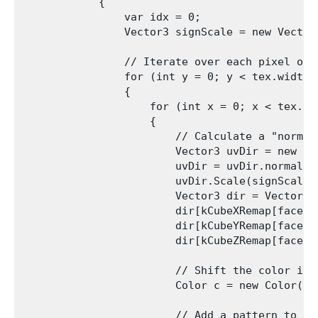
            {

                var idx = 0;

                Vector3 signScale = new Vector
                // Iterate over each pixel of t
                for (int y = 0; y < tex.width; 
                {

                    for (int x = 0; x < tex.wid
                    {

                        // Calculate a "normal
                        Vector3 uvDir = new Ve
                        uvDir = uvDir.normalize
                        uvDir.Scale(signScale);
                        Vector3 dir = Vector3.z
                        dir[kCubeXRemap[face]] 
                        dir[kCubeYRemap[face]] 
                        dir[kCubeZRemap[face]] 
                        // Shift the color into
                        Color c = new Color(di
                        // Add a pattern to so