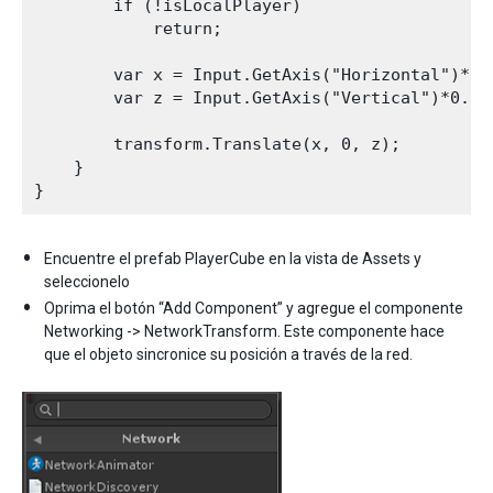
        if (!isLocalPlayer)

            return;

        var x = Input.GetAxis("Horizontal")*0.1
        var z = Input.GetAxis("Vertical")*0.1f;
        transform.Translate(x, 0, z);

    }

Encuentre el prefab PlayerCube en la vista de Assets y
seleccionelo
Oprima el botón “Add Component” y agregue el componente
Networking -> NetworkTransform. Este componente hace
que el objeto sincronice su posición a través de la red.