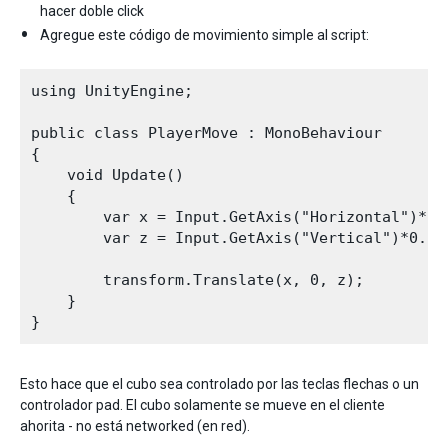
hacer doble click
Agregue este código de movimiento simple al script:
using UnityEngine;

public class PlayerMove : MonoBehaviour

{

    void Update()

    {

        var x = Input.GetAxis("Horizontal")*0.1
        var z = Input.GetAxis("Vertical")*0.1f;
        transform.Translate(x, 0, z);

    }

Esto hace que el cubo sea controlado por las teclas flechas o un
controlador pad. El cubo solamente se mueve en el cliente
ahorita - no está networked (en red).