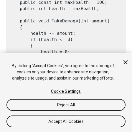
    public const int maxHealth = 100;

    public int health = maxHealth;

    public void TakeDamage(int amount)

    {

        health -= amount;

        if (health <= 0)

        {

            health = 0;

            Debug.Log("Dead!");

        }

By clicking “Accept Cookies”, you agree to the storing of
    }

cookies on your device to enhance site navigation,
analyze site usage, and assist in our marketing efforts.
Cookie Settings
El script bullet necesita ser actualizado para llamar la función
TakeDamage en un golpe. * Abra el script bullet * Agregue un
Reject All
llamado a TakeDamage() del script Combat en la función que
maneja colisiones
Accept All Cookies
using UnityEngine;
