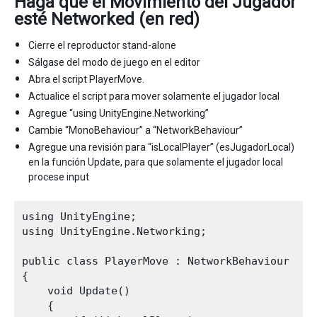
Haga que el Movimiento del Jugador
esté Networked (en red)
Cierre el reproductor stand-alone
Sálgase del modo de juego en el editor
Abra el script PlayerMove.
Actualice el script para mover solamente el jugador local
Agregue “using UnityEngine.Networking”
Cambie “MonoBehaviour” a “NetworkBehaviour”
Agregue una revisión para “isLocalPlayer” (esJugadorLocal)
en la función Update, para que solamente el jugador local
procese input
using UnityEngine;

using UnityEngine.Networking;

public class PlayerMove : NetworkBehaviour

{

    void Update()

    {
