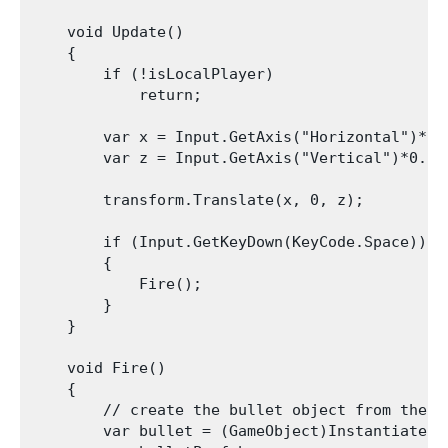
    void Update()

    {

        if (!isLocalPlayer)

            return;

        var x = Input.GetAxis("Horizontal")*0.1
        var z = Input.GetAxis("Vertical")*0.1f;
        transform.Translate(x, 0, z);

        if (Input.GetKeyDown(KeyCode.Space))

        {

            Fire();

        }

    }

    void Fire()

    {

        // create the bullet object from the bu
        var bullet = (GameObject)Instantiate(
