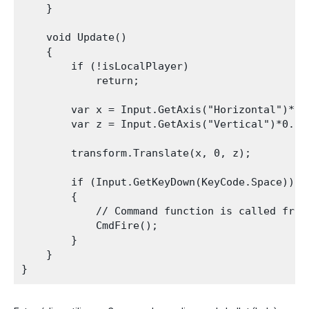
    }

    void Update()

    {

        if (!isLocalPlayer)

            return;

        var x = Input.GetAxis("Horizontal")*0.1
        var z = Input.GetAxis("Vertical")*0.1f;
        transform.Translate(x, 0, z);

        if (Input.GetKeyDown(KeyCode.Space))

        {

            // Command function is called from
            CmdFire();

        }

    }
