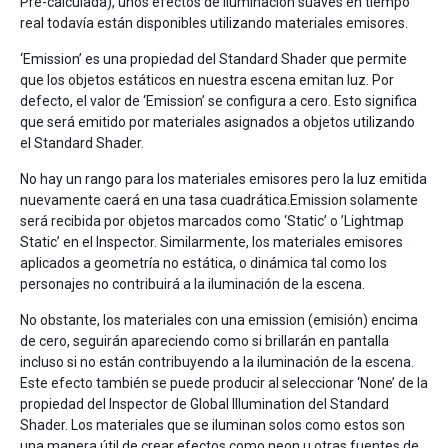
Pre-calculada), unos efectos de iluminación suaves en tiempo
real todavía están disponibles utilizando materiales emisores.
‘Emission’ es una propiedad del Standard Shader que permite
que los objetos estáticos en nuestra escena emitan luz. Por
defecto, el valor de ‘Emission’ se configura a cero. Esto significa
que será emitido por materiales asignados a objetos utilizando
el Standard Shader.
No hay un rango para los materiales emisores pero la luz emitida
nuevamente caerá en una tasa cuadrática.Emission solamente
será recibida por objetos marcados como ‘Static’ o ’Lightmap
Static’ en el Inspector. Similarmente, los materiales emisores
aplicados a geometría no estática, o dinámica tal como los
personajes no contribuirá a la iluminación de la escena.
No obstante, los materiales con una emission (emisión) encima
de cero, seguirán apareciendo como si brillarán en pantalla
incluso si no están contribuyendo a la iluminación de la escena.
Este efecto también se puede producir al seleccionar ‘None’ de la
propiedad del Inspector de Global Illumination del Standard
Shader. Los materiales que se iluminan solos como estos son
una manera útil de crear efectos como neon u otras fuentes de