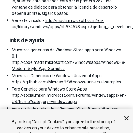
la, si usted está haciendo esto por la primera vez, una
ventana de dialogo para obtener la licencia de desarrollo
debería abrirse, siga los pasos.
Ver este vinculo -
http://msdn.microsoft.com/en-
us/library/windows/apps/hh974578.aspx#getting_a_developer_
Links de ayuda
Muestras genéricas de Windows Store apps para Windows
8.1
http://code.msdn.microsoft.com/windowsapps/Windows–8-
Modern-Style-App-Samples
Muestras Genéricas de Windows Universal Apps
https://github.com/Microsoft/Windows-universal-samples
Foro Genérico para Windows Store Apps
http://social.msdn.microsoft.com/Forums/windowsapps/en-
US/home?category=windowsapps
Foro de Unity dedicado a Windows Store Apps y Windows
Phone 8
http://forum.unity3d.com/forums/50-Windows-
Development
By clicking “Accept Cookies”, you agree to the storing of
cookies on your device to enhance site navigation,