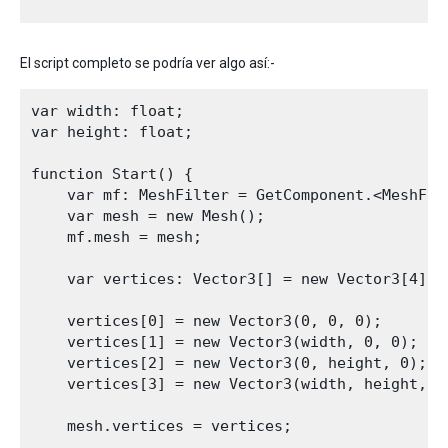
El script completo se podría ver algo así:-
var width: float;

var height: float;

function Start() {  

    var mf: MeshFilter = GetComponent.<MeshFilt
    var mesh = new Mesh();

    mf.mesh = mesh;

    var vertices: Vector3[] = new Vector3[4];

    vertices[0] = new Vector3(0, 0, 0);

    vertices[1] = new Vector3(width, 0, 0);

    vertices[2] = new Vector3(0, height, 0);

    vertices[3] = new Vector3(width, height, 0)
    mesh.vertices = vertices;
