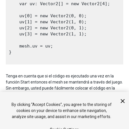
    var uv: Vector2[] = new Vector2[4];

    uv[0] = new Vector2(0, 0);

    uv[1] = new Vector2(1, 0);

    uv[2] = new Vector2(0, 1);

    uv[3] = new Vector2(1, 1);

    mesh.uv = uv;

}

Tenga en cuenta que si el código es ejecutado una vez en la
función Start entonces el mesh se mantendrá a través del juego.
Sin embargo, usted puede fácilmente colocar el código en la
función Update para permitirle al mesh ser cambiado cada
frame (aunque esto va a aumentar la carga del CPU
By clicking “Accept Cookies”, you agree to the storing of
considerablemente).
cookies on your device to enhance site navigation,
analyze site usage, and assist in our marketing efforts.