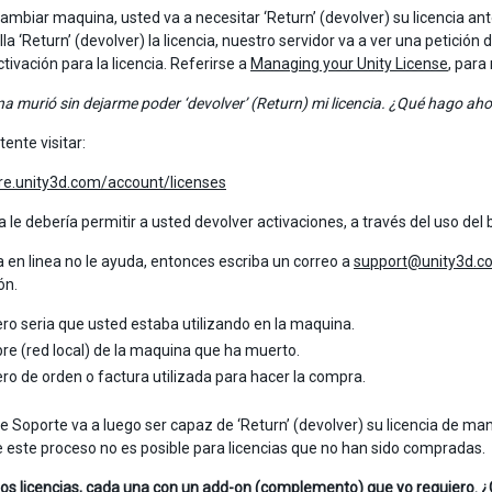
ambiar maquina, usted va a necesitar ‘Return’ (devolver) su licencia a
lla ‘Return’ (devolver) la licencia, nuestro servidor va a ver una petició
ctivación para la licencia. Referirse a
Managing your Unity License
, para
a murió sin dejarme poder ‘devolver’ (Return) mi licencia. ¿Qué hago ah
tente visitar:
ore.unity3d.com/account/licenses
 le debería permitir a usted devolver activaciones, a través del uso del b
na en linea no le ayuda, entonces escriba un correo a
support@unity3d.c
ón.
ro seria que usted estaba utilizando en la maquina.
re (red local) de la maquina que ha muerto.
ro de orden o factura utilizada para hacer la compra.
de Soporte va a luego ser capaz de ‘Return’ (devolver) su licencia de 
 este proceso no es posible para licencias que no han sido compradas.
os licencias, cada una con un add-on (complemento) que yo requiero. 