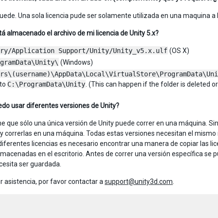
uede. Una sola licencia pude ser solamente utilizada en una maquina a l
á almacenado el archivo de mi licencia de Unity 5.x?
ry/Application Support/Unity/Unity_v5.x.ulf
(OS X)
gramData\Unity\
(Windows)
rs\(username)\AppData\Local\VirtualStore\ProgramData\Uni
 to
C:\ProgramData\Unity
. (This can happen if the folder is deleted o
o usar diferentes versiones de Unity?
e que sólo una única versión de Unity puede correr en una máquina. Si
 y correrlas en una máquina. Todas estas versiones necesitan el mismo 
diferentes licencias es necesario encontrar una manera de copiar las lic
almacenadas en el escritorio. Antes de correr una versión específica se p
ecesita ser guardada.
 asistencia, por favor contactar a
support@unity3d.com
.