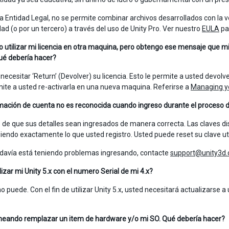
na Entidad Legal, no se permite combinar archivos desarrollados con la ve
dad (o por un tercero) a través del uso de Unity Pro. Ver nuestro
EULA
pa
o utilizar mi licencia en otra maquina, pero obtengo ese mensaje que mi
ué debería hacer?
necesitar ‘Return’ (Devolver) su licencia. Esto le permite a usted devolv
mite a usted re-activarla en una nueva maquina. Referirse a
Managing yo
mación de cuenta no es reconocida cuando ingreso durante el proceso 
de que sus detalles sean ingresados de manera correcta. Las claves dis
biendo exactamente lo que usted registro. Usted puede reset su clave u
odavía está teniendo problemas ingresando, contacte
support@unity3d
izar mi Unity 5.x con el numero Serial de mi 4.x?
o puede. Con el fin de utilizar Unity 5.x, usted necesitará actualizarse a
neando remplazar un item de hardware y/o mi SO. Qué debería hacer?