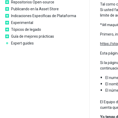
Repositorios Open-source
Tal como c
Publicando en la Asset Store
Si usted fa
limite de a
Indicaciones Específicas de Plataforma
Experimental
*
Mi maquin
Tópicos de legado
Primero, in
Guía de mejores prácticas
Expert guides
https://st
Esta página
Si la pági
continuaci
El nume
El nomb
El núme
El Equipo 
cuenta que
Yo tengo d