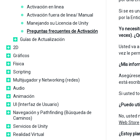
Activación en linea
Si se es u
Activación fuera de linea/ Manual
por la Enti
Manejando su Licencia de Unity
Yo necesit
Preguntas frecuentes de Activación
veces). ¿Q
Guías de Actualización
Usted va a 
2D
vez le per
Gráficos
Física
¿Mis infor
Scripting
Asegúrese 
Multijugador y Networking (redes)
está escri
Audio
Si usted t
Animación
UI (Interfaz de Usuario)
¿Puedo util
Navegación y Pathfinding (Búsqueda de
No, usted n
Caminos)
Web Store
Servicios de Unity
¿Estoy pla
Realidad Virtual