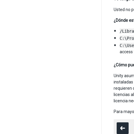
Usted no p
¿Dónde est
/Libra
C:\Pro
C:\Use
access
¿Cómo pued
Unity asum
instaladas
requieren 
licencias 
licencia n
Para mayor