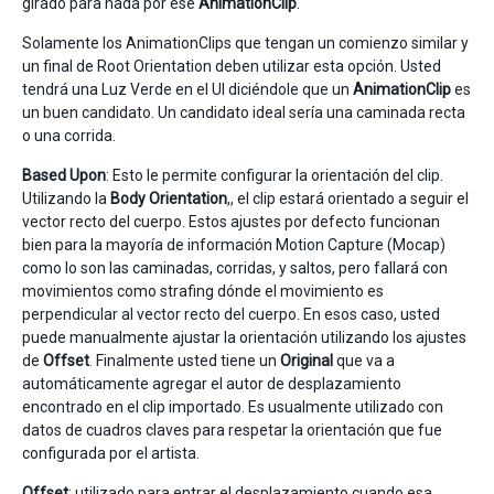
girado para nada por ese
AnimationClip
.
Solamente los AnimationClips que tengan un comienzo similar y
un final de Root Orientation deben utilizar esta opción. Usted
tendrá una Luz Verde en el UI diciéndole que un
AnimationClip
es
un buen candidato. Un candidato ideal sería una caminada recta
o una corrida.
Based Upon
: Esto le permite configurar la orientación del clip.
Utilizando la
Body Orientation
,, el clip estará orientado a seguir el
vector recto del cuerpo. Estos ajustes por defecto funcionan
bien para la mayoría de información Motion Capture (Mocap)
como lo son las caminadas, corridas, y saltos, pero fallará con
movimientos como strafing dónde el movimiento es
perpendicular al vector recto del cuerpo. En esos caso, usted
puede manualmente ajustar la orientación utilizando los ajustes
de
Offset
. Finalmente usted tiene un
Original
que va a
automáticamente agregar el autor de desplazamiento
encontrado en el clip importado. Es usualmente utilizado con
datos de cuadros claves para respetar la orientación que fue
configurada por el artista.
Offset
: utilizado para entrar el desplazamiento cuando esa