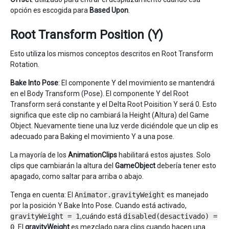
opción es escogida para
Based Upon
.
Root Transform Position (Y)
Esto utiliza los mismos conceptos descritos en Root Transform
Rotation.
Bake Into Pose
: El componente Y del movimiento se mantendrá
en el Body Transform (Pose). El componente Y del Root
Transform será constante y el Delta Root Poisition Y será 0. Esto
significa que este clip no cambiará la Height (Altura) del Game
Object. Nuevamente tiene una luz verde diciéndole que un clip es
adecuado para Baking el movimiento Y a una pose.
La mayoría de los
AnimationClips
habilitará estos ajustes. Solo
clips que cambiarán la altura del
GameObject
debería tener esto
apagado, como saltar para arriba o abajo.
Tenga en cuenta: El
Animator.gravityWeight
es manejado
por la posición Y Bake Into Pose. Cuando está activado,
gravityWeight = 1
,cuándo está
disabled(desactivado) =
0
. El
gravityWeight
es mezclado para clips cuando hacen una