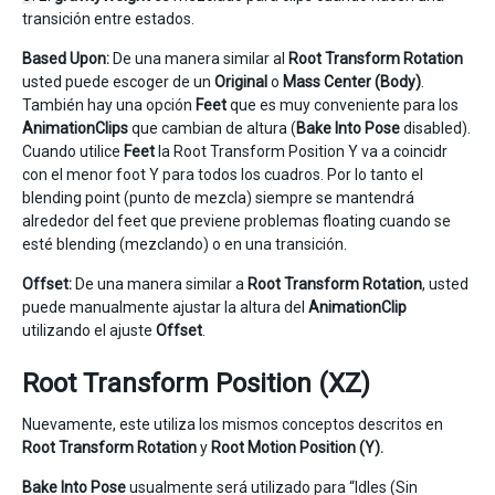
transición entre estados.
Based Upon:
De una manera similar al
Root Transform Rotation
usted puede escoger de un
Original
o
Mass Center (Body)
.
También hay una opción
Feet
que es muy conveniente para los
AnimationClips
que cambian de altura (
Bake Into Pose
disabled).
Cuando utilice
Feet
la Root Transform Position Y va a coincidr
con el menor foot Y para todos los cuadros. Por lo tanto el
blending point (punto de mezcla) siempre se mantendrá
alrededor del feet que previene problemas floating cuando se
esté blending (mezclando) o en una transición.
Offset:
De una manera similar a
Root Transform Rotation
, usted
puede manualmente ajustar la altura del
AnimationClip
utilizando el ajuste
Offset
.
Root Transform Position (XZ)
Nuevamente, este utiliza los mismos conceptos descritos en
Root Transform Rotation
y
Root Motion Position (Y).
Bake Into Pose
usualmente será utilizado para “Idles (Sin